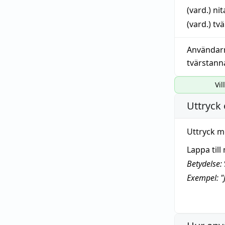
(vard.)
nit
(vard.)
tvä
Användar
tvärstann
Vil
Uttryck 
Uttryck m
Lappa till
Betydelse:
Exempel: "