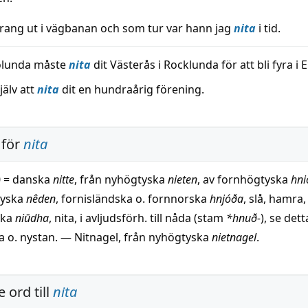
prang ut i vägbanan och som tur var hann jag
nita
i tid.
ölunda måste
nita
dit Västerås i Rocklunda för att bli fyra i E
jälv att
nita
dit en hundraårig förening.
 för
nita
0 = danska
nitte
, från nyhögtyska
nieten
, av fornhögtyska
hni
tyska
nêden
, fornisländska o. fornnorska
hnjóða
, slå, hamra,
ska
niūdha
, nita, i avljudsförh. till nåda (stam
*hnuð-
), se det
a o. nystan. — Nitnagel, från nyhögtyska
nietnagel
.
 ord till
nita