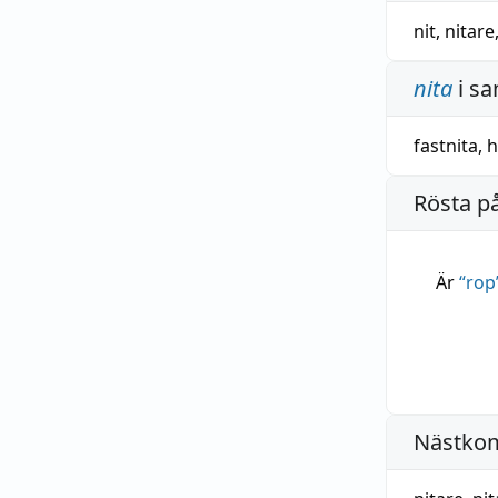
nit
,
nitare
nita
i s
fastnita
,
h
Rösta p
Är
“
rop
Nästko