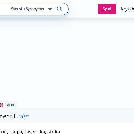
Spel
Kryssh
Svenska Synonymer
sv-en
er till
nita
 nit
,
nagla
,
fastspika
;
stuka