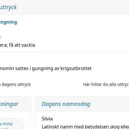
uttryck
ungning
g
era; få att vackla
nomin sattes i gungning av krigsutbrottet
 dagens uttryck
Här hittar du alla uttry
kningar
Dagens namnsdag
Silvia
a mina
Latinskt namn med betydelsen
skog
elle