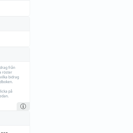
idrag från
 röster
vilka bidrag
rdboken.
licka på
edan.