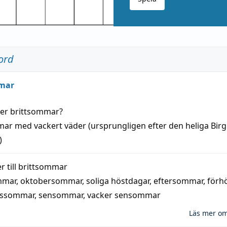
ord
mar
der
brittsommar
?
mar
med
vackert
väder
(
ursprungligen
efter den heliga Birg
)
 till
brittsommar
mmar
,
oktobersommar
,
soliga höstdagar
,
eftersommar
,
förh
nssommar
,
sensommar
,
vacker sensommar
Läs mer o