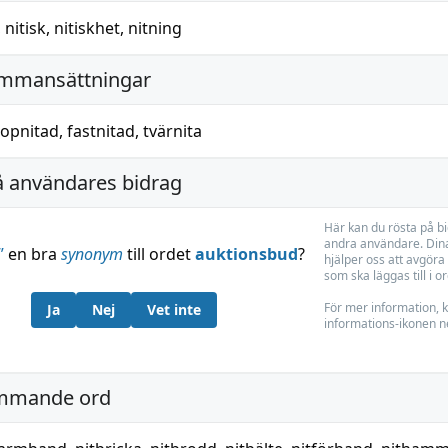
,
nitisk
,
nitiskhet
,
nitning
ammansättningar
opnitad
,
fastnitad
,
tvärnita
å användares bidrag
Här kan du rösta på b
andra användare. Dina
”
en bra
synonym
till ordet
auktionsbud
?
hjälper oss att avgöra 
som ska läggas till i o
För mer information, k
Ja
Nej
Vet inte
informations-ikonen n
mmande ord