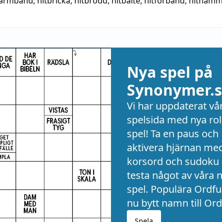
tarmband
,
nitbricka
,
nitbrodd
,
nitbälte
,
nitförband
,
nithamm
Nya spel på
Synonymer.s
Vi har uppdaterat vå
spelsida med nya rol
spel! Ta en paus och
aktivera hjärnan me
korsord och sudoku 
testa något av våra 
spel. Populära Ordful
nu bytt namn till Ord
Spela