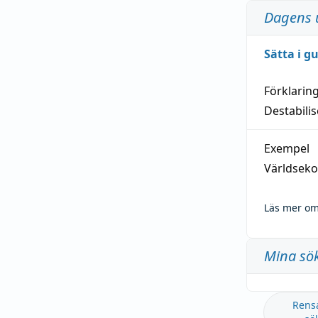
Dagens 
Sätta i g
Förklarin
Destabilis
Exempel
Världseko
Läs mer om
Mina sö
Rens