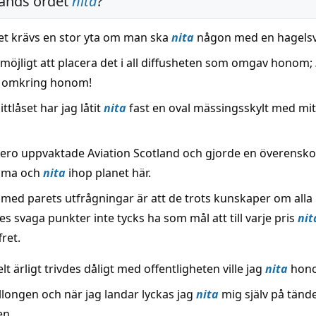
änds ordet
nita
?
et krävs en stor yta om man ska
nita
någon med en hagels
omöjligt att placera det i all diffusheten som omgav honom;
et omkring honom!
ttlåset har jag låtit
nita
fast en oval mässingsskylt med mi
ero uppvaktade Aviation Scotland och gjorde en överens
imma och
nita
ihop planet här.
 med parets utfrågningar är att de trots kunskaper om alla
es svaga punkter inte tycks ha som mål att till varje pris
nit
fret.
elt ärligt trivdes dåligt med offentligheten ville jag
nita
hon
llongen och när jag landar lyckas jag
nita
mig själv på tän
en.