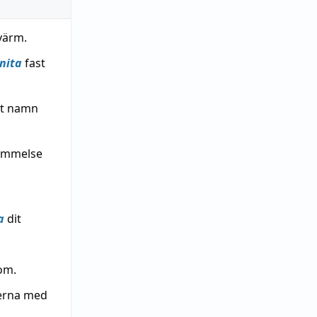
värm.
nita
fast
tt namn
kommelse
a
dit
om.
derna med