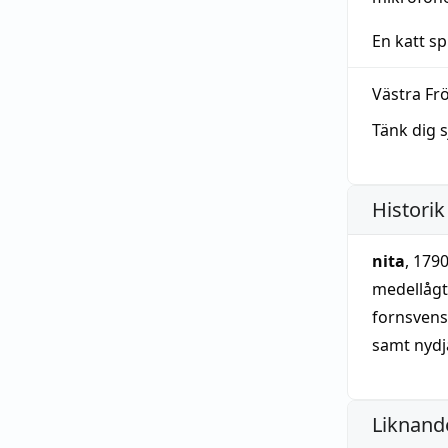
En katt s
Västra Fr
Tänk dig s
Historik
nita
, 179
medellåg
fornsven
samt nydj
Liknande