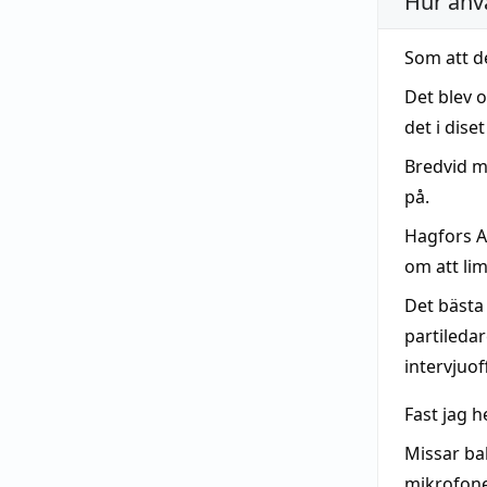
Hur anv
Som att d
Det blev 
det i dis
Bredvid mi
på.
Hagfors A
om att l
Det bästa
partiledar
intervjuof
Fast jag h
Missar ba
mikrofon