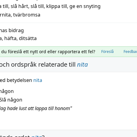
a
till
,
slå hårt
,
slå till
,
klippa till
,
ge en snyting
rnita
,
tvärbromsa
nas bidrag
a
,
häfta
,
ditsätta
l du föreslå ett nytt ord eller rapportera ett fel?
Föreslå
Feedba
och ordspråk relaterade till
nita
ed betydelsen
nita
 någon
Slå någon
Jag hade lust att lappa till honom"