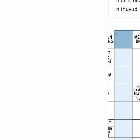
nitare
,
ni
nithuvud