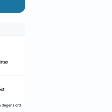
ittas
öst
,
m dagens ord