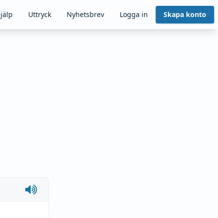
jälp
Uttryck
Nyhetsbrev
Logga in
Skapa konto