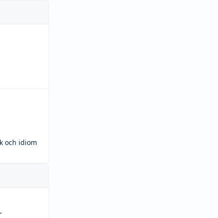
ck och idiom
r