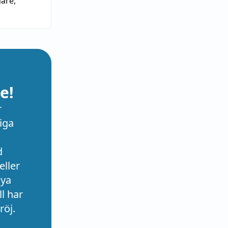
are
,
e!
r
iga
d
eller
nya
l har
röj.