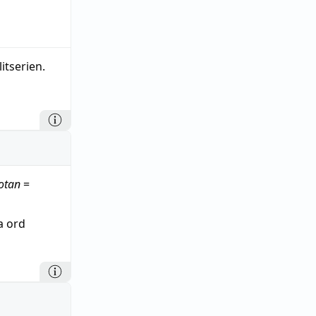
litserien.
otan
=
ta ord