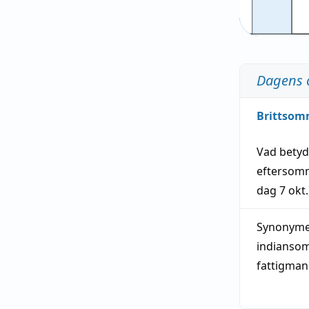
Dagens 
Brittsom
Vad bety
eftersom
dag
7 okt.
Synonymer
indianso
fattigma