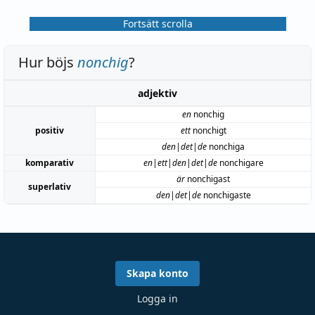
Fortsätt scrolla
Hur böjs
nonchig
?
adjektiv
en
nonchig
positiv
ett
nonchigt
den|det|de
nonchiga
komparativ
en|ett|den|det|de
nonchigare
är
nonchigast
superlativ
den|det|de
nonchigaste
Skapa konto
Logga in