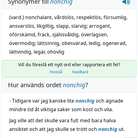
Synonymer till
nonchig
(vard.)
nonchalant
,
vårdslös
,
respektlös
,
försumlig
,
ansvarslös
,
likgiltig
,
slapp
,
slarvig
;
arrogant
,
oförskämd
,
fräck
,
självsvåldig
,
överlägsen
,
övermodig
;
lättsinnig
,
obesvärad
,
ledig
,
ogenerad
,
lättvindig
,
legär
,
ohövlig
Vill du föreslå ett nytt ord eller rapportera ett fel?
Föreslå
Feedback
Hur används ordet
nonchig
?
- Tidigare var jag kanske lite
nonchig
och ägnade
mindre tid åt viktiga saker som kost och vila.
Jag ville att det skulle vara fult med bara halva
ansiktet och att jag skulle se trött och
nonchig
ut.