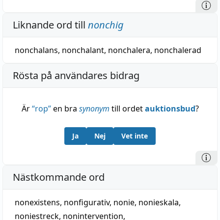
Liknande ord till
nonchig
nonchalans
,
nonchalant
,
nonchalera
,
nonchalerad
Rösta på användares bidrag
Är
“
rop
”
en bra
synonym
till ordet
auktionsbud
?
Ja
Nej
Vet inte
Nästkommande ord
nonexistens
,
nonfigurativ
,
nonie
,
nonieskala
,
noniestreck
,
nonintervention
,