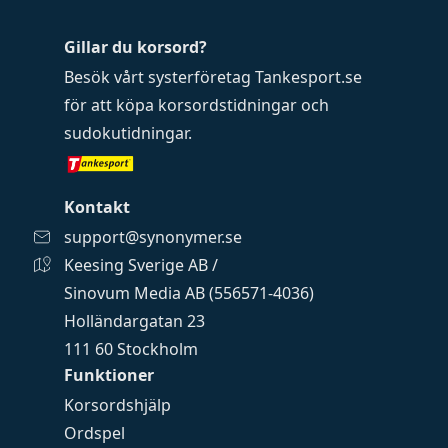
Gillar du korsord?
Besök vårt systerföretag
Tankesport.se
för att köpa
korsordstidningar
och
sudokutidningar
.
Kontakt
support@synonymer.se
Keesing Sverige AB /
Sinovum Media AB (556571-4036)
Holländargatan 23
111 60 Stockholm
Funktioner
Korsordshjälp
Ordspel