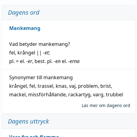
Dagens ord
Mankemang
Vad betyder
mankemang
?
fel
,
krångel
||
-et
;
pl. = el.
-er
, best. pl.
-en
el.
-erna
Synonymer till
mankemang
krångel
,
fel
,
trassel
,
knas
,
vaj
,
problem
,
brist
,
mackel
,
missförhållande
,
rackartyg
,
varg
,
trubbel
Läs mer om dagens ord
Dagens uttryck
Vara fyr och flamma