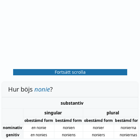
Fortsätt scrolla
Hur böjs
nonie
?
substantiv
singular
plural
obestämd form
bestämd form
obestämd form
bestämd for
nominativ
en
nonie
nonien
nonier
nonierna
genitiv
en
nonies
noniens
noniers
noniernas