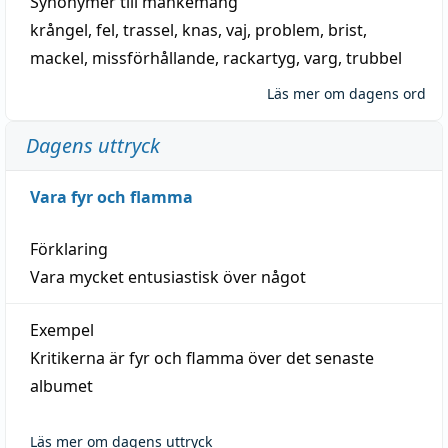
Synonymer till
mankemang
krångel
,
fel
,
trassel
,
knas
,
vaj
,
problem
,
brist
,
mackel
,
missförhållande
,
rackartyg
,
varg
,
trubbel
Läs mer om dagens ord
Dagens uttryck
Vara fyr och flamma
Förklaring
Vara mycket entusiastisk över något
Exempel
Kritikerna är fyr och flamma över det senaste
albumet
Läs mer om dagens uttryck