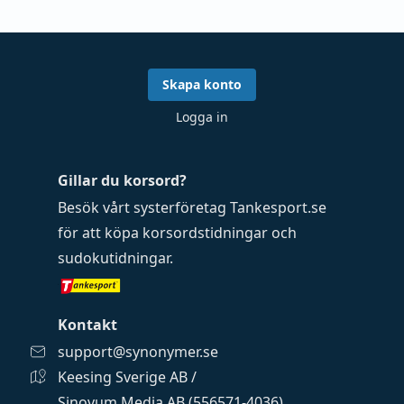
Skapa konto
Logga in
Gillar du korsord?
Besök vårt systerföretag
Tankesport.se
för att köpa
korsordstidningar
och
sudokutidningar
.
Kontakt
support@synonymer.se
Keesing Sverige AB /
Sinovum Media AB (556571-4036)