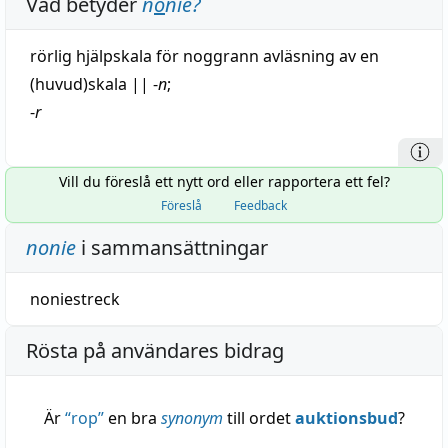
Vad betyder
n
o
nie
?
rörlig
hjälpskala för
noggrann
avläsning
av en
(huvud)
skala
||
-
n
;
-
r
Vill du föreslå ett nytt ord eller rapportera ett fel?
Föreslå
Feedback
nonie
i sammansättningar
noniestreck
Rösta på användares bidrag
Är
“
rop
”
en bra
synonym
till ordet
auktionsbud
?