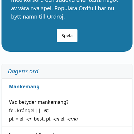
av våra nya spel. Populära Ordfull har nu
bytt namn till Ordröj.
Spela
Dagens ord
Mankemang
Vad betyder
mankemang
?
fel
,
krångel
||
-et
;
pl. = el.
-er
, best. pl.
-en
el.
-erna