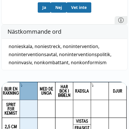
Ja
Nej
Vet inte
Nästkommande ord
nonieskala
,
noniestreck
,
nonintervention
,
noninterventionsavtal
,
noninterventionspolitik
,
noninvasiv
,
nonkombattant
,
nonkonformism