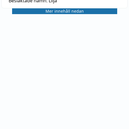
Besläktade namn:
Lilja
Mer innehåll nedan