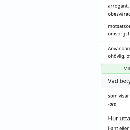
arrogant
,
obesvära
motsatso
omsorgsfu
Användar
ohövlig
,
o
Vil
Vad bet
som visa
-
are
Hur utt
[-
a
nt eller 