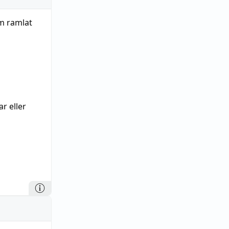
m ramlat
r eller