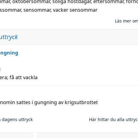
mmar
,
oktobersommar
,
soliga höstdagar
,
eftersommar
,
förh
nssommar
,
sensommar
,
vacker sensommar
Läs mer o
uttryck
ungning
g
era; få att vackla
nomin sattes i gungning av krigsutbrottet
 dagens uttryck
Här hittar du alla uttry