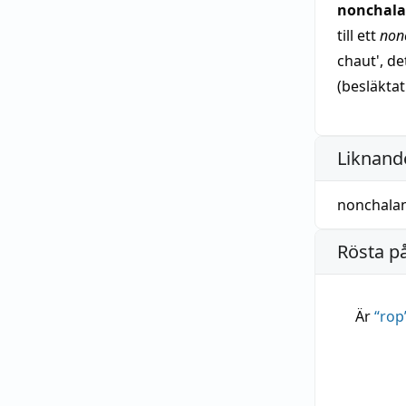
nonchala
till ett
non
chaut', de
(besläkta
Liknande
nonchala
Rösta p
Är
“
rop