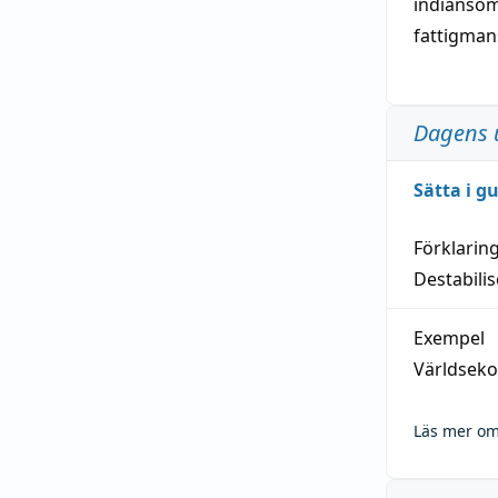
indianso
fattigma
Dagens 
Sätta i g
Förklarin
Destabilis
Exempel
Världseko
Läs mer om