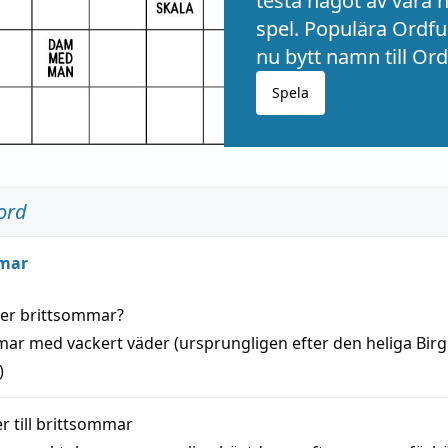
testa något av våra 
spel. Populära Ordful
nu bytt namn till Ord
Spela
ord
mar
der
brittsommar
?
mar
med
vackert
väder
(
ursprungligen
efter den heliga Birg
)
 till
brittsommar