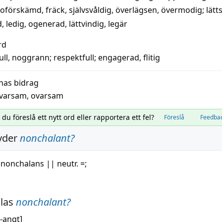
oförskämd
,
fräck
,
självsvåldig
,
överlägsen
,
övermodig
;
lätt
d
,
ledig
,
ogenerad
,
lättvindig
,
legär
rd
ll
,
noggrann
;
respektfull
;
engagerad
,
flitig
nas bidrag
varsam
,
ovarsam
l du föreslå ett nytt ord eller rapportera ett fel?
Föreslå
Feedba
yder
nonchalant
?
r
nonchalans
||
neutr. =;
alas
nonchalant
?
-
a
ngt]