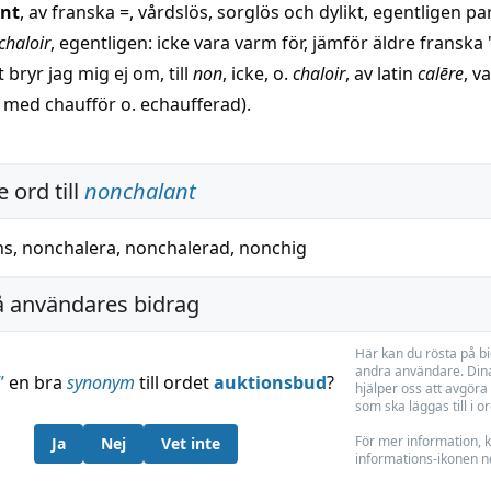
nt
, av franska =, vårdslös, sorglös och dylikt, egentligen par
chaloir
, egentligen: icke vara varm för, jämför äldre franska
t bryr jag mig ej om, till
non
, icke, o.
chaloir
, av latin
calēre
, v
t med chaufför o. echaufferad).
 ord till
nonchalant
ns
,
nonchalera
,
nonchalerad
,
nonchig
å användares bidrag
Här kan du rösta på b
andra användare. Dina
”
en bra
synonym
till ordet
auktionsbud
?
hjälper oss att avgöra 
som ska läggas till i o
För mer information, k
Ja
Nej
Vet inte
informations-ikonen n