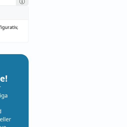
igurativ
,
e!
r
iga
d
eller