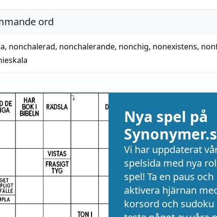
mmande ord
ra
,
nonchalerad
,
nonchalerande
,
nonchig
,
nonexistens
,
nonf
ieskala
Nya spel på
Synonymer.s
Vi har uppdaterat vå
spelsida med nya rol
spel! Ta en paus och
aktivera hjärnan me
korsord och sudoku 