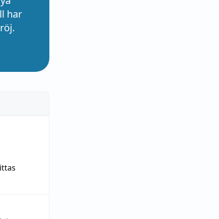
nya
l har
röj.
ittas