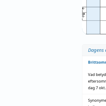
Dagens 
Brittsom
Vad bety
eftersom
dag
7 okt.
Synonymer