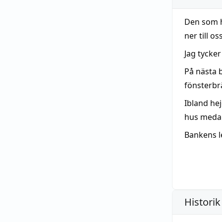
Den som h
ner till o
Jag tycker
På nästa b
fönsterbr
Ibland hej
hus meda
Bankens l
Historik