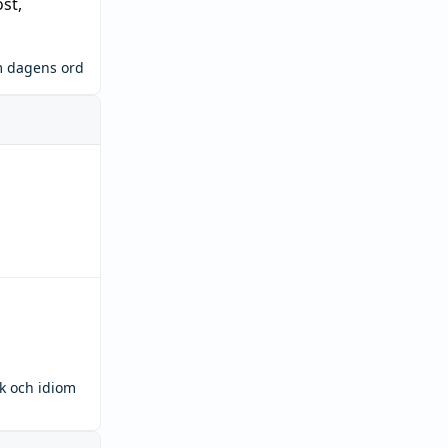
öst
,
m dagens ord
ck och idiom