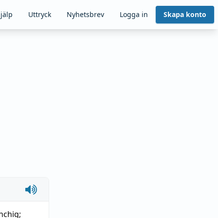
jälp
Uttryck
Nyhetsbrev
Logga in
Skapa konto
nchig
;