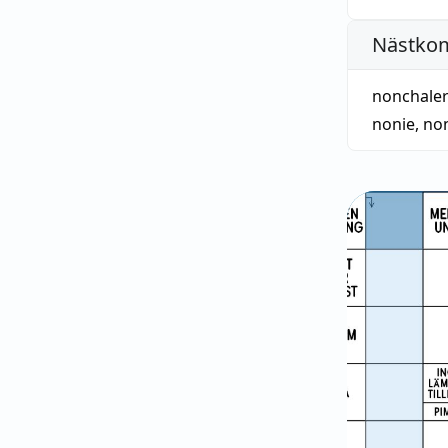
Nästko
nonchale
nonie
,
non