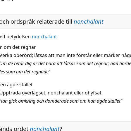
och ordspråk relaterade till
nonchalant
ed betydelsen
nonchalant
m om det regnar
Verka oberörd; låtsas att man inte förstår eller märker någ
Om de retar dig är det bara att låtsas som det regnar; han hörd
des som om det regnade"
n ägde stället
Uppträda överlägset, nonchalant eller ohyfsat
Han gick omkring och domderade som om han ägde stället"
änds ordet
nonchalant
?