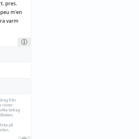
t. pres.
 'peu m'en
ara varm
idrag från
 röster
vilka bidrag
rdboken.
licka på
edan.