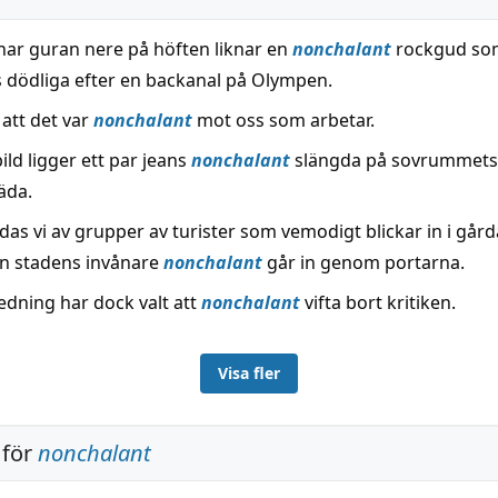
ar guran nere på höften liknar en
nonchalant
rockgud so
ss dödliga efter en backanal på Olympen.
 att det var
nonchalant
mot oss som arbetar.
ild ligger ett par jeans
nonchalant
slängda på sovrummets
äda.
das vi av grupper av turister som vemodigt blickar in i gårda
n stadens invånare
nonchalant
går in genom portarna.
edning har dock valt att
nonchalant
vifta bort kritiken.
Visa fler
 för
nonchalant