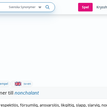
Spel
Kryssh
Svenska Synonymer
empel
sv-en
er till
nonchalant
respektlös
,
försumlig
,
ansvarslös
,
likgiltig
,
slapp
,
slarvig
,
no