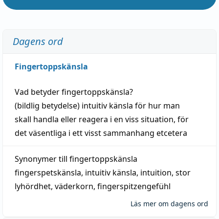
Dagens ord
Fingertoppskänsla
Vad betyder
fingertoppskänsla
?
(
bildlig
betydelse)
intuitiv
känsla
för hur man
skall
handla
eller
reagera
i en viss
situation
, för
det väsentliga i ett visst
sammanhang
etcetera
Synonymer till
fingertoppskänsla
fingerspetskänsla
,
intuitiv känsla
,
intuition
,
stor
lyhördhet
,
väderkorn
,
fingerspitzengefühl
Läs mer om dagens ord