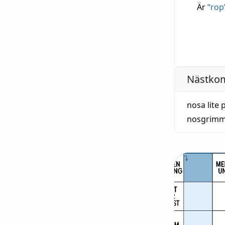
Är
“
rop
Nästko
nosa lite 
nosgrim