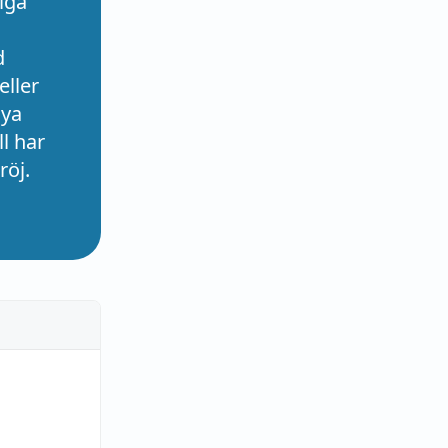
iga
d
eller
nya
l har
röj.