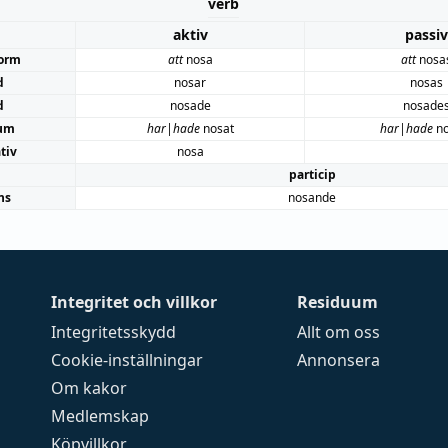
verb
aktiv
passiv
orm
att
nosa
att
nosa
d
nosar
nosas
d
nosade
nosade
um
har|hade
nosat
har|hade
no
tiv
nosa
particip
ns
nosande
Integritet och villkor
Residuum
Integritetsskydd
Allt om oss
Cookie-inställningar
Annonsera
Om kakor
Medlemskap
Köpvillkor