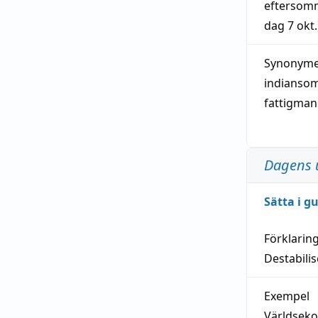
eftersom
dag
7 okt.
Synonymer
indianso
fattigma
Dagens 
Sätta i g
Förklarin
Destabilis
Exempel
Världseko