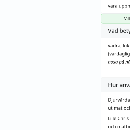
vara uppn
Vil
Vad bet
vädra
,
luk
(vardagli
nosa på n
Hur anv
Djurvårdar
ut mat oc
Lille Chri
och matbi