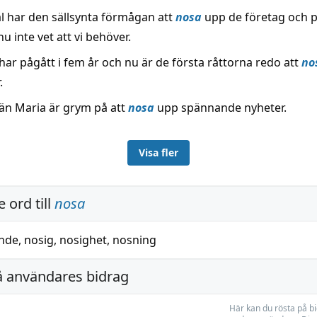
al har den sällsynta förmågan att
nosa
upp de företag och 
u inte vet att vi behöver.
har pågått i fem år och nu är de första råttorna redo att
no
.
vän Maria är grym på att
nosa
upp spännande nyheter.
Visa fler
 ord till
nosa
nde
,
nosig
,
nosighet
,
nosning
å användares bidrag
Här kan du rösta på b