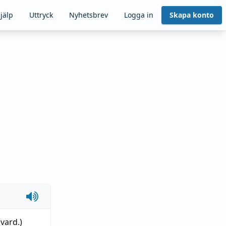
jälp
Uttryck
Nyhetsbrev
Logga in
Skapa konto
vard.)