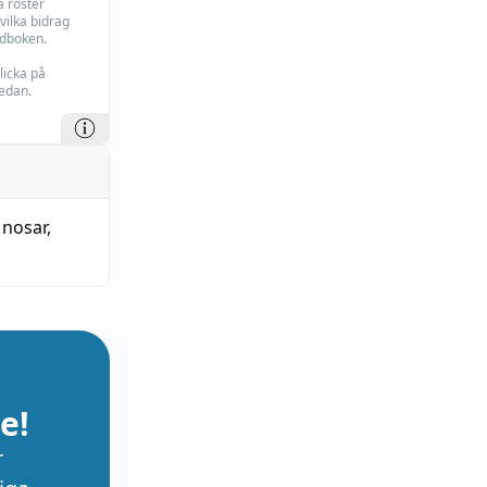
 röster
vilka bidrag
rdboken.
licka på
edan.
,
nosar
,
e!
r