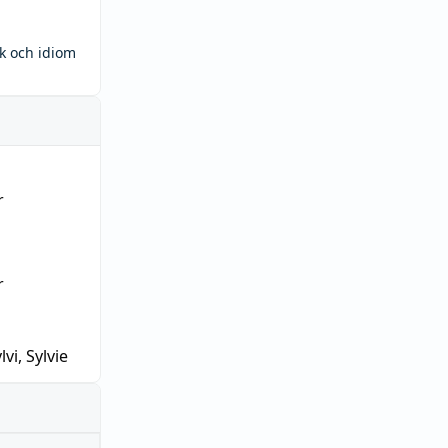
ck och idiom
r
r
lvi, Sylvie