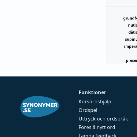
grundf
nuti
dåti
supin
impera
prese
Funktioner
Korsordshjälp
Ordspel
Uttryck och ordspråk
Föreslå nytt ord
Lämna feedback