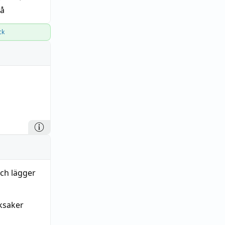
på
ck
och lägger
eksaker