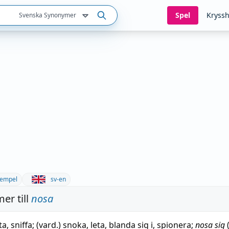
Spel
Kryssh
Svenska Synonymer
empel
sv-en
er till
nosa
ta
,
sniffa
; (vard.)
snoka
,
leta
,
blanda sig i
,
spionera
;
nosa sig
(