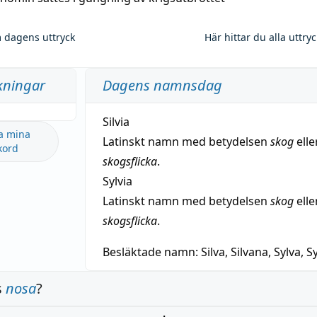
 dagens uttryck
Här hittar du alla uttry
kningar
Dagens namnsdag
Silvia
a mina
Latinskt namn med betydelsen
skog
elle
kord
skogsflicka
.
Sylvia
Latinskt namn med betydelsen
skog
elle
skogsflicka
.
Besläktade namn:
Silva, Silvana, Sylva, Sy
s
nosa
?