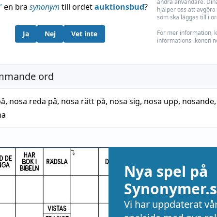
andra användare. Dina
”
en bra
synonym
till ordet
auktionsbud
?
hjälper oss att avgöra 
som ska läggas till i o
För mer information, k
Ja
Nej
Vet inte
informations-ikonen n
mmande ord
på
,
nosa reda på
,
nosa rätt på
,
nosa sig
,
nosa upp
,
nosande
ma
Nya spel på
Synonymer.s
Vi har uppdaterat vå