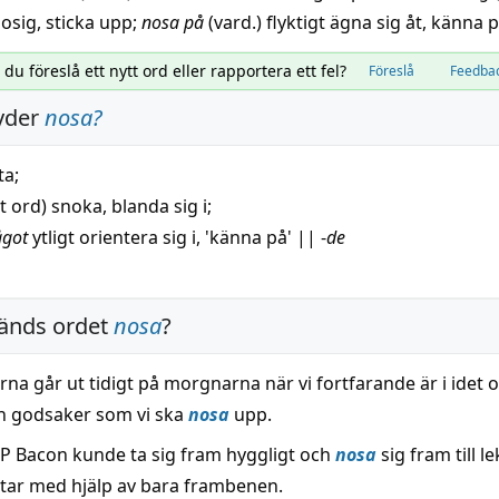
osig
,
sticka upp
;
nosa
på
(vard.)
flyktigt ägna sig åt
,
känna 
l du föreslå ett nytt ord eller rapportera ett fel?
Föreslå
Feedba
yder
nosa
?
ta
;
gt ord)
snoka
,
blanda
sig i;
ågot
ytligt
orientera
sig i, 'känna på'
||
-
de
änds ordet
nosa
?
na går ut tidigt på morgnarna när vi fortfarande är i idet 
h godsaker som vi ska
nosa
upp.
s P Bacon kunde ta sig fram hyggligt och
nosa
sig fram till l
tar med hjälp av bara frambenen.