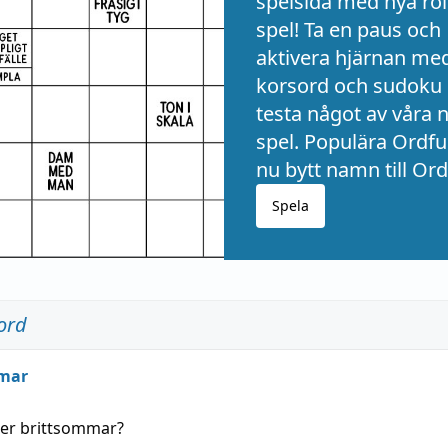
spelsida med nya rol
spel! Ta en paus och
aktivera hjärnan me
korsord och sudoku 
testa något av våra 
spel. Populära Ordful
nu bytt namn till Ord
Spela
ord
mar
der
brittsommar
?