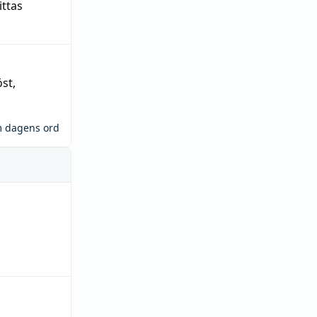
ittas
öst
,
m dagens ord