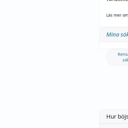
Läs mer om
Mina sö
Rens
sö
Hur böj