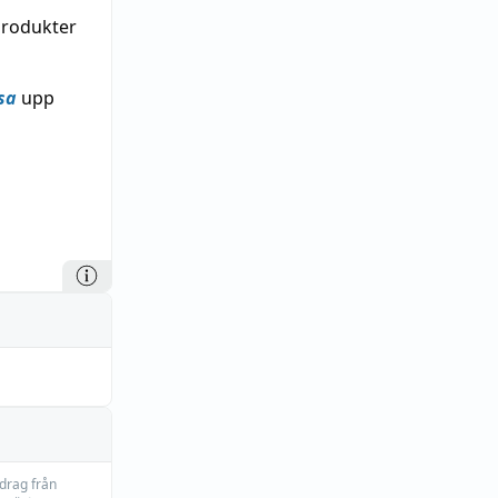
produkter
sa
upp
idrag från