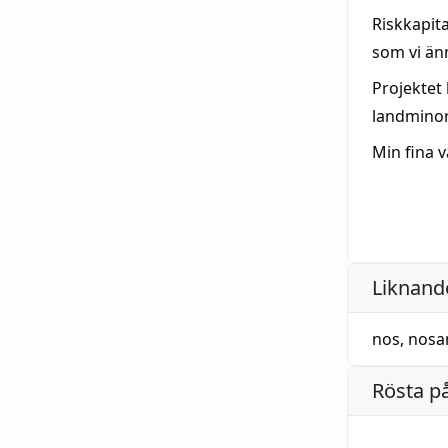
Riskkapit
som vi änn
Projektet 
landminor
Min fina 
Liknande
nos
,
nosa
Rösta p