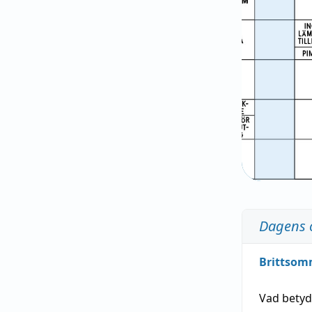
Dagens 
Brittsom
Vad bety