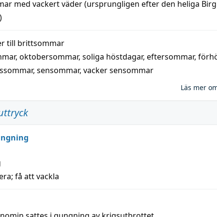
mar
med
vackert
väder
(
ursprungligen
efter den heliga Birg
)
 till
brittsommar
mmar
,
oktobersommar
,
soliga höstdagar
,
eftersommar
,
förh
nssommar
,
sensommar
,
vacker sensommar
Läs mer o
uttryck
ungning
g
era; få att vackla
nomin sattes i gungning av krigsutbrottet