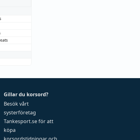
s
s
sats
Gillar du korsord?
Besök vårt
systerföretag
Tankesport.se
för att
köpa
korsordstidningar
och