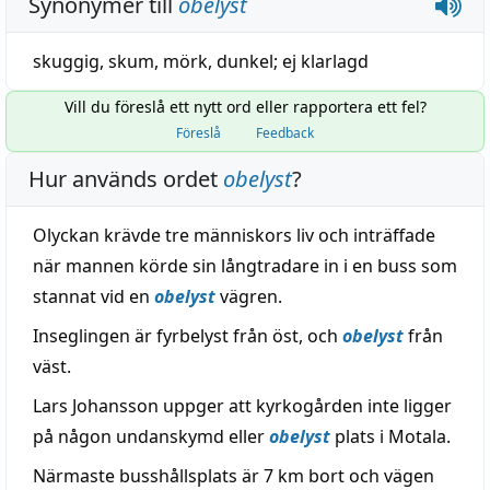
Synonymer till
obelyst
skuggig
,
skum
,
mörk
,
dunkel
;
ej
klarlagd
Vill du föreslå ett nytt ord eller rapportera ett fel?
Föreslå
Feedback
Hur används ordet
obelyst
?
Olyckan krävde tre människors liv och inträffade
när mannen körde sin långtradare in i en buss som
stannat vid en
obelyst
vägren.
Inseglingen är fyrbelyst från öst, och
obelyst
från
väst.
Lars Johansson uppger att kyrkogården inte ligger
på någon undanskymd eller
obelyst
plats i Motala.
Närmaste busshållsplats är 7 km bort och vägen