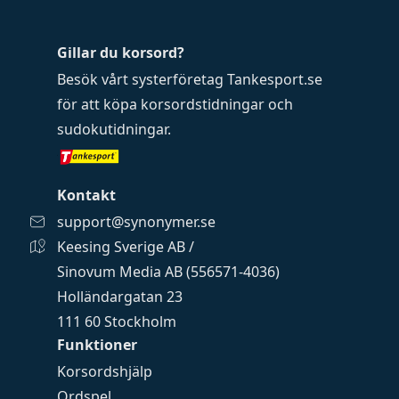
Gillar du korsord?
Besök vårt systerföretag
Tankesport.se
för att köpa
korsordstidningar
och
sudokutidningar
.
Kontakt
support@synonymer.se
Keesing Sverige AB /
Sinovum Media AB (556571-4036)
Holländargatan 23
111 60 Stockholm
Funktioner
Korsordshjälp
Ordspel