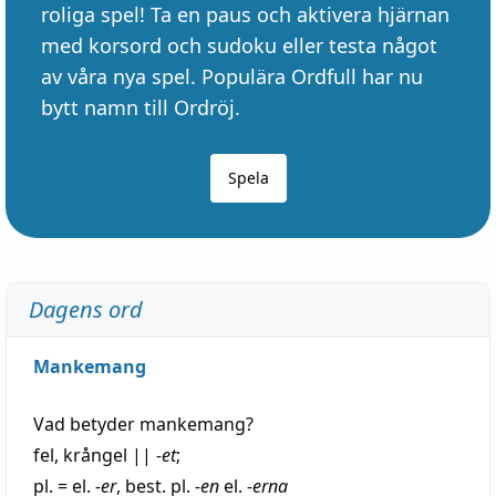
roliga spel! Ta en paus och aktivera hjärnan
med korsord och sudoku eller testa något
av våra nya spel. Populära Ordfull har nu
bytt namn till Ordröj.
Spela
Dagens ord
Mankemang
Vad betyder
mankemang
?
fel
,
krångel
||
-et
;
pl. = el.
-er
, best. pl.
-en
el.
-erna