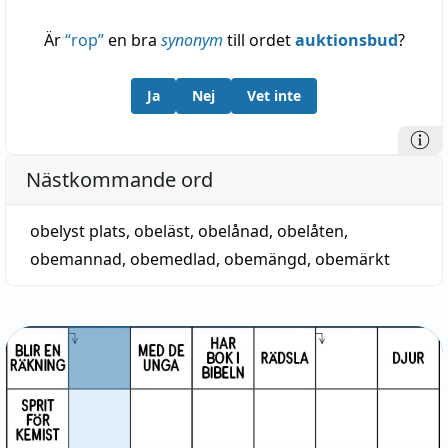
Är
“
rop
”
en bra
synonym
till ordet
auktionsbud
?
Ja
Nej
Vet inte
Nästkommande ord
obelyst plats
,
obeläst
,
obelånad
,
obelåten
,
obemannad
,
obemedlad
,
obemängd
,
obemärkt