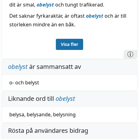
dit är smal,
obelyst
och tungt trafikerad.
Det saknar fyrkaraktär, är oftast
obelyst
och är till
storleken mindre än en båk.
Visa fler
obelyst
är sammansatt av
o-
och
belyst
Liknande ord till
obelyst
belysa
,
belysande
,
belysning
Rösta på användares bidrag