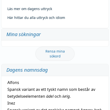
Läs mer om dagens uttryck
Här hittar du alla uttryck och idiom
Mina sökningar
Rensa mina
sökord
Dagens namnsdag
Alfons
Spansk variant av ett tyskt namn som består av
betydelseelementen
ädel
och
ivrig
.
Inez
Spansk variant av det grekiska namnet Agnes:
kysk
.