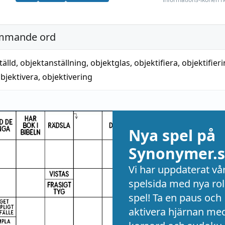
mmande ord
tälld
,
objektanställning
,
objektglas
,
objektifiera
,
objektifier
bjektivera
,
objektivering
Nya spel på
Synonymer.s
Vi har uppdaterat vå
spelsida med nya rol
spel! Ta en paus och
aktivera hjärnan me