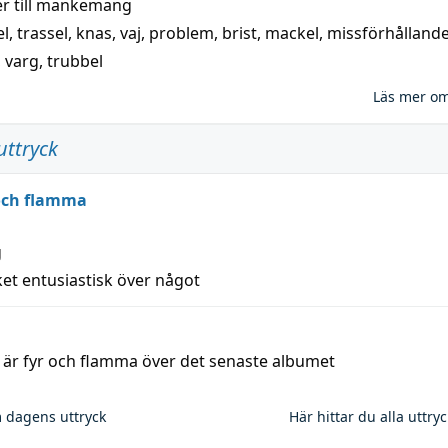
 till
mankemang
el
,
trassel
,
knas
,
vaj
,
problem
,
brist
,
mackel
,
missförhålland
,
varg
,
trubbel
Läs mer o
uttryck
 och flamma
g
et entusiastisk över något
a är fyr och flamma över det senaste albumet
 dagens uttryck
Här hittar du alla uttry