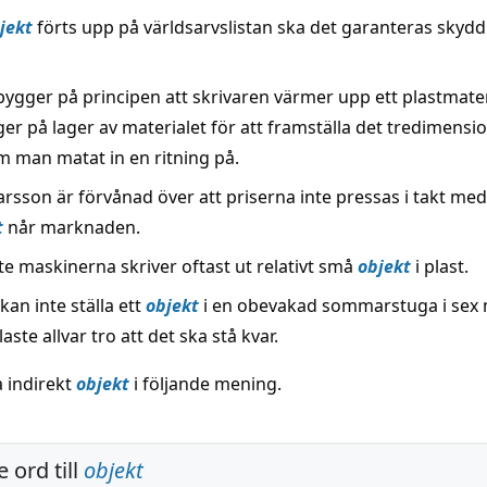
jekt
förts upp på världsarvslistan ska det garanteras skydd 
 bygger på principen att skrivaren värmer upp ett plastmate
er på lager av materialet för att framställa det tredimensio
 man matat in en ritning på.
sson är förvånad över att priserna inte pressas i takt med a
t
når marknaden.
te maskinerna skriver oftast ut relativt små
objekt
i plast.
an inte ställa ett
objekt
i en obevakad sommarstuga i sex
laste allvar tro att det ska stå kvar.
a indirekt
objekt
i följande mening.
 ord till
objekt