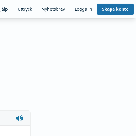
jälp
Uttryck
Nyhetsbrev
Logga in
Skapa konto