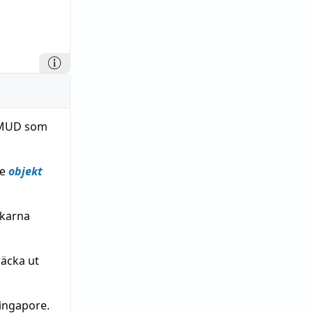
n MUD som
de
objekt
ukarna
räcka ut
Singapore.