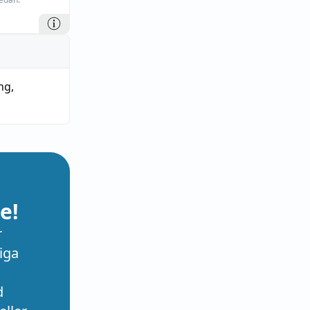
ing
,
e!
r
iga
d