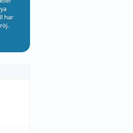
eller
nya
l har
röj.