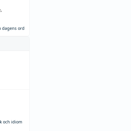
e
,
m dagens ord
ck och idiom