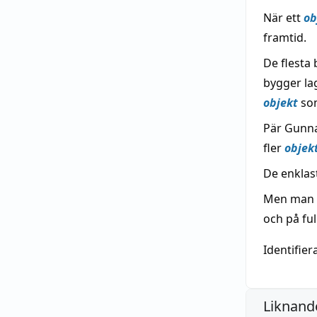
När ett
ob
framtid.
De flesta
bygger lag
objekt
som
Pär Gunnar
fler
objek
De enklas
Men man k
och på ful
Identifier
Liknande