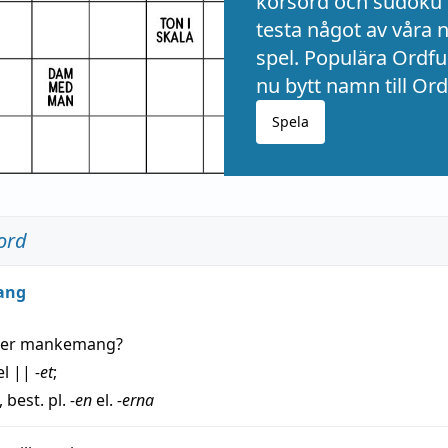
korsord och sudoku 
testa något av våra 
spel. Populära Ordful
nu bytt namn till Ord
Spela
ord
ang
der
mankemang
?
el
||
-et
;
, best. pl.
-en
el.
-erna