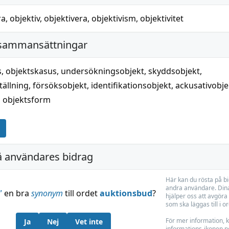
ra
,
objektiv
,
objektivera
,
objektivism
,
objektivitet
 sammansättningar
s
,
objektskasus
,
undersökningsobjekt
,
skyddsobjekt
,
tällning
,
försöksobjekt
,
identifikationsobjekt
,
ackusativobje
,
objektsform
å användares bidrag
Här kan du rösta på b
andra användare. Dina
”
en bra
synonym
till ordet
auktionsbud
?
hjälper oss att avgöra 
som ska läggas till i o
För mer information, k
Ja
Nej
Vet inte
informations-ikonen n