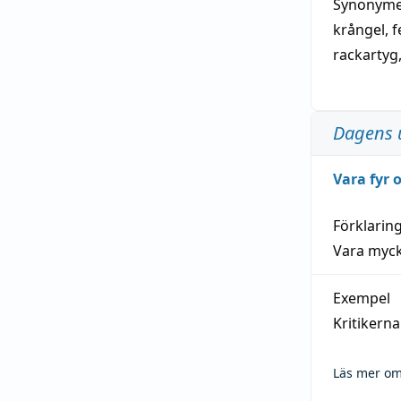
Synonymer
krångel
,
f
rackartyg
Dagens 
Vara fyr
Förklarin
Vara myck
Exempel
Kritikern
Läs mer om