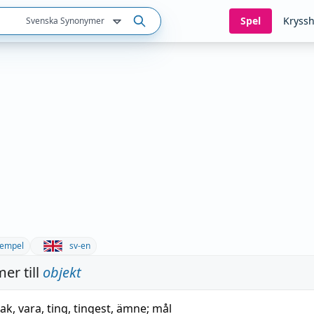
Spel
Kryssh
Svenska Synonymer
empel
sv-en
er till
objekt
sak
,
vara
,
ting
,
tingest
,
ämne
;
mål