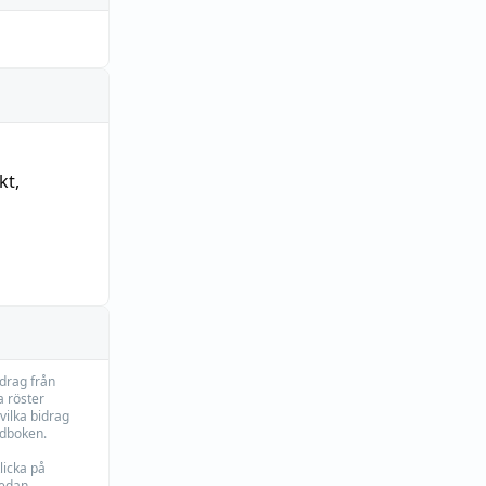
kt
,
idrag från
 röster
vilka bidrag
rdboken.
licka på
edan.