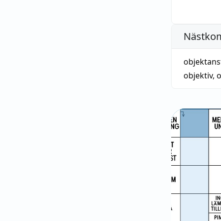
Nästko
objektans
objektiv
,
o