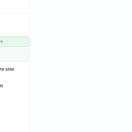
ck
ra
sina
ns
s