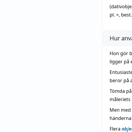
(dativobj
pl. =, best.
Hur anv
Hon gör b
ligger på
Entusiast
beror på 
Tömda p
måleriets 
Men med L
händerna i
Flera
obje