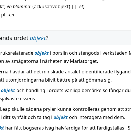
ekt)
en
blomma
'
(ackusativobjekt)
||
-
et
;
 pl. -
en
änds ordet
objekt
?
ruksrelaterade
objekt
i porslin och stengods i verkstade
 en av smågatorna i närheten av Mariatorget.
erna hävdar att det minskade antalet oidentifierade flygan
att utomjordingarna blivit bättre på att gömma sig.
å
objekt
och handling i ordets vanliga bemärkelse fångar d
självaste essens.
eap skulle sådana prylar kunna kontrolleras genom att st
 ditt synfält och ta tag i
objekt
och interagera med dem.
kt
har fått bogseras iväg halvfärdiga för att färdigställas i 