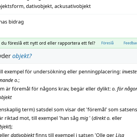
bjektsform
,
dativobjekt
,
ackusativobjekt
nas bidrag
l du föreslå ett nytt ord eller rapportera ett fel?
Föreslå
Feedba
yder
objekt
?
till exempel för
undersökning
eller
penningplacering
:
investe
önande
o.
;
om är
föremål
för någons
krav
,
begär
eller dylikt:
o. för någo
bjekt
enskaplig term)
satsdel
som visar det '
föremål
' som satsen
r riktad mot, till exempel 'han såg
mig
' (
direkt o.
eller
bjekt
);
eller
dativobjekt
finns till exempel i satsen 'Olle ger
Lisa