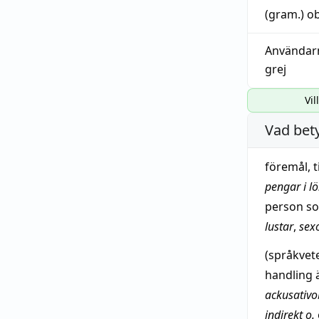
(gram.)
o
Användar
grej
Vil
Vad bet
föremål
, 
pengar
i
l
person s
lustar
,
sexo
(språkvet
handling
ä
ackusativo
indirekt
o.