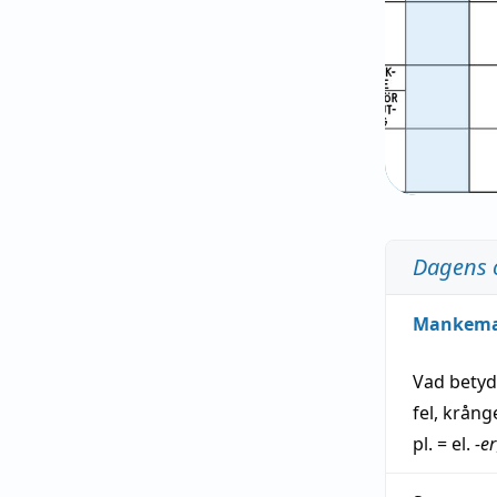
Dagens 
Mankem
Vad bety
fel
,
krång
pl. = el.
-er