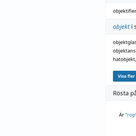
objektifie
objekt
i
objektgla
objektans
hatobjekt
Visa fler
Rösta p
Är
“
rop