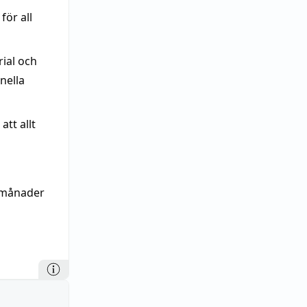
för all
rial och
nella
tt allt
 månader