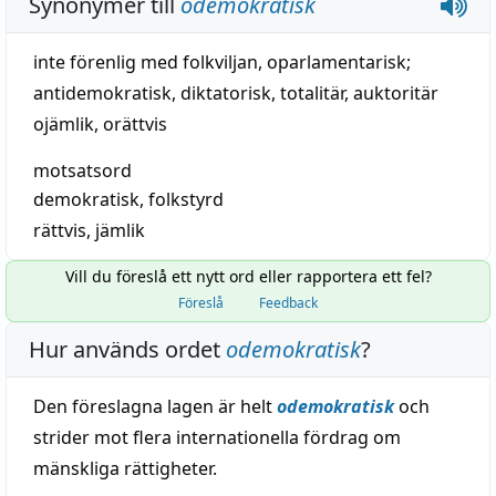
Synonymer till
odemokratisk
inte förenlig med folkviljan
,
oparlamentarisk
;
antidemokratisk
,
diktatorisk
,
totalitär
,
auktoritär
ojämlik
,
orättvis
motsatsord
demokratisk
,
folkstyrd
rättvis
,
jämlik
Vill du föreslå ett nytt ord eller rapportera ett fel?
Föreslå
Feedback
Hur används ordet
odemokratisk
?
Den föreslagna lagen är helt
odemokratisk
och
strider mot flera internationella fördrag om
mänskliga rättigheter.