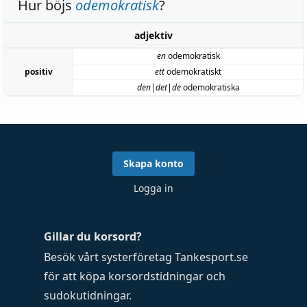
Hur böjs
odemokratisk
?
adjektiv
en
odemokratisk
positiv
ett
odemokratiskt
den|det|de
odemokratiska
Skapa konto
Logga in
Gillar du korsord?
Besök vårt systerföretag
Tankesport.se
för att köpa
korsordstidningar
och
sudokutidningar
.