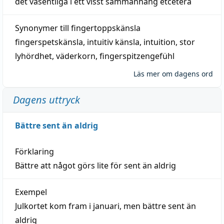
det väsentliga i ett visst
sammanhang
etcetera
Synonymer till
fingertoppskänsla
fingerspetskänsla
,
intuitiv känsla
,
intuition
,
stor
lyhördhet
,
väderkorn
,
fingerspitzengefühl
Läs mer om dagens ord
Dagens uttryck
Bättre sent än aldrig
Förklaring
Bättre att något görs lite för sent än aldrig
Exempel
Julkortet kom fram i januari, men bättre sent än
aldrig