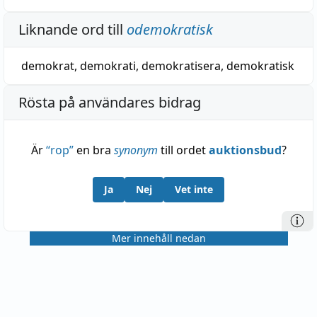
Liknande ord till
odemokratisk
demokrat
,
demokrati
,
demokratisera
,
demokratisk
Rösta på användares bidrag
Är
“
rop
”
en bra
synonym
till ordet
auktionsbud
?
Ja
Nej
Vet inte
Mer innehåll nedan