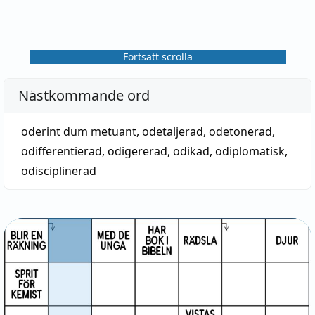
Fortsätt scrolla
Nästkommande ord
oderint dum metuant
,
odetaljerad
,
odetonerad
,
odifferentierad
,
odigererad
,
odikad
,
odiplomatisk
,
odisciplinerad