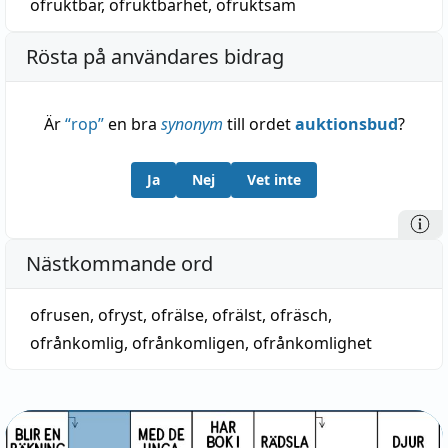
ofruktbar
,
ofruktbarhet
,
ofruktsam
Rösta på användares bidrag
Är
“
rop
”
en bra
synonym
till ordet
auktionsbud
?
Ja
Nej
Vet inte
Nästkommande ord
ofrusen
,
ofryst
,
ofrälse
,
ofrälst
,
ofräsch
,
ofrånkomlig
,
ofrånkomligen
,
ofrånkomlighet