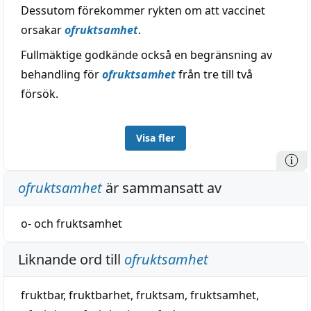
Dessutom förekommer rykten om att vaccinet
orsakar
ofruktsamhet
.
Fullmäktige godkände också en begränsning av
behandling för
ofruktsamhet
från tre till två
försök.
Visa fler
ofruktsamhet
är sammansatt av
o-
och
fruktsamhet
Liknande ord till
ofruktsamhet
fruktbar
,
fruktbarhet
,
fruktsam
,
fruktsamhet
,