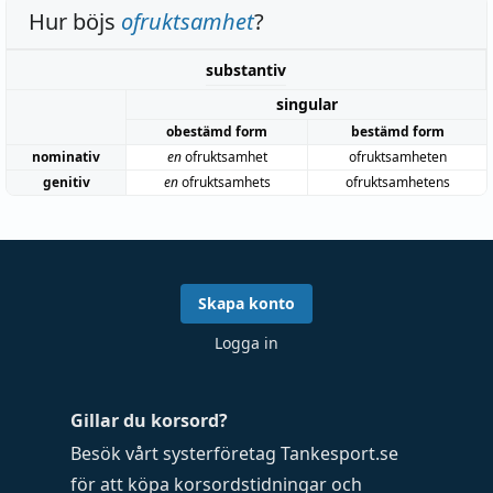
Hur böjs
ofruktsamhet
?
substantiv
singular
obestämd form
bestämd form
nominativ
en
ofruktsamhet
ofruktsamheten
genitiv
en
ofruktsamhets
ofruktsamhetens
Skapa konto
Logga in
Gillar du korsord?
Besök vårt systerföretag
Tankesport.se
för att köpa
korsordstidningar
och