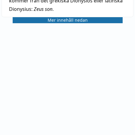
kommer från det grekiska Dionysios eller latinska
Dionysius:
Zeus son
.
Mer innehåll nedan