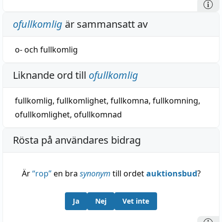
ofullkomlig
är sammansatt av
o-
och
fullkomlig
Liknande ord till
ofullkomlig
fullkomlig
,
fullkomlighet
,
fullkomna
,
fullkomning
,
ofullkomlighet
,
ofullkomnad
Rösta på användares bidrag
Är
“
rop
”
en bra
synonym
till ordet
auktionsbud
?
Ja
Nej
Vet inte