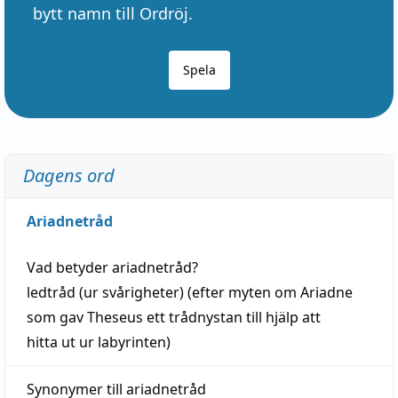
bytt namn till Ordröj.
Spela
Dagens ord
Ariadnetråd
Vad betyder
ariadnetråd
?
ledtråd
(ur svårigheter) (efter myten om Ariadne
som gav Theseus ett trådnystan till
hjälp
att
hitta
ut ur labyrinten)
Synonymer till
ariadnetråd