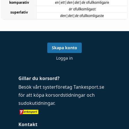
komparativ
en|ett|den|det|de
ofullkomligare
är
ofullkomligast
superlativ
den|det|de
ofullkomligaste
Skapa konto
Logga in
Gillar du korsord?
Besök vårt systerföretag
Tankesport.se
för att köpa
korsordstidningar
och
sudokutidningar
.
Kontakt