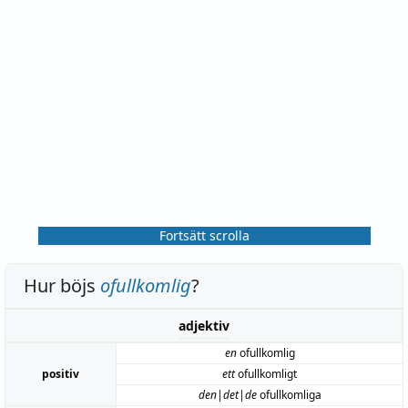
Fortsätt scrolla
Hur böjs
ofullkomlig
?
adjektiv
en
ofullkomlig
positiv
ett
ofullkomligt
den|det|de
ofullkomliga