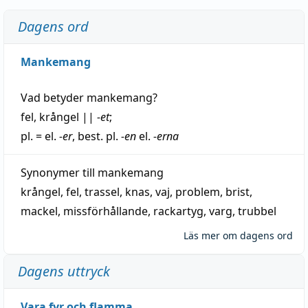
Dagens ord
Mankemang
Vad betyder
mankemang
?
fel
,
krångel
||
-et
;
pl. = el.
-er
, best. pl.
-en
el.
-erna
Synonymer till
mankemang
krångel
,
fel
,
trassel
,
knas
,
vaj
,
problem
,
brist
,
mackel
,
missförhållande
,
rackartyg
,
varg
,
trubbel
Läs mer om dagens ord
Dagens uttryck
Vara fyr och flamma