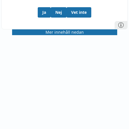
Ja
Nej
Vet inte
Mer innehåll nedan