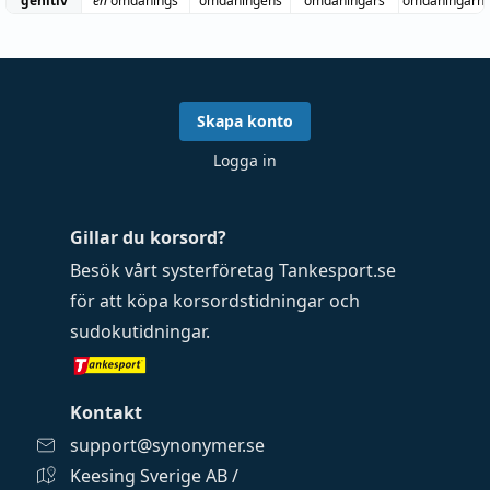
genitiv
en
omdanings
omdaningens
omdaningars
omdaningarn
Skapa konto
Logga in
Gillar du korsord?
Besök vårt systerföretag
Tankesport.se
för att köpa
korsordstidningar
och
sudokutidningar
.
Kontakt
support@synonymer.se
Keesing Sverige AB /