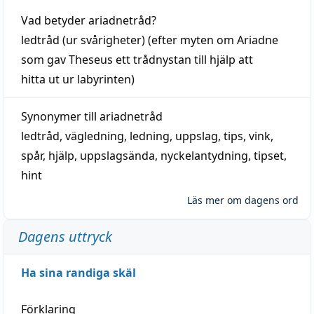
Vad betyder
ariadnetråd
?
ledtråd
(ur svårigheter) (efter myten om Ariadne
som gav Theseus ett trådnystan till
hjälp
att
hitta
ut ur labyrinten)
Synonymer till
ariadnetråd
ledtråd
,
vägledning
,
ledning
,
uppslag
,
tips
,
vink
,
spår
,
hjälp
,
uppslagsända
, nyckelantydning,
tipset
,
hint
Läs mer om dagens ord
Dagens uttryck
Ha sina randiga skäl
Förklaring