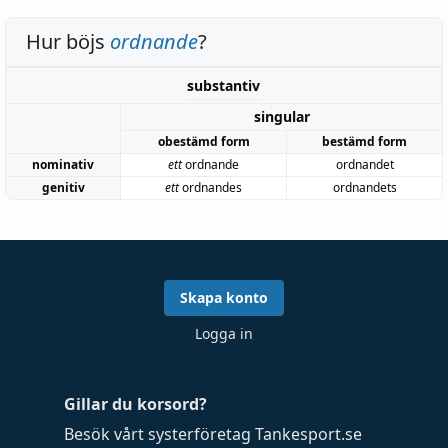
Hur böjs
ordnande
?
substantiv
singular
obestämd form
bestämd form
nominativ
ett
ordnande
ordnandet
genitiv
ett
ordnandes
ordnandets
Skapa konto
Logga in
Gillar du korsord?
Besök vårt systerföretag
Tankesport.se