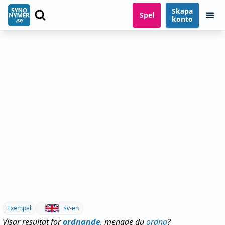
Skapa
Spel
konto
Exempel
sv-en
Visar resultat för
ordnande
, menade du
ordna
?