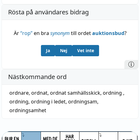
Rösta på användares bidrag
Är
“
rop
”
en bra
synonym
till ordet
auktionsbud
?
Ja
Nej
Vet inte
Nästkommande ord
ordnare
,
ordnat
,
ordnat samhällsskick
,
ordning
,
ordning
,
ordning i ledet
,
ordningsam
,
ordningsamhet