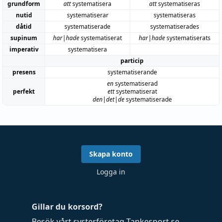
grundform
att
systematisera
att
systematiseras
nutid
systematiserar
systematiseras
dåtid
systematiserade
systematiserades
supinum
har|hade
systematiserat
har|hade
systematiserats
imperativ
systematisera
particip
presens
systematiserande
en
systematiserad
perfekt
ett
systematiserat
den|det|de
systematiserade
Skapa konto
Logga in
Gillar du korsord?
Besök vårt systerföretag
Tankesport.se