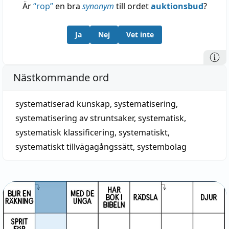
Är
“
rop
”
en bra
synonym
till ordet
auktionsbud
?
Ja
Nej
Vet inte
Nästkommande ord
systematiserad kunskap
,
systematisering
,
systematisering av struntsaker
,
systematisk
,
systematisk klassificering
,
systematiskt
,
systematiskt tillvägagångssätt
,
systembolag