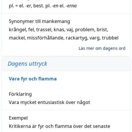
pl. = el.
-er
, best. pl.
-en
el.
-erna
Synonymer till
mankemang
krångel
,
fel
,
trassel
,
knas
,
vaj
,
problem
,
brist
,
mackel
,
missförhållande
,
rackartyg
,
varg
,
trubbel
Läs mer om dagens ord
Dagens uttryck
Vara fyr och flamma
Förklaring
Vara mycket entusiastisk över något
Exempel
Kritikerna är fyr och flamma över det senaste