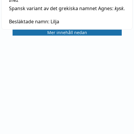
Spansk variant av det grekiska namnet Agnes:
kysk
.
Besläktade namn:
Lilja
Mer innehåll nedan