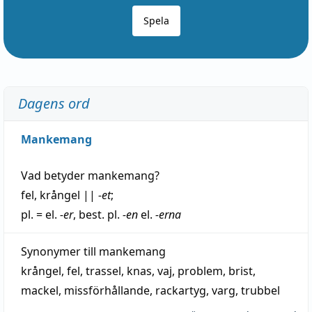
Spela
Dagens ord
Mankemang
Vad betyder
mankemang
?
fel
,
krångel
||
-et
;
pl. = el.
-er
, best. pl.
-en
el.
-erna
Synonymer till
mankemang
krångel
,
fel
,
trassel
,
knas
,
vaj
,
problem
,
brist
,
mackel
,
missförhållande
,
rackartyg
,
varg
,
trubbel