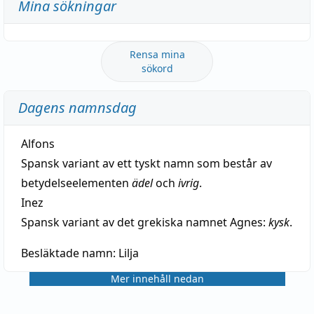
Mina sökningar
Rensa mina
sökord
Dagens namnsdag
Alfons
Spansk variant av ett tyskt namn som består av
betydelseelementen
ädel
och
ivrig
.
Inez
Spansk variant av det grekiska namnet Agnes:
kysk
.
Besläktade namn:
Lilja
Mer innehåll nedan