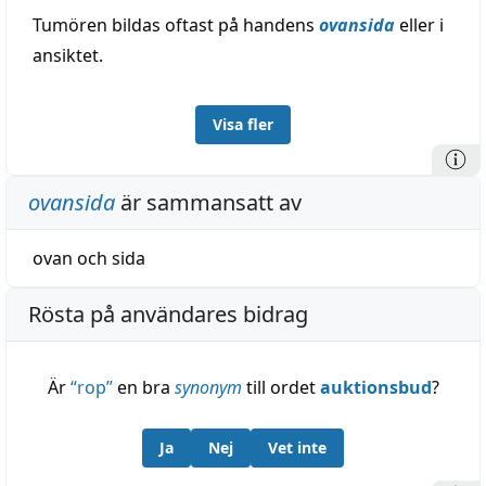
Tumören bildas oftast på handens
ovansida
eller i
ansiktet.
Visa fler
ovansida
är sammansatt av
ovan
och
sida
Rösta på användares bidrag
Är
“
rop
”
en bra
synonym
till ordet
auktionsbud
?
Ja
Nej
Vet inte