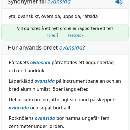
Synonymer till
ovansida
yta
, ovanskikt,
översida
,
uppsida
,
rätsida
Vill du föreslå ett nytt ord eller rapportera ett fel?
Föreslå
Feedback
Hur används ordet
ovansida
?
På takets
ovansida
påträffades ett liggunderlag
och en handduk.
Läderklädd
ovansida
på instrumentpanelen och en
bred aluminiumlist löper längs efter.
Det är som om en jätte lagt sin hand på skeppets
ovansida
och sopat bort allt.
Rotknölens
ovansida
bör hamna ungefär fem
centimeter under jorden.