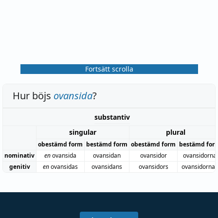
Fortsätt scrolla
Hur böjs
ovansida
?
substantiv
singular
plural
obestämd form
bestämd form
obestämd form
bestämd for
nominativ
en
ovansida
ovansidan
ovansidor
ovansidorna
genitiv
en
ovansidas
ovansidans
ovansidors
ovansidornas