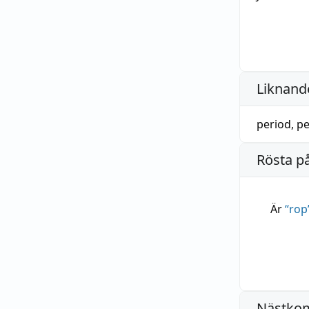
Liknande
period
,
pe
Rösta p
Är
“
rop
Nästko