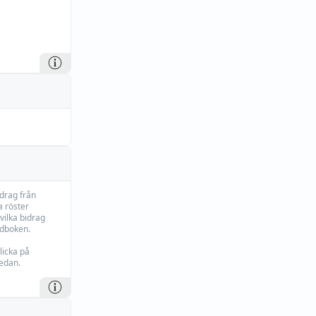
idrag från
 röster
vilka bidrag
rdboken.
licka på
edan.