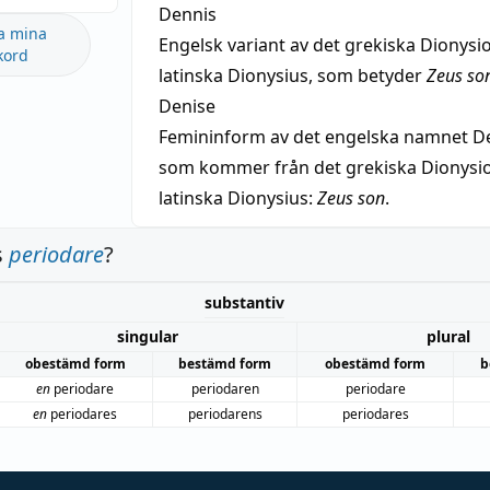
Dennis
a mina
Engelsk variant av det grekiska Dionysio
kord
latinska Dionysius, som betyder
Zeus so
Denise
Femininform av det engelska namnet De
som kommer från det grekiska Dionysios
latinska Dionysius:
Zeus son
.
s
periodare
?
substantiv
singular
plural
obestämd form
bestämd form
obestämd form
b
en
periodare
periodaren
periodare
en
periodares
periodarens
periodares