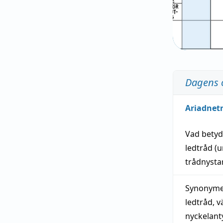
Dagens 
Ariadnet
Vad bety
ledtråd
(u
trådnystan
Synonymer
ledtråd
,
v
nyckelant