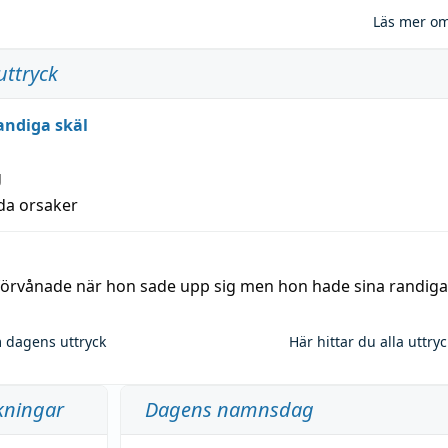
Läs mer o
uttryck
andiga skäl
g
lda orsaker
 förvånade när hon sade upp sig men hon hade sina randiga
 dagens uttryck
Här hittar du alla uttry
kningar
Dagens namnsdag