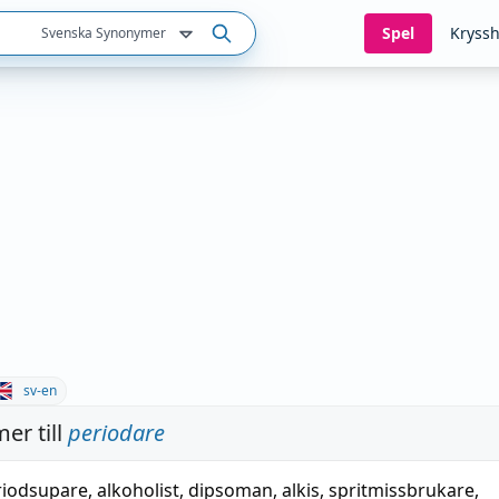
Spel
Kryssh
Svenska Synonymer
sv-en
er till
periodare
riodsupare
,
alkoholist
,
dipsoman
,
alkis
,
spritmissbrukare
,