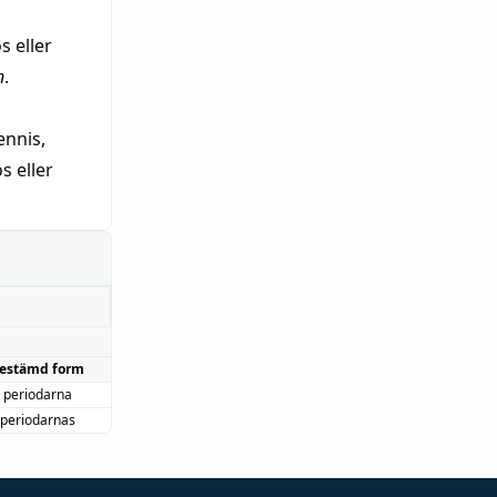
s eller
n
.
nnis,
 eller
estämd form
periodarna
periodarnas