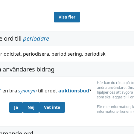
Visa fler
 ord till
periodare
riodicitet
,
periodisera
,
periodisering
,
periodisk
å användares bidrag
Här kan du rösta på b
andra användare. Dina
”
en bra
synonym
till ordet
auktionsbud
?
hjälper oss att avgöra 
som ska läggas till i o
För mer information, k
Ja
Nej
Vet inte
informations-ikonen n
mmande ord