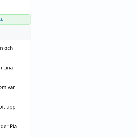
ck
an och
n Lina
om var
pit upp
äger Pia