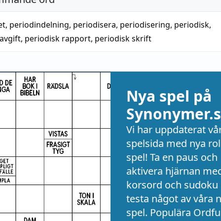
et
,
periodindelning
,
periodisera
,
periodisering
,
periodisk
,
avgift
,
periodisk rapport
,
periodisk skrift
Nya spel på
Synonymer.s
Vi har uppdaterat vå
spelsida med nya rol
spel! Ta en paus och
aktivera hjärnan me
korsord och sudoku 
testa något av våra 
spel. Populära Ordful