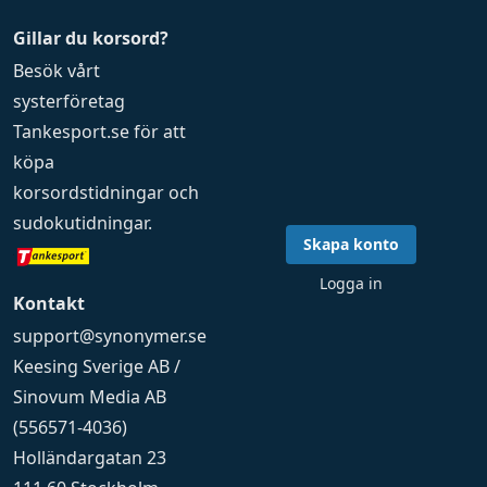
Gillar du korsord?
Besök vårt
systerföretag
Tankesport.se
för att
köpa
korsordstidningar
och
sudokutidningar
.
Skapa konto
Logga in
Kontakt
support@synonymer.se
Keesing Sverige AB /
Sinovum Media AB
(556571-4036)
Holländargatan 23