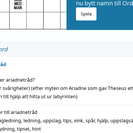
nu bytt namn till Ord
Spela
ord
råd
der
ariadnetråd
?
r svårigheter) (efter myten om Ariadne som gav Theseus et
 till
hjälp
att
hitta
ut ur labyrinten)
 till
ariadnetråd
ägledning
,
ledning
,
uppslag
,
tips
,
vink
,
spår
,
hjälp
,
uppslags
ydning,
tipset
,
hint