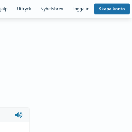
jälp
Uttryck
Nyhetsbrev
Logga in
Skapa konto