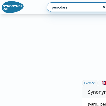
Exempel
Synonym
(vard.)
pe