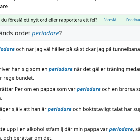
are
l du föreslå ett nytt ord eller rapportera ett fel?
Föreslå
Feedba
änds ordet
periodare
?
iodare
och när jag väl håller på så stickar jag på tunnelban
kriver han sig som en
periodare
när det gäller träning meda
r regelbundet.
rättar Per om en pappa som var
periodare
och en brorsa s
.
ger själv att han är
periodare
och boktstavligt talat har su
.
xte upp i en alkoholistfamilj där min pappa var
periodare
, s
, och berättar om det.