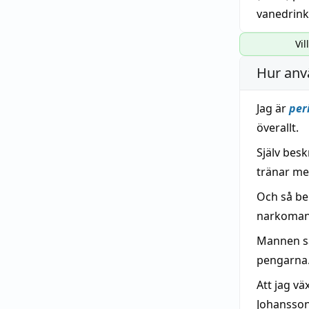
vanedrink
Vil
Hur anv
Jag är
per
överallt.
Själv bes
tränar me
Och så be
narkoman
Mannen sä
pengarna
Att jag vä
Johansson