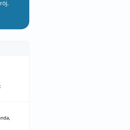
röj.
t
ända
,