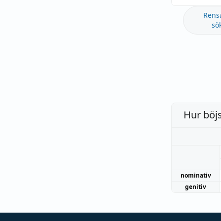
Rens
sö
Hur böj
nominativ
genitiv