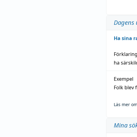
Dagens 
Ha sina r
Förklarin
ha särski
Exempel
Folk blev
Läs mer om
Mina sö