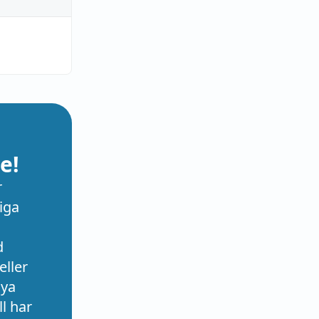
e!
r
iga
d
eller
nya
l har