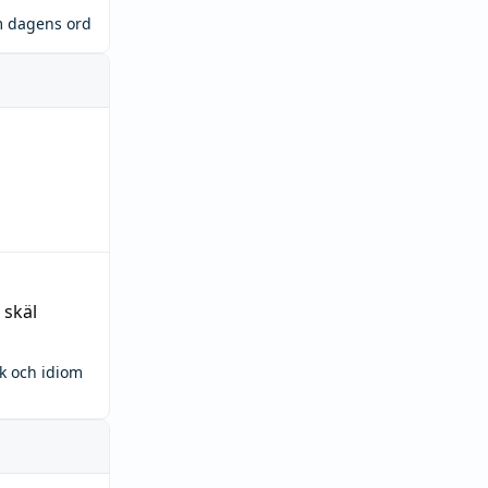
m dagens ord
 skäl
ck och idiom