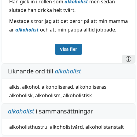
Han gick in i rollen som
alkoholist
men sedan
slutade han dricka helt tvärt.
Mestadels tror jag att det beror på att min mamma
är
alkoholist
och att min pappa alltid jobbade.
Visa fler
Liknande ord till
alkoholist
alkis
,
alkohol
,
alkoholiserad
,
alkoholiseras
,
alkoholisk
,
alkoholism
,
alkoholistisk
alkoholist
i sammansättningar
alkoholisthustru
,
alkoholistvård
,
alkoholistanstalt