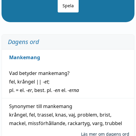
Spela
Dagens ord
Mankemang
Vad betyder
mankemang
?
fel
,
krångel
||
-et
;
pl. = el.
-er
, best. pl.
-en
el.
-erna
Synonymer till
mankemang
krångel
,
fel
,
trassel
,
knas
,
vaj
,
problem
,
brist
,
mackel
,
missförhållande
,
rackartyg
,
varg
,
trubbel
Läs mer om dagens ord