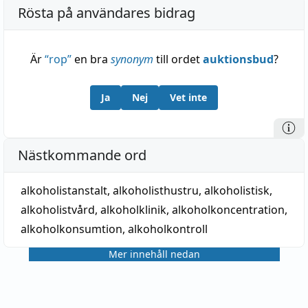
Rösta på användares bidrag
Är
“
rop
”
en bra
synonym
till ordet
auktionsbud
?
Ja
Nej
Vet inte
Nästkommande ord
alkoholistanstalt
,
alkoholisthustru
,
alkoholistisk
,
alkoholistvård
,
alkoholklinik
,
alkoholkoncentration
,
alkoholkonsumtion
,
alkoholkontroll
Mer innehåll nedan