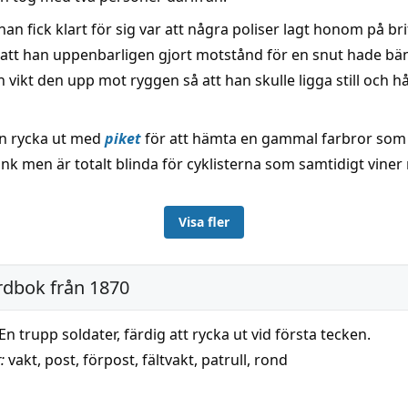
an fick klart för sig var att några poliser lagt honom på bri
att han uppenbarligen gjort motstånd för en snut hade bä
vikt den upp mot ryggen så att han skulle ligga still och hå
an rycka ut med
piket
för att hämta en gammal farbror som
nk men är totalt blinda för cyklisterna som samtidigt viner
Visa fler
rdbok från 1870
En trupp soldater, färdig att rycka ut vid första tecken.
:
vakt
,
post
,
förpost
,
fältvakt
,
patrull
,
rond