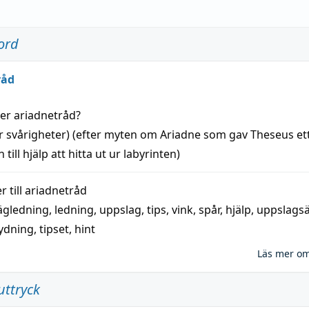
ord
råd
der
ariadnetråd
?
r svårigheter) (efter myten om Ariadne som gav Theseus et
 till
hjälp
att
hitta
ut ur labyrinten)
 till
ariadnetråd
ägledning
,
ledning
,
uppslag
,
tips
,
vink
,
spår
,
hjälp
,
uppslags
ydning,
tipset
,
hint
Läs mer o
uttryck