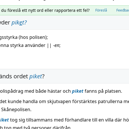
l du föreslå ett nytt ord eller rapportera ett fel?
Föreslå
Feedba
yder
pik
e
t
?
sstyrka (hos polisen);
enna
styrka
använder
||
-
en
;
änds ordet
piket
?
 polispådrag med både hästar och
piket
fanns på platsen.
det kunde handla om skjutvapen förstärktes patrullerna m
 Skånepolisen.
iket
tog sig tillsammans med förhandlare till en villa där h
h tog med två personer därifrån.