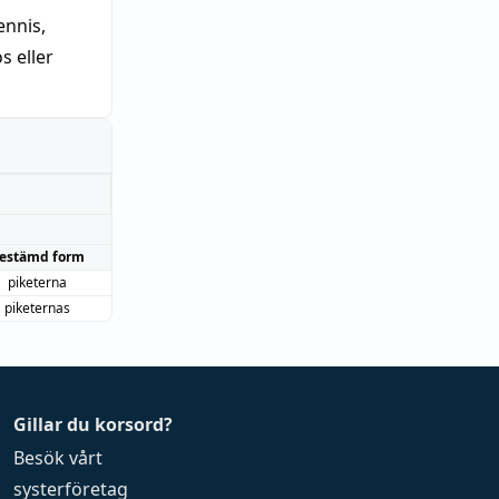
nnis,
 eller
estämd form
piketerna
piketernas
Gillar du korsord?
Besök vårt
systerföretag