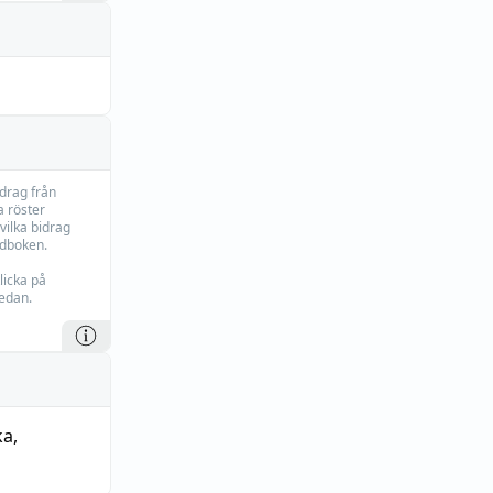
idrag från
 röster
vilka bidrag
rdboken.
licka på
edan.
ka
,