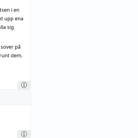
tsen i en
nt upp ena
lla sig
 sover på
 runt dem.