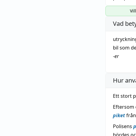
Vil
Vad bet
utryckning
bil
som d
-
er
Hur anv
Ett stort
Eftersom 
piket
från
Polisens
p
hördes oc