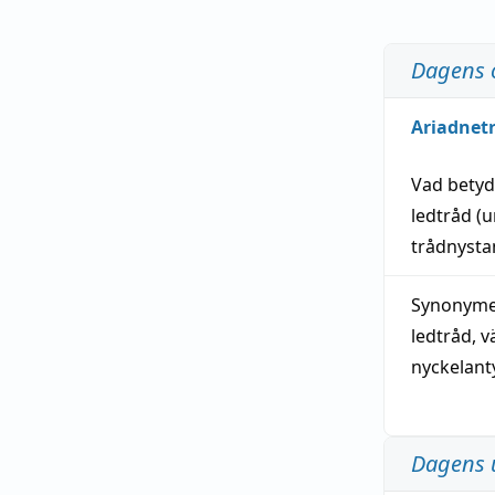
Dagens 
Ariadnet
Vad bety
ledtråd
(u
trådnystan
Synonymer
ledtråd
,
v
nyckelant
Dagens 