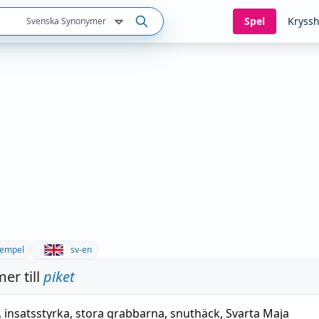
Spel
Kryssh
Svenska Synonymer
empel
sv-en
er till
piket
,
insatsstyrka
,
stora grabbarna
,
snuthäck
,
Svarta Maja