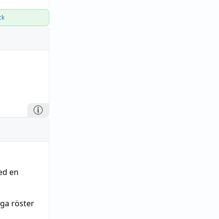
ck
ed en
öga röster