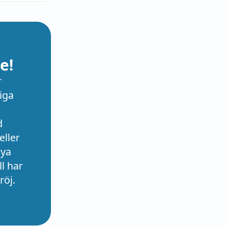
e!
r
iga
d
eller
nya
l har
röj.