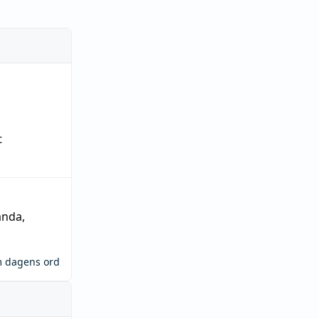
t
ända
,
m dagens ord