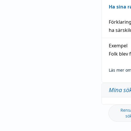
Ha sina r
Förklarin
ha särski
Exempel
Folk blev
Läs mer om
Mina sö
Rens
sö