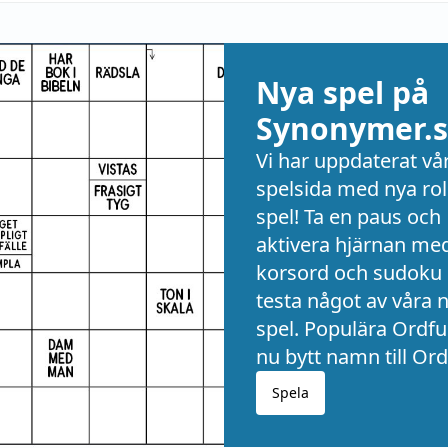
Nya spel på
Synonymer.s
Vi har uppdaterat vå
spelsida med nya rol
spel! Ta en paus och
aktivera hjärnan me
korsord och sudoku 
testa något av våra 
spel. Populära Ordful
nu bytt namn till Ord
Spela