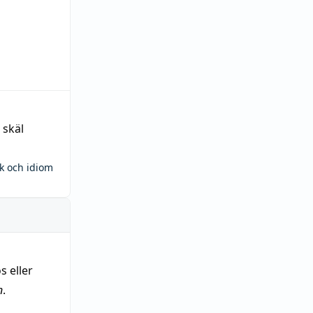
 skäl
ck och idiom
s eller
n
.