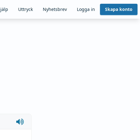
jälp
Uttryck
Nyhetsbrev
Logga in
Skapa konto