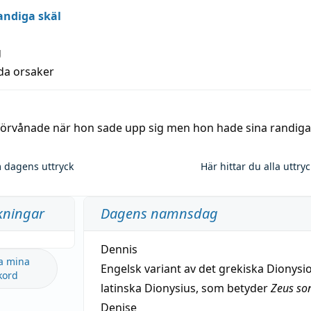
andiga skäl
g
lda orsaker
 förvånade när hon sade upp sig men hon hade sina randiga
 dagens uttryck
Här hittar du alla uttry
kningar
Dagens namnsdag
Dennis
a mina
Engelsk variant av det grekiska Dionysio
kord
latinska Dionysius, som betyder
Zeus so
Denise