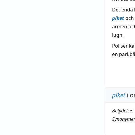
Det enda h
piket
och 
armen och 
lugn.
Poliser k
en parkbä
piket
i o
Betydelse:
Synonymer