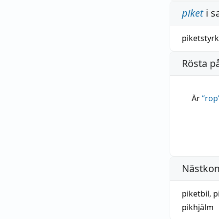
piket
i s
piketstyr
Rösta p
Är
“
rop
Nästko
piketbil
,
p
pikhjälm