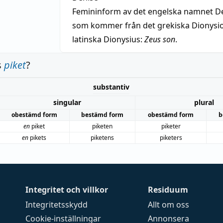
Femininform av det engelska namnet De
som kommer från det grekiska Dionysios
latinska Dionysius:
Zeus son
.
s
piket
?
substantiv
singular
plural
obestämd form
bestämd form
obestämd form
b
en
piket
piketen
piketer
en
pikets
piketens
piketers
Integritet och villkor
Residuum
Integritetsskydd
Allt om oss
Cookie-inställningar
Annonsera