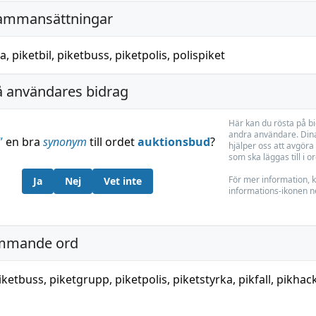
ammansättningar
ka
,
piketbil
,
piketbuss
,
piketpolis
,
polispiket
å användares bidrag
Här kan du rösta på b
andra användare. Dina
”
en bra
synonym
till ordet
auktionsbud
?
hjälper oss att avgöra 
som ska läggas till i o
För mer information, k
Ja
Nej
Vet inte
informations-ikonen n
mmande ord
iketbuss
,
piketgrupp
,
piketpolis
,
piketstyrka
,
pikfall
,
pikhac