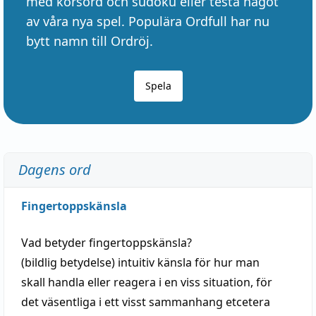
med korsord och sudoku eller testa något
av våra nya spel. Populära Ordfull har nu
bytt namn till Ordröj.
Spela
Dagens ord
Fingertoppskänsla
Vad betyder
fingertoppskänsla
?
(
bildlig
betydelse)
intuitiv
känsla
för hur man
skall
handla
eller
reagera
i en viss
situation
, för
det väsentliga i ett visst
sammanhang
etcetera