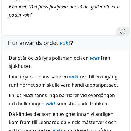
Exempel: "Det finns ficktjuvar här så det gäller att vara
på sin vakt"
Hur används ordet
vakt
?
Där står också fyra polismän och en
vakt
från
sjukhuset.
Inne i kyrkan hänvisade en
vakt
oss till en ingång
runt hörnet som skulle vara handikappanpassad.
Enligt Niazi fanns inga barriärer vid övergången
och heller ingen
vakt
som stoppade trafiken.
Då kändes det som en evighet innan vi äntligen
kom fram till Leonardo da Vincis mästerverk och
väl framme stod en
vakt
som skyndade på kön.