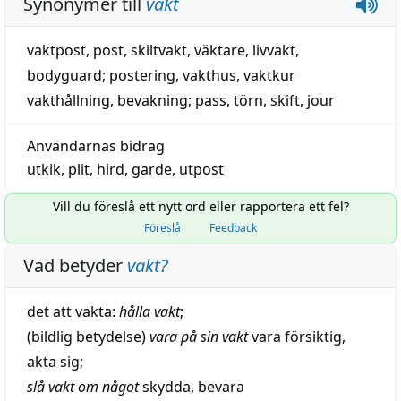
Synonymer till
vakt
vaktpost
,
post
,
skiltvakt
,
väktare
,
livvakt
,
bodyguard
;
postering
, vakthus,
vaktkur
vakthållning
,
bevakning
;
pass
,
törn
,
skift
,
jour
Användarnas bidrag
utkik
,
plit
,
hird
,
garde
,
utpost
Vill du föreslå ett nytt ord eller rapportera ett fel?
Föreslå
Feedback
Vad betyder
vakt
?
det att
vakta
:
hålla
vakt
;
(
bildlig
betydelse)
vara på sin vakt
vara
försiktig
,
akta
sig;
slå
vakt om något
skydda
,
bevara