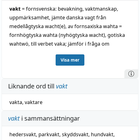
vakt
= fornsvenska: bevakning, vaktmanskap,
uppmärksamhet, jämte danska vagt från
medellågtyska wacht(e), av fornsaxiska wahta =
fornhögtyska wahta (nyhögtyska wacht), gotiska
wahtwö, till verbet vaka; jämför i fråga om
avledning gotiska uhtwö (se ött a). Från vgerm.
Visa mer
språk över franska (fornfranska waite) kommer
engelska wait, vakt, vartill verbet wait, vänta. ——
Som beteckning för 'väktare, person som håller
Liknande ord till
vakt
vakt' (även i danska o. ty.), snarast genom
förmedling av den kollekt, betydelse
vakta
,
vaktare
'vaktmanskap' (se t. ex. under börs o. fruntimmer),
från uttryck såsom 'sätta ut vakt' och dylikt, jämför
vakt
i sammansättningar
franska (un) garde, väktare och dylikt, till abstr. la
garde; alltså samma slags utveckling från abstr. till
hedersvakt
,
parkvakt
,
skyddsvakt
,
hundvakt
,