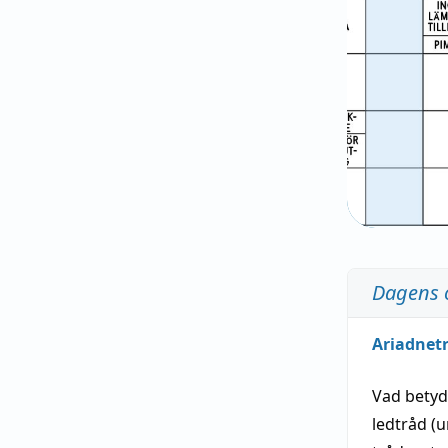
Dagens 
Ariadnet
Vad bety
ledtråd
(u