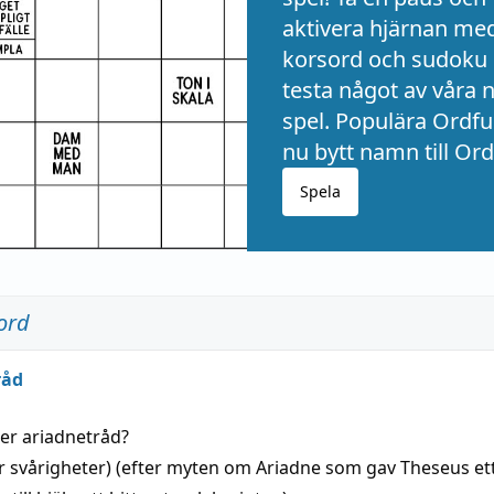
aktivera hjärnan me
korsord och sudoku 
testa något av våra 
spel. Populära Ordful
nu bytt namn till Ord
Spela
ord
råd
der
ariadnetråd
?
r svårigheter) (efter myten om Ariadne som gav Theseus et