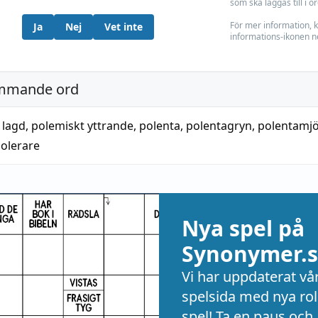
som ska läggas till i o
För mer information, k
Ja
Nej
Vet inte
informations-ikonen n
mmande ord
 lagd
,
polemiskt yttrande
,
polenta
,
polentagryn
,
polentamjö
olerare
Nya spel på
Synonymer.s
Vi har uppdaterat vå
spelsida med nya rol
spel! Ta en paus och