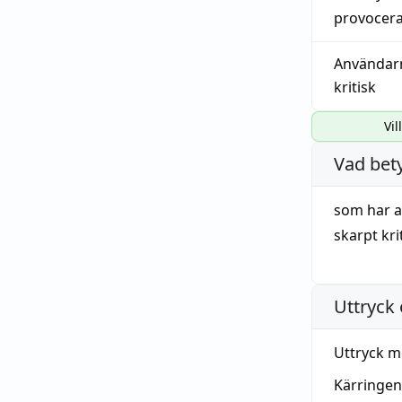
provocer
Användar
kritisk
Vil
Vad bet
som har 
skarpt
kri
Uttryck 
Uttryck m
Kärringe