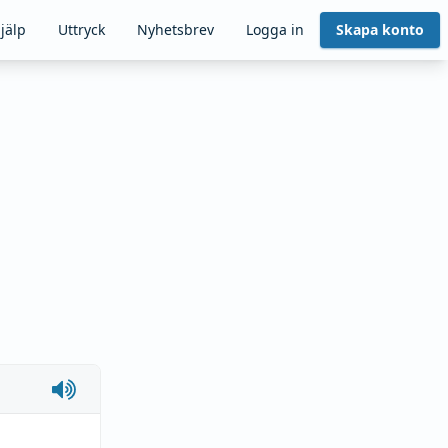
jälp
Uttryck
Nyhetsbrev
Logga in
Skapa konto