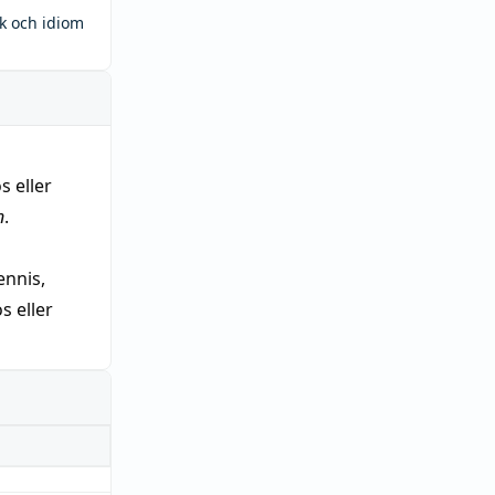
ck och idiom
s eller
n
.
nnis,
 eller