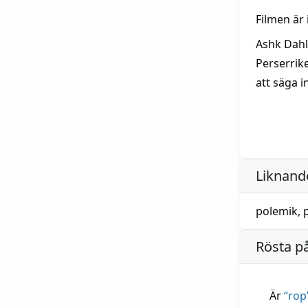
Filmen är 
Ashk Dahl
Perserrik
att säga i
Liknande
polemik
,
Rösta p
Är
“
rop