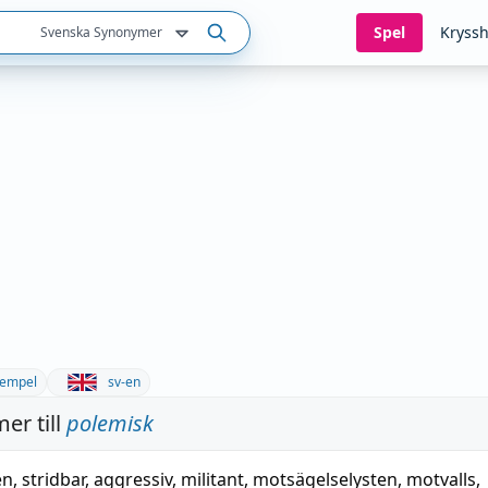
Spel
Kryssh
Svenska Synonymer
empel
sv-en
er till
polemisk
en
,
stridbar
,
aggressiv
,
militant
,
motsägelselysten
,
motvalls
,