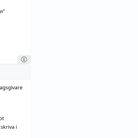
en"
ragsgivare
ot
skriva i