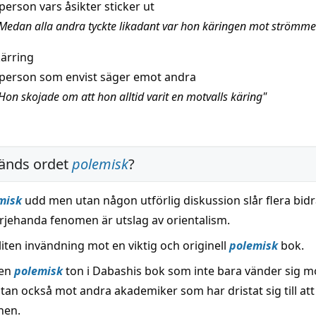
person vars åsikter sticker ut
Medan alla andra tyckte likadant var hon käringen mot strömm
kärring
person som envist säger emot andra
Hon skojade om att hon alltid varit en motvalls käring"
änds ordet
polemisk
?
misk
udd men utan någon utförlig diskussion slår flera bid
arjehanda fenomen är utslag av orientalism.
liten invändning mot en viktig och originell
polemisk
bok.
 en
polemisk
ton i Dabashis bok som inte bara vänder sig m
utan också mot andra akademiker som har dristat sig till att 
nen.