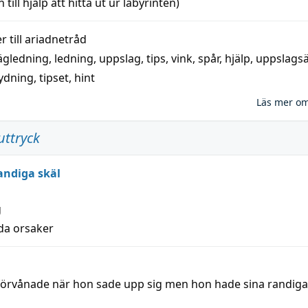
 till
hjälp
att
hitta
ut ur labyrinten)
 till
ariadnetråd
ägledning
,
ledning
,
uppslag
,
tips
,
vink
,
spår
,
hjälp
,
uppslags
ydning,
tipset
,
hint
Läs mer o
uttryck
andiga skäl
g
lda orsaker
 förvånade när hon sade upp sig men hon hade sina randiga