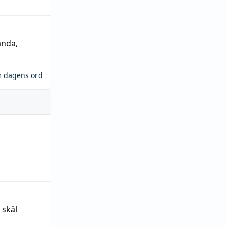
ända
,
m dagens ord
 skäl