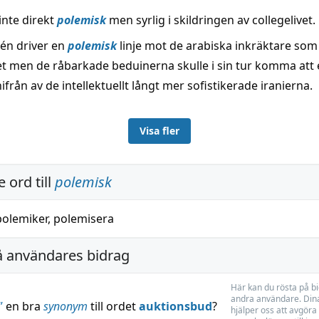
inte direkt
polemisk
men syrlig i skildringen av collegelivet.
én driver en
polemisk
linje mot de arabiska inkräktare som
et men de råbarkade beduinerna skulle i sin tur komma att 
nifrån av de intellektuellt långt mer sofistikerade iranierna.
Visa fler
 ord till
polemisk
polemiker
,
polemisera
å användares bidrag
Här kan du rösta på b
andra användare. Dina
”
en bra
synonym
till ordet
auktionsbud
?
hjälper oss att avgöra 