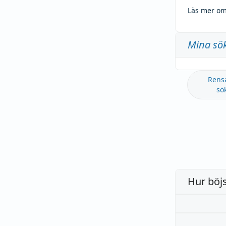
Läs mer om
Mina sö
Rens
sö
Hur böj