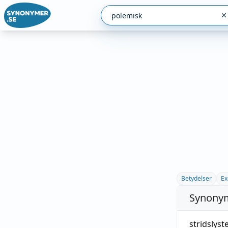
Betydelser
Ex
Synonym
stridslyst