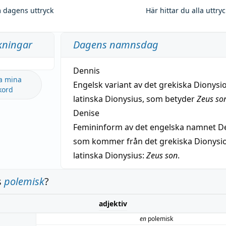
 dagens uttryck
Här hittar du alla uttry
kningar
Dagens namnsdag
Dennis
a mina
Engelsk variant av det grekiska Dionysio
kord
latinska Dionysius, som betyder
Zeus so
Denise
Femininform av det engelska namnet De
som kommer från det grekiska Dionysios
latinska Dionysius:
Zeus son
.
s
polemisk
?
adjektiv
en
polemisk