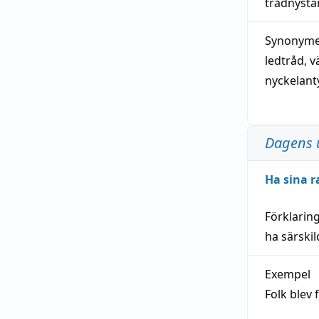
trådnystan
Synonymer
ledtråd
,
v
nyckelant
Dagens 
Ha sina r
Förklarin
ha särski
Exempel
Folk blev