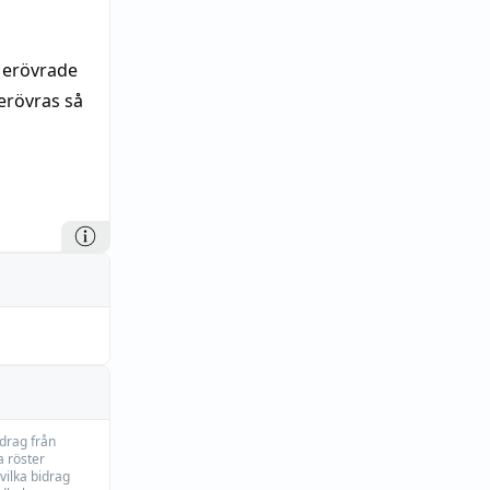
 erövrade
erövras så
idrag från
 röster
vilka bidrag