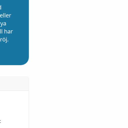
d
eller
nya
l har
röj.
t