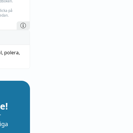
rdboken.
licka på
edan.
l
,
polera
,
e!
r
iga