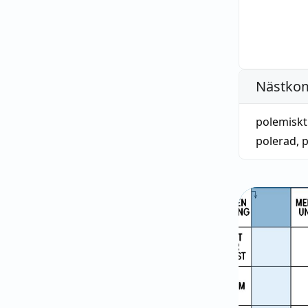
Nästko
polemiskt
polerad
,
p