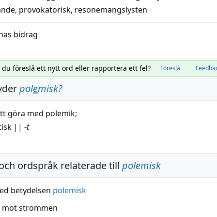
ande
,
provokatorisk
,
resonemangslysten
nas bidrag
l du föreslå ett nytt ord eller rapportera ett fel?
Föreslå
Feedba
yder
pol
e
misk
?
att göra med
polemik
;
tisk
||
-
t
och ordspråk relaterade till
polemisk
ed betydelsen
polemisk
n mot strömmen