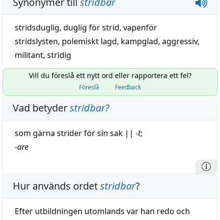
Synonymer till
stridbar
stridsduglig
,
duglig för strid
,
vapenför
stridslysten
,
polemiskt lagd
,
kampglad
,
aggressiv
,
militant
,
stridig
Vill du föreslå ett nytt ord eller rapportera ett fel?
Föreslå
Feedback
Vad betyder
stridbar
?
som gärna strider för sin
sak
||
-
t
;
-
are
Hur används ordet
stridbar
?
Efter utbildningen utomlands var han redo och