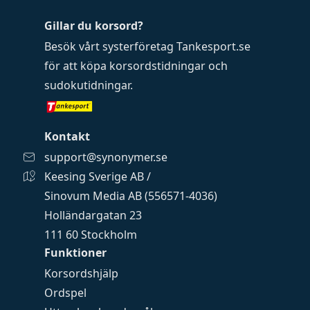
Gillar du korsord?
Besök vårt systerföretag
Tankesport.se
för att köpa
korsordstidningar
och
sudokutidningar
.
Kontakt
support@synonymer.se
Keesing Sverige AB /
Sinovum Media AB (556571-4036)
Holländargatan 23
111 60 Stockholm
Funktioner
Korsordshjälp
Ordspel