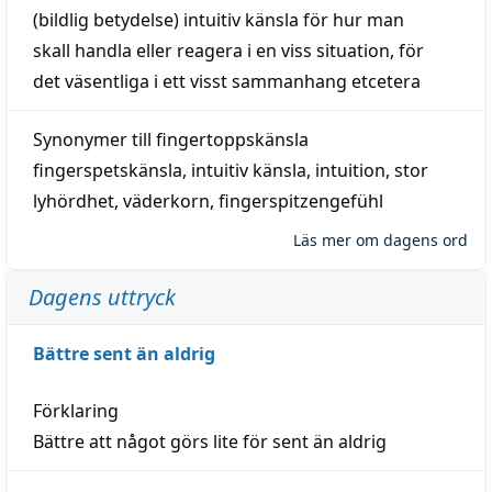
(
bildlig
betydelse)
intuitiv
känsla
för hur man
skall
handla
eller
reagera
i en viss
situation
, för
det väsentliga i ett visst
sammanhang
etcetera
Synonymer till
fingertoppskänsla
fingerspetskänsla
,
intuitiv känsla
,
intuition
,
stor
lyhördhet
,
väderkorn
,
fingerspitzengefühl
Läs mer om dagens ord
Dagens uttryck
Bättre sent än aldrig
Förklaring
Bättre att något görs lite för sent än aldrig