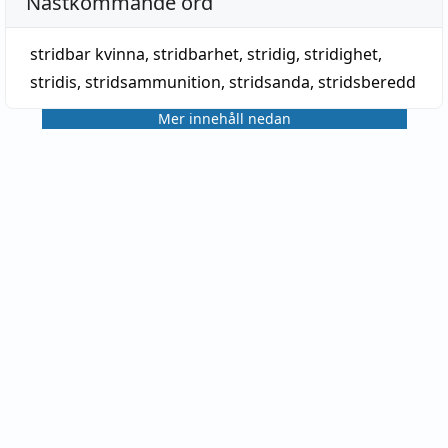
Nästkommande ord
stridbar kvinna
,
stridbarhet
,
stridig
,
stridighet
,
stridis
,
stridsammunition
,
stridsanda
,
stridsberedd
Mer innehåll nedan