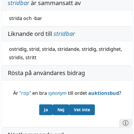
stridbar
är sammansatt av
strida
och
-bar
Liknande ord till
stridbar
ostridig
,
strid
,
strida
,
stridande
,
stridig
,
stridighet
,
stridis
,
stritt
Rösta på användares bidrag
Är
“
rop
”
en bra
synonym
till ordet
auktionsbud
?
Ja
Nej
Vet inte