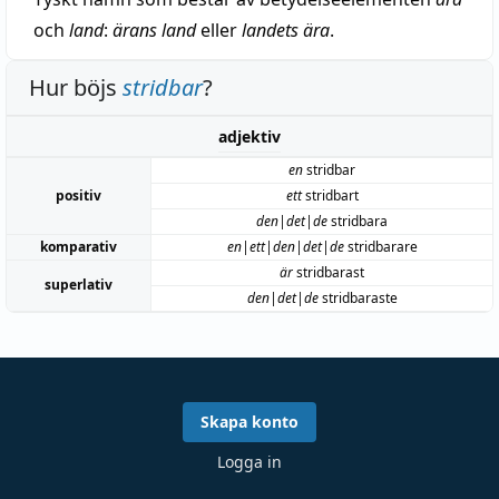
och
land
:
ärans land
eller
landets ära
.
Hur böjs
stridbar
?
adjektiv
en
stridbar
positiv
ett
stridbart
den|det|de
stridbara
komparativ
en|ett|den|det|de
stridbarare
är
stridbarast
superlativ
den|det|de
stridbaraste
Skapa konto
Logga in