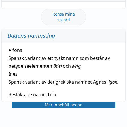
Rensa mina
sökord
Dagens namnsdag
Alfons
Spansk variant av ett tyskt namn som består av
betydelseelementen
ädel
och
ivrig
.
Inez
Spansk variant av det grekiska namnet Agnes:
kysk
.
Besläktade namn:
Lilja
Mer innehåll nedan