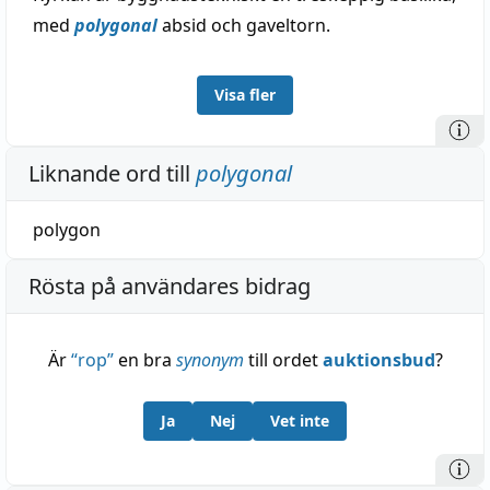
med
polygonal
absid och gaveltorn.
Visa fler
Liknande ord till
polygonal
polygon
Rösta på användares bidrag
Är
“
rop
”
en bra
synonym
till ordet
auktionsbud
?
Ja
Nej
Vet inte