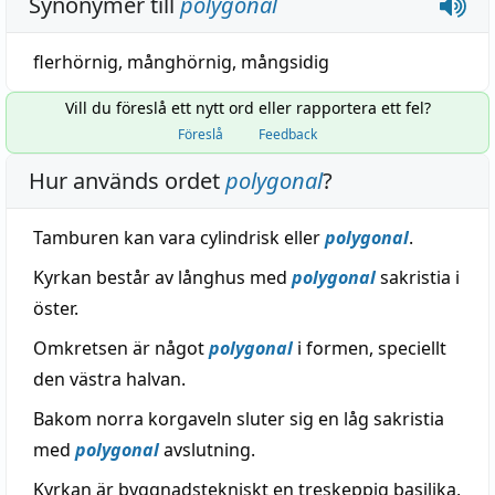
Synonymer till
polygonal
flerhörnig
,
månghörnig
,
mångsidig
Vill du föreslå ett nytt ord eller rapportera ett fel?
Föreslå
Feedback
Hur används ordet
polygonal
?
Tamburen kan vara cylindrisk eller
polygonal
.
Kyrkan består av långhus med
polygonal
sakristia i
öster.
Omkretsen är något
polygonal
i formen, speciellt
den västra halvan.
Bakom norra korgaveln sluter sig en låg sakristia
med
polygonal
avslutning.
Kyrkan är byggnadstekniskt en treskeppig basilika,