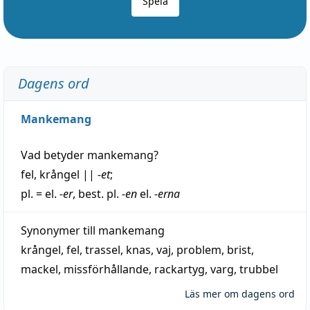
Spela
Dagens ord
Mankemang
Vad betyder
mankemang
?
fel
,
krångel
||
-et
;
pl. = el.
-er
, best. pl.
-en
el.
-erna
Synonymer till
mankemang
krångel
,
fel
,
trassel
,
knas
,
vaj
,
problem
,
brist
,
mackel
,
missförhållande
,
rackartyg
,
varg
,
trubbel
Läs mer om dagens ord