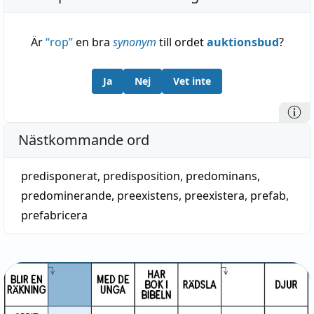
Är
“
rop
”
en bra
synonym
till ordet
auktionsbud
?
Ja
Nej
Vet inte
Nästkommande ord
predisponerat
,
predisposition
,
predominans
,
predominerande
,
preexistens
,
preexistera
,
prefab
,
prefabricera