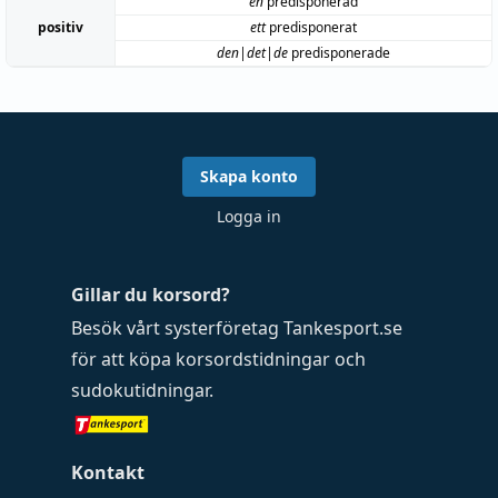
en
predisponerad
positiv
ett
predisponerat
den|det|de
predisponerade
Skapa konto
Logga in
Gillar du korsord?
Besök vårt systerföretag
Tankesport.se
för att köpa
korsordstidningar
och
sudokutidningar
.
Kontakt