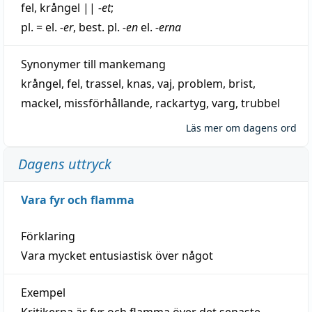
fel
,
krångel
||
-et
;
pl. = el.
-er
, best. pl.
-en
el.
-erna
Synonymer till
mankemang
krångel
,
fel
,
trassel
,
knas
,
vaj
,
problem
,
brist
,
mackel
,
missförhållande
,
rackartyg
,
varg
,
trubbel
Läs mer om dagens ord
Dagens uttryck
Vara fyr och flamma
Förklaring
Vara mycket entusiastisk över något
Exempel
Kritikerna är fyr och flamma över det senaste