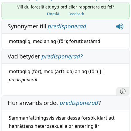
Vill du föreslå ett nytt ord eller rapportera ett fel?
Föreslå
Feedback
Synonymer till
predisponerad
mottaglig
,
med anlag
(
för
);
förutbestämd
Vad betyder
predispon
e
rad
?
mottaglig
(för), med (ärftliga)
anlag
(för)
||
predisponerat
Hur används ordet
predisponerad
?
Sammanfattningsvis visar dessa försök klart att
hanråttans heterosexuella orientering är