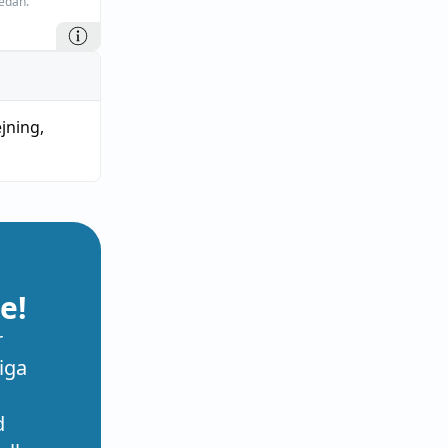
edan.
jning
,
e!
r
iga
d