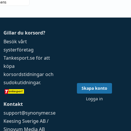
sens
Gillar du korsord?
Besök vårt
systerföretag
Tankesport.se
för att
köpa
korsordstidningar
och
sudokutidningar
.
Skapa konto
Logga in
Kontakt
support@synonymer.se
Keesing Sverige AB /
Sinovum Media AB