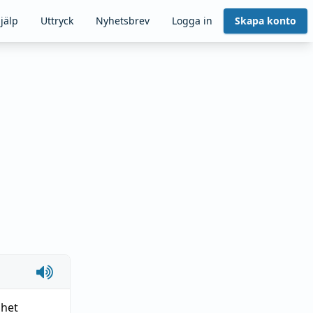
jälp
Uttryck
Nyhetsbrev
Logga in
Skapa konto
ghet