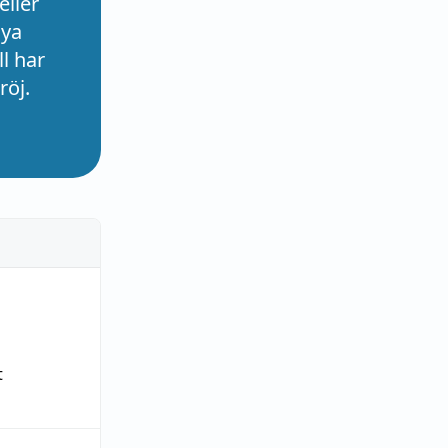
eller
nya
l har
röj.
t