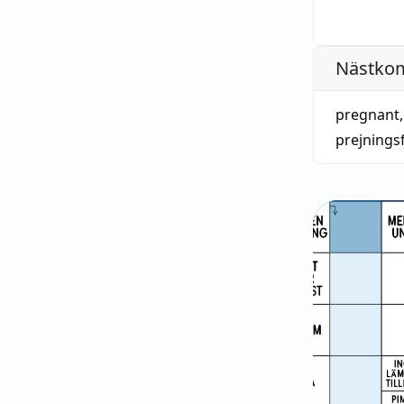
Nästko
pregnant
prejnings