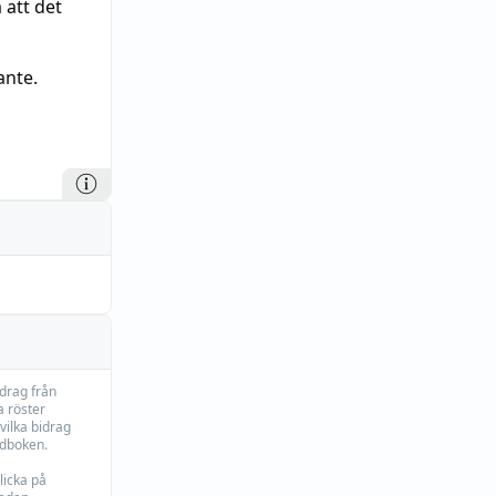
 att det
nte.
idrag från
 röster
vilka bidrag
rdboken.
licka på