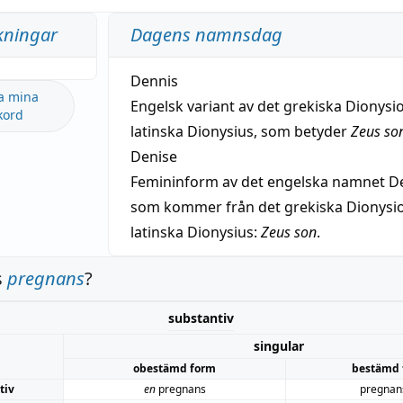
kningar
Dagens namnsdag
Dennis
a mina
Engelsk variant av det grekiska Dionysio
kord
latinska Dionysius, som betyder
Zeus so
Denise
Femininform av det engelska namnet De
som kommer från det grekiska Dionysios
latinska Dionysius:
Zeus son
.
s
pregnans
?
substantiv
singular
obestämd form
bestämd 
tiv
en
pregnans
pregnan