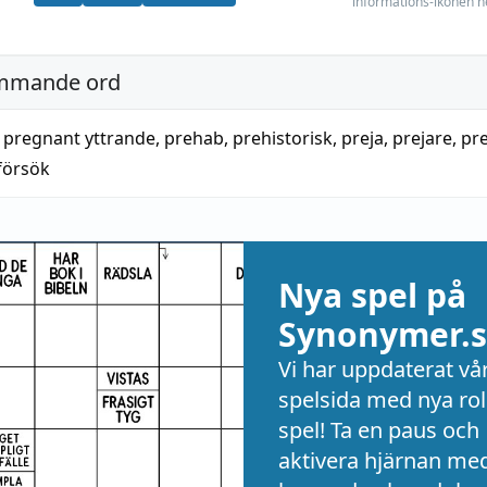
informations-ikonen n
mmande ord
,
pregnant yttrande
,
prehab
,
prehistorisk
,
preja
,
prejare
,
pre
försök
Nya spel på
Synonymer.s
Vi har uppdaterat vå
spelsida med nya rol
spel! Ta en paus och
aktivera hjärnan me