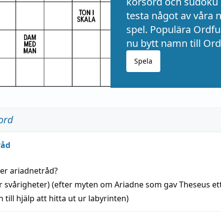
korsord och sudoku 
testa något av våra 
spel. Populära Ordful
nu bytt namn till Ord
Spela
ord
råd
der
ariadnetråd
?
r svårigheter) (efter myten om Ariadne som gav Theseus et
 till
hjälp
att
hitta
ut ur labyrinten)