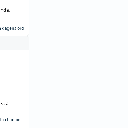
ända
,
m dagens ord
 skäl
ck och idiom