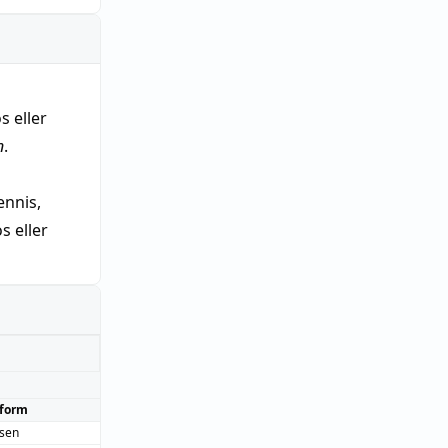
s eller
n
.
nnis,
 eller
form
sen