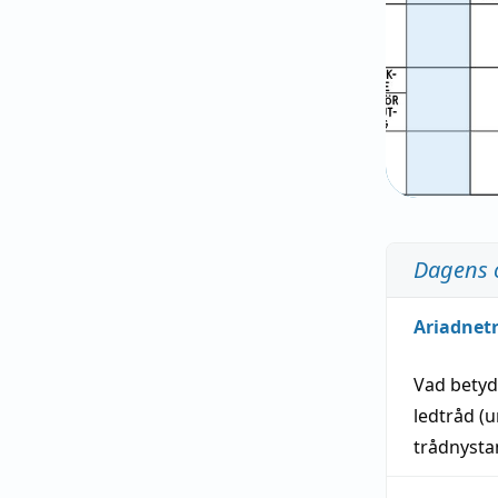
Dagens 
Ariadnet
Vad bety
ledtråd
(u
trådnystan