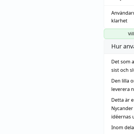
Användar
klarhet
Vil
Hur anv
Det som a
sist och 
Den lilla
leverera n
Detta är 
Nycande
idéernas u
Inom delar