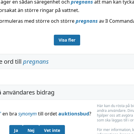
 äger en sådan säregenhet och
pregnans
att man kan tycka
rsakat än större ringar på vattnet.
ormuleras med större och större
pregnans
av Il Commanda
Visa fler
 ord till
pregnans
å användares bidrag
Här kan du rösta på b
andra användare. Dina
”
en bra
synonym
till ordet
auktionsbud
?
hjälper oss att avgöra 
som ska läggas till i o
För mer information, k
Ja
Nej
Vet inte