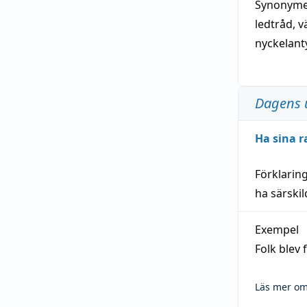
Synonymer
ledtråd
,
v
nyckelant
Dagens 
Ha sina r
Förklarin
ha särski
Exempel
Folk blev
Läs mer om