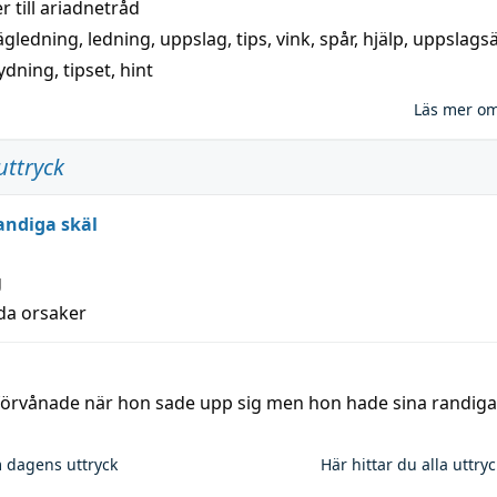
 till
ariadnetråd
ägledning
,
ledning
,
uppslag
,
tips
,
vink
,
spår
,
hjälp
,
uppslags
ydning,
tipset
,
hint
Läs mer o
uttryck
andiga skäl
g
lda orsaker
 förvånade när hon sade upp sig men hon hade sina randiga
 dagens uttryck
Här hittar du alla uttry