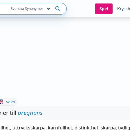
Spel
Kryssh
Svenska Synonymer
sv-en
er till
pregnans
llhet
,
uttrycksskärpa
,
kärnfullhet
,
distinkthet
,
skärpa
,
tydli