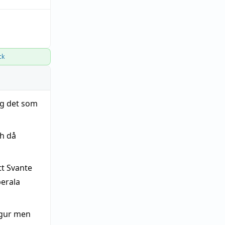
ck
ng det som
h då
tt Svante
berala
figur men