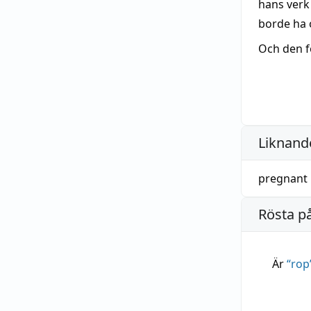
hans verk
borde ha o
Och den f
Liknande
pregnant
Rösta p
Är
“
rop