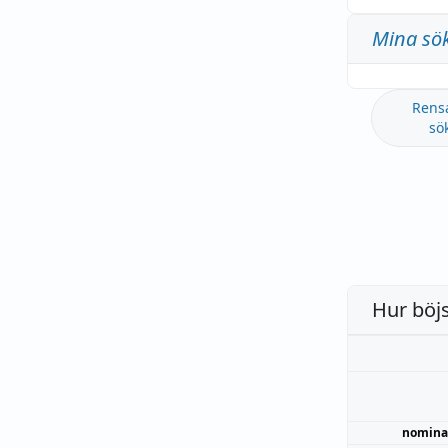
Mina sö
Rens
sö
Hur böj
nomina