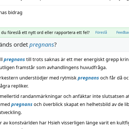
nas bidrag
l du föreslå ett nytt ord eller rapportera ett fel?
Föreslå
Feedba
änds ordet
pregnans
?
ll
pregnans
till trots saknas är ett mer energiskt grepp kri
slutligen framstår som avhandlingens huvudfråga.
 orkestern understödjer med rytmisk
pregnans
och får då oc
ågra repliker.
emellertid randanmärkningar och anfäktar inte slutsatsen a
r med
pregnans
och överblick skapat en helhetsbild av de li
tveckling.
 av konstvärlden har Hsieh visserligen länge varit en kult