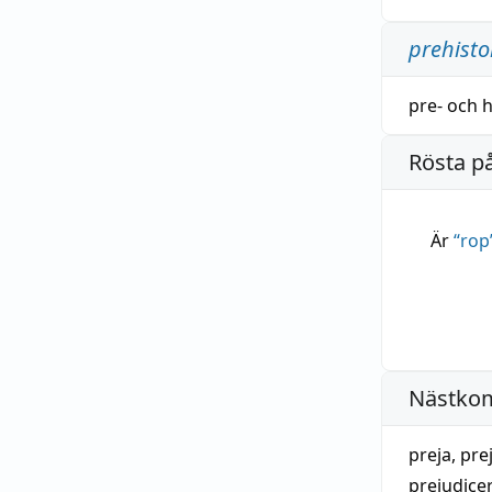
prehisto
pre-
och
h
Rösta p
Är
“
rop
Nästko
preja
,
pre
prejudice