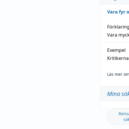
Vara fyr
Förklarin
Vara myck
Exempel
Kritikern
Läs mer om
Mina sö
Rens
sö