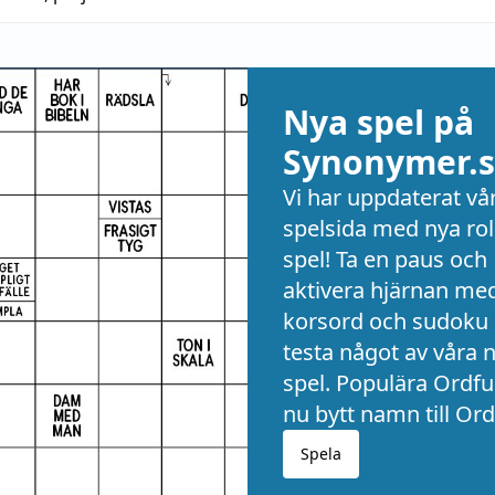
Nya spel på
Synonymer.s
Vi har uppdaterat vå
spelsida med nya rol
spel! Ta en paus och
aktivera hjärnan me
korsord och sudoku 
testa något av våra 
spel. Populära Ordful
nu bytt namn till Ord
Spela