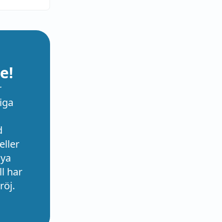
e!
r
iga
d
eller
nya
l har
röj.