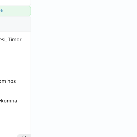
ck
esi, Timor
som hos
avkomna