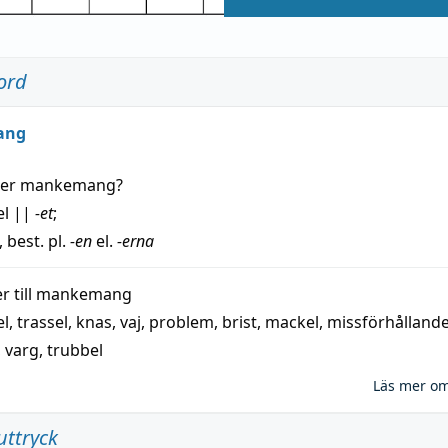
ord
ang
der
mankemang
?
el
||
-et
;
, best. pl.
-en
el.
-erna
 till
mankemang
el
,
trassel
,
knas
,
vaj
,
problem
,
brist
,
mackel
,
missförhålland
,
varg
,
trubbel
Läs mer o
uttryck