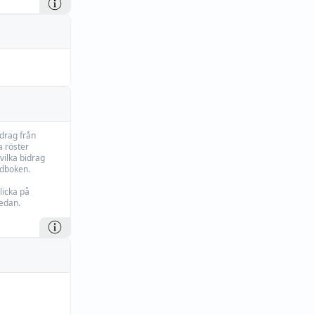
idrag från
 röster
vilka bidrag
rdboken.
licka på
edan.