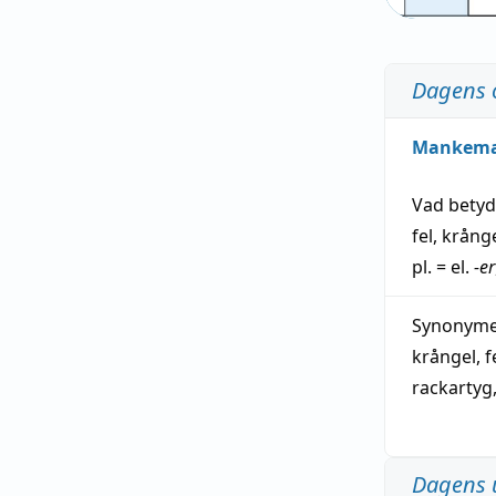
Dagens 
Mankem
Vad bety
fel
,
krång
pl. = el.
-er
Synonymer
krångel
,
f
rackartyg
Dagens 