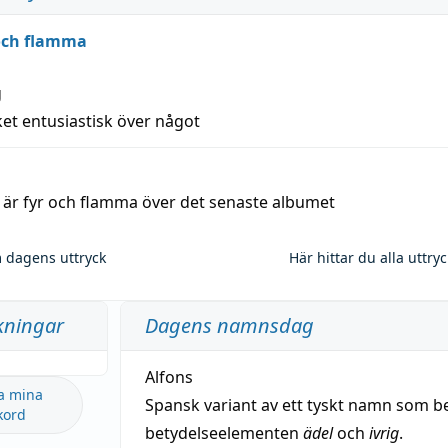
 och flamma
g
et entusiastisk över något
a är fyr och flamma över det senaste albumet
 dagens uttryck
Här hittar du alla uttry
kningar
Dagens namnsdag
Alfons
a mina
Spansk variant av ett tyskt namn som b
kord
betydelseelementen
ädel
och
ivrig
.