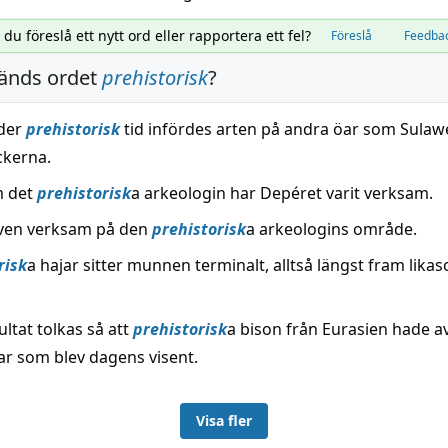
l du föreslå ett nytt ord eller rapportera ett fel?
Föreslå
Feedba
änds ordet
prehistorisk
?
der
prehistorisk
tid infördes arten på andra öar som Sulaw
ckerna.
m det
prehistorisk
a arkeologin har Depéret varit verksam.
ven verksam på den
prehistorisk
a arkeologins område.
risk
a hajar sitter munnen terminalt, alltså längst fram lika
ltat tolkas så att
prehistorisk
a bison från Eurasien hade 
r som blev dagens visent.
Visa fler