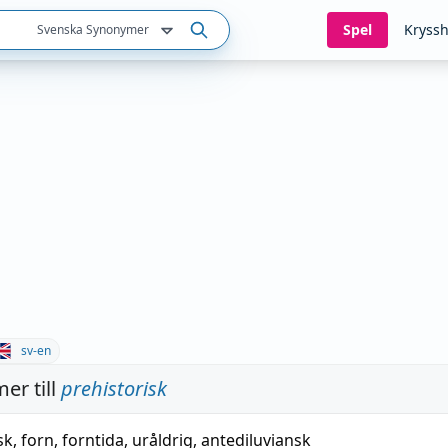
Spel
Kryssh
Svenska Synonymer
sv-en
er till
prehistorisk
sk
,
forn
,
forntida
,
uråldrig
,
antediluviansk