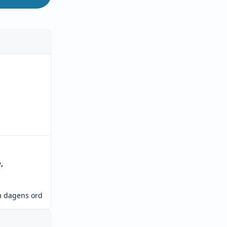
e
,
m dagens ord