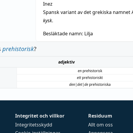
Inez
Spansk variant av det grekiska namnet 
kysk
.
Besläktade namn:
Lilja
s
prehistorisk
?
adjektiv
en
prehistorisk
ett
prehistoriskt
den|det|de
prehistoriska
Integritet och villkor
Residuum
Integritetsskydd
Allt om oss