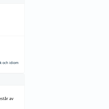
ck och idiom
estår av