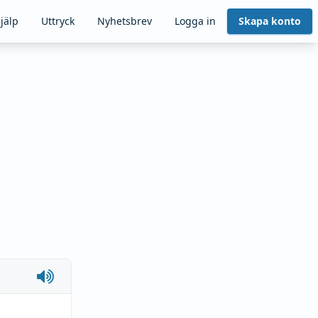
jälp
Uttryck
Nyhetsbrev
Logga in
Skapa konto