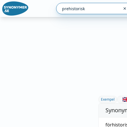
Exempel
Synonym
förhistori