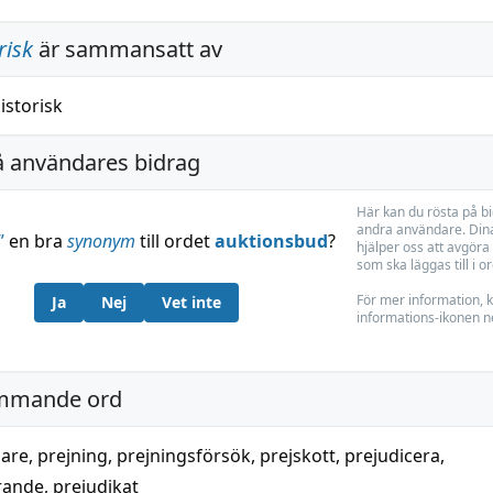
risk
är sammansatt av
istorisk
å användares bidrag
Här kan du rösta på b
andra användare. Dina
”
en bra
synonym
till ordet
auktionsbud
?
hjälper oss att avgöra 
som ska läggas till i o
För mer information, k
Ja
Nej
Vet inte
informations-ikonen n
mmande ord
jare
,
prejning
,
prejningsförsök
,
prejskott
,
prejudicera
,
rande
,
prejudikat