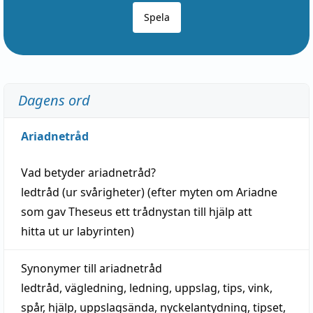
Spela
Dagens ord
Ariadnetråd
Vad betyder
ariadnetråd
?
ledtråd
(ur svårigheter) (efter myten om Ariadne
som gav Theseus ett trådnystan till
hjälp
att
hitta
ut ur labyrinten)
Synonymer till
ariadnetråd
ledtråd
,
vägledning
,
ledning
,
uppslag
,
tips
,
vink
,
spår
,
hjälp
,
uppslagsända
, nyckelantydning,
tipset
,