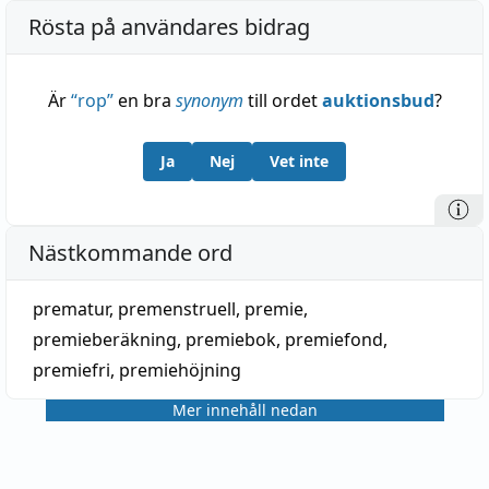
Rösta på användares bidrag
Är
“
rop
”
en bra
synonym
till ordet
auktionsbud
?
Ja
Nej
Vet inte
Nästkommande ord
prematur
,
premenstruell
,
premie
,
premieberäkning
,
premiebok
,
premiefond
,
premiefri
,
premiehöjning
Mer innehåll nedan