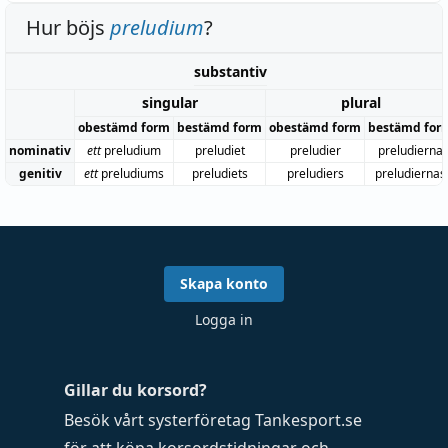
Hur böjs
preludium
?
substantiv
singular
plural
obestämd form
bestämd form
obestämd form
bestämd for
nominativ
ett
preludium
preludiet
preludier
preludierna
genitiv
ett
preludiums
preludiets
preludiers
preludiernas
Skapa konto
Logga in
Gillar du korsord?
Besök vårt systerföretag
Tankesport.se