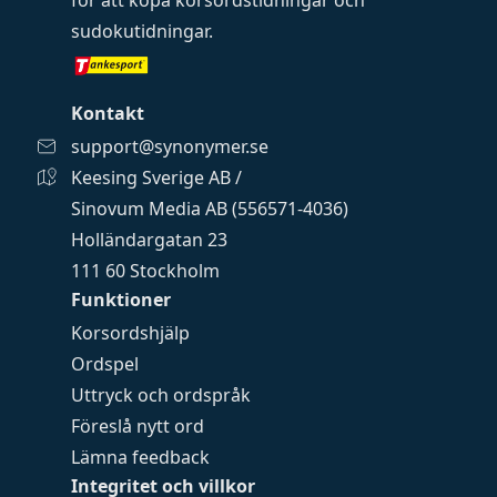
för att köpa
korsordstidningar
och
sudokutidningar
.
Kontakt
support@synonymer.se
Keesing Sverige AB /
Sinovum Media AB (556571-4036)
Holländargatan 23
111 60 Stockholm
Funktioner
Korsordshjälp
Ordspel
Uttryck och ordspråk
Föreslå nytt ord
Lämna feedback
Integritet och villkor