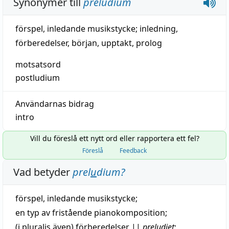
Synonymer till
preludium
förspel
,
inledande musikstycke
;
inledning
,
förberedelser
,
början
,
upptakt
,
prolog
motsatsord
postludium
Användarnas bidrag
intro
Vill du föreslå ett nytt ord eller rapportera ett fel?
Föreslå
Feedback
Vad betyder
prel
u
dium
?
förspel
,
inledande
musikstycke
;
en
typ
av
fristående
pianokomposition;
(i
pluralis
även) förberedelser
||
preludiet
;