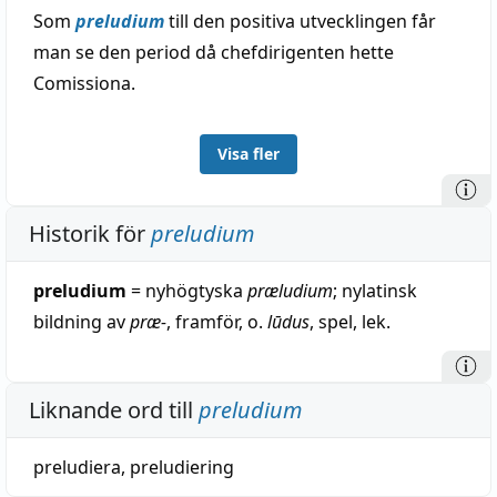
Som
preludium
till den positiva utvecklingen får
man se den period då chefdirigenten hette
Comissiona.
Visa fler
Historik för
preludium
preludium
= nyhögtyska
præludium
; nylatinsk
bildning av
præ-
, framför, o.
lūdus
, spel, lek.
Liknande ord till
preludium
preludiera
,
preludiering