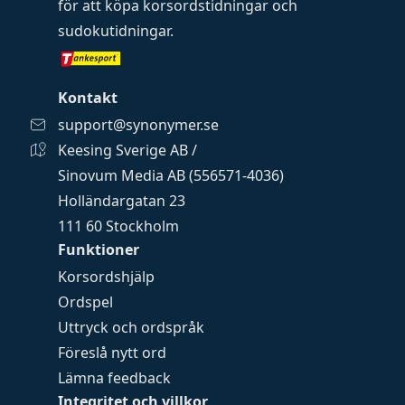
för att köpa
korsordstidningar
och
sudokutidningar
.
Kontakt
support@synonymer.se
Keesing Sverige AB /
Sinovum Media AB (556571-4036)
Holländargatan 23
111 60 Stockholm
Funktioner
Korsordshjälp
Ordspel
Uttryck och ordspråk
Föreslå nytt ord
Lämna feedback
Integritet och villkor