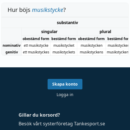
Hur böjs
musikstycke
?
substantiv
singular
plural
obestämd form
bestämd form
obestämd form
bestämd for
nominativ
ett
musikstycke
musikstycket
musikstycken
musikstycken
genitiv
ett
musikstyckes
musikstyckets
musikstyckens
musikstycken
Skapa konto
Logga in
Gillar du korsord?
Besök vårt systerföretag
Tankesport.se