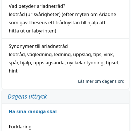
Vad betyder
ariadnetråd
?
ledtråd
(ur svårigheter) (efter myten om Ariadne
som gav Theseus ett trådnystan till
hjälp
att
hitta
ut ur labyrinten)
Synonymer till
ariadnetråd
ledtråd
,
vägledning
,
ledning
,
uppslag
,
tips
,
vink
,
spår
,
hjälp
,
uppslagsända
, nyckelantydning,
tipset
,
hint
Läs mer om dagens ord
Dagens uttryck
Ha sina randiga skäl
Förklaring