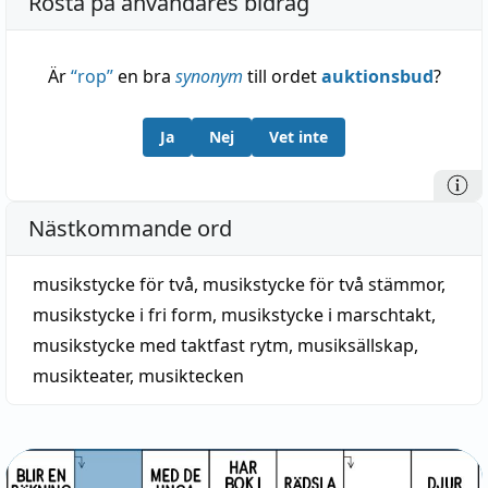
Rösta på användares bidrag
Är
“
rop
”
en bra
synonym
till ordet
auktionsbud
?
Ja
Nej
Vet inte
Nästkommande ord
musikstycke för två
,
musikstycke för två stämmor
,
musikstycke i fri form
,
musikstycke i marschtakt
,
musikstycke med taktfast rytm
,
musiksällskap
,
musikteater
,
musiktecken