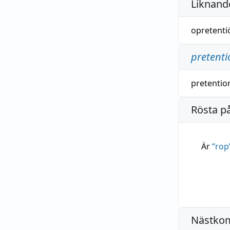
Liknande
opretenti
pretenti
pretentio
Rösta p
Är
“
rop
Nästko