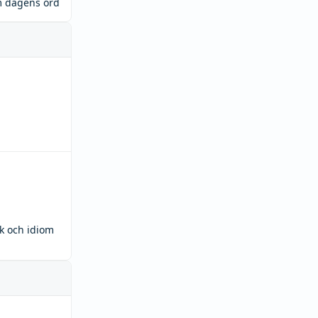
m dagens ord
ck och idiom