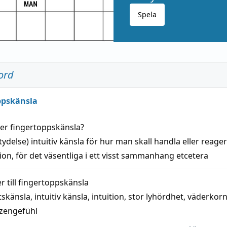
Spela
ord
ppskänsla
der
fingertoppskänsla
?
tydelse)
intuitiv
känsla
för hur man skall
handla
eller
reage
tion
, för det väsentliga i ett visst
sammanhang
etcetera
 till
fingertoppskänsla
tskänsla
,
intuitiv känsla
,
intuition
,
stor lyhördhet
,
väderkor
tzengefühl