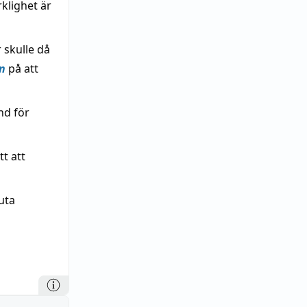
rklighet är
 skulle då
n
på att
nd för
tt att
uta