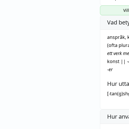
Vil
Vad bet
anspråk
,
(ofta plur
ett
verk
med
konst
||
-
-
er
Hur utt
[-tan(g)sh
Hur anv