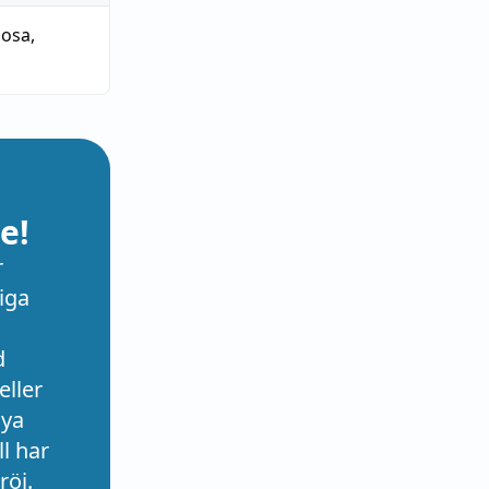
iosa
,
e!
r
iga
d
eller
nya
l har
röj.