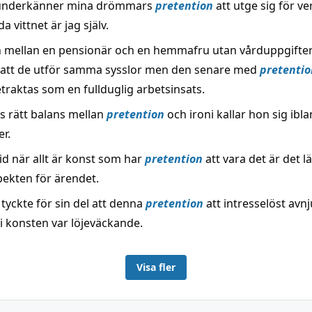
underkänner mina drömmars
pretention
att utge sig för ve
a vittnet är jag själv.
n mellan en pensionär och en hemmafru utan vårduppgifter
 att de utför samma sysslor men den senare med
pretentio
traktas som en fullduglig arbetsinsats.
s rätt balans mellan
pretention
och ironi kallar hon sig ibla
r.
id när allt är konst som har
pretention
att vara det är det lä
pekten för ärendet.
tyckte för sin del att denna
pretention
att intresselöst avnj
i konsten var löjeväckande.
Visa fler