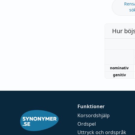
Rens
sö
Hur böj
nominativ
genitiv
Funktioner
Korsordshjälp
Ordspel
Uttryck och ordspråk