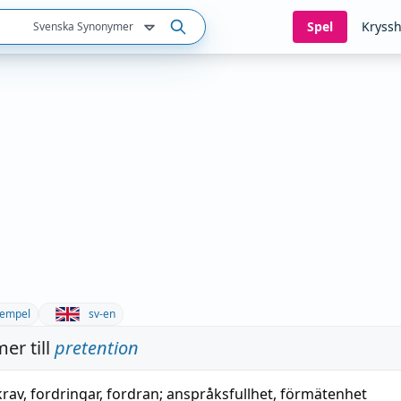
Spel
Kryssh
Svenska Synonymer
empel
sv-en
er till
pretention
krav
,
fordringar
,
fordran
;
anspråksfullhet
,
förmätenhet