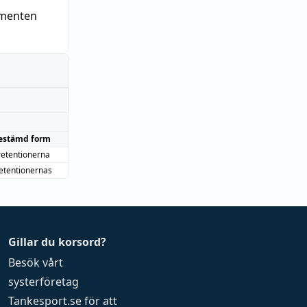
ementen
estämd form
retentionerna
etentionernas
Gillar du korsord?
Besök vårt
systerföretag
Tankesport.se
för att