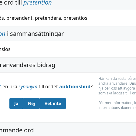
 ord till
pretention
ös
,
pretendent
,
pretendera
,
pretentiös
on
i sammansättningar
nslös
å användares bidrag
Här kan du rösta på b
andra användare. Dina
”
en bra
synonym
till ordet
auktionsbud
?
hjälper oss att avgöra 
som ska läggas till i o
För mer information, k
Ja
Nej
Vet inte
informations-ikonen n
mmande ord