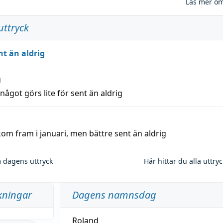
Läs mer o
uttryck
nt än aldrig
g
 något görs lite för sent än aldrig
kom fram i januari, men bättre sent än aldrig
 dagens uttryck
Här hittar du alla uttry
kningar
Dagens namnsdag
Roland