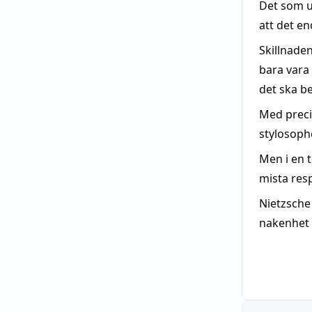
Det som 
att det end
Skillnade
bara vara
det ska be
Med preci
stylosophe
Men i en t
mista res
Nietzsche 
nakenhet 