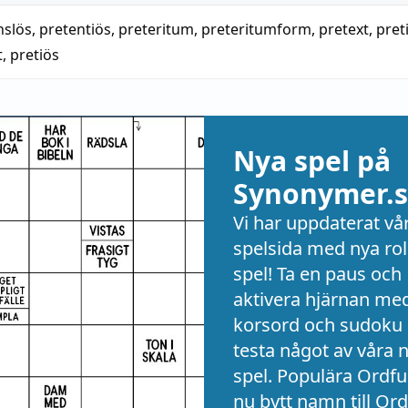
nslös
,
pretentiös
,
preteritum
,
preteritumform
,
pretext
,
pret
t
,
pretiös
Nya spel på
Synonymer.s
Vi har uppdaterat vå
spelsida med nya rol
spel! Ta en paus och
aktivera hjärnan me
korsord och sudoku 
testa något av våra 
spel. Populära Ordful
nu bytt namn till Ord