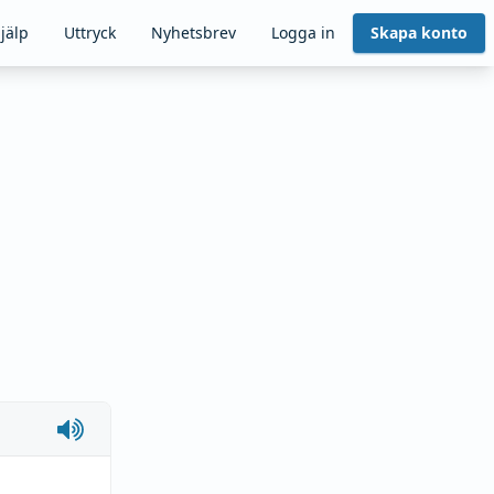
jälp
Uttryck
Nyhetsbrev
Logga in
Skapa konto