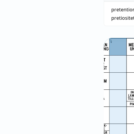
pretentio
pretiosite