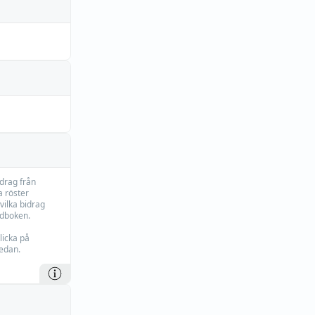
idrag från
 röster
vilka bidrag
rdboken.
licka på
edan.