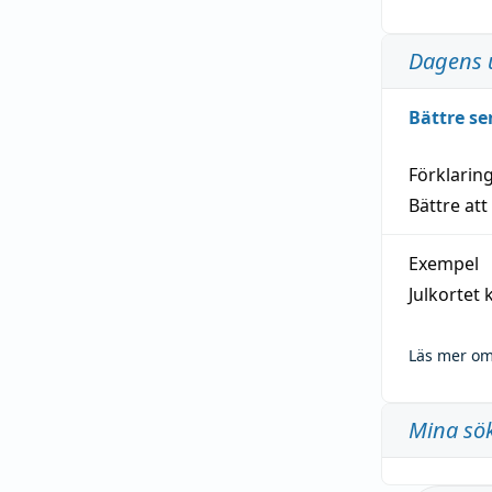
Dagens 
Bättre se
Förklarin
Bättre att
Exempel
Julkortet 
Läs mer om
Mina sö