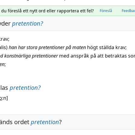
l du föreslå ett nytt ord eller rapportera ett fel?
Föreslå
Feedba
yder
pretention
?
krav
;
alis)
han har stora pretentioner på maten
högt
ställda
krav
;
 konstnärliga pretentioner
med
anspråk
på att
betraktas
so
en
;
alas
pretention
?
o
:n]
änds ordet
pretention
?