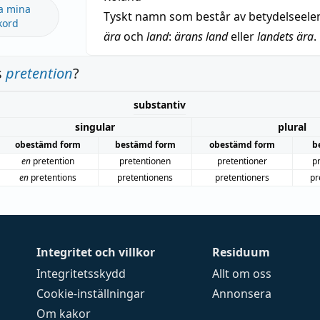
a mina
Tyskt namn som består av betydelseel
kord
ära
och
land
:
ärans land
eller
landets ära
.
s
pretention
?
substantiv
singular
plural
obestämd form
bestämd form
obestämd form
b
en
pretention
pretentionen
pretentioner
p
en
pretentions
pretentionens
pretentioners
pr
Integritet och villkor
Residuum
Integritetsskydd
Allt om oss
Cookie-inställningar
Annonsera
Om kakor