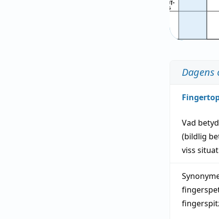
Dagens 
Fingerto
Vad bety
(
bildlig
be
viss
situa
Synonymer
fingerspe
fingerspi