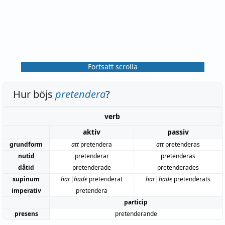
Fortsätt scrolla
Hur böjs
pretendera
?
verb
aktiv
passiv
grundform
att
pretendera
att
pretenderas
nutid
pretenderar
pretenderas
dåtid
pretenderade
pretenderades
supinum
har|hade
pretenderat
har|hade
pretenderats
imperativ
pretendera
particip
presens
pretenderande