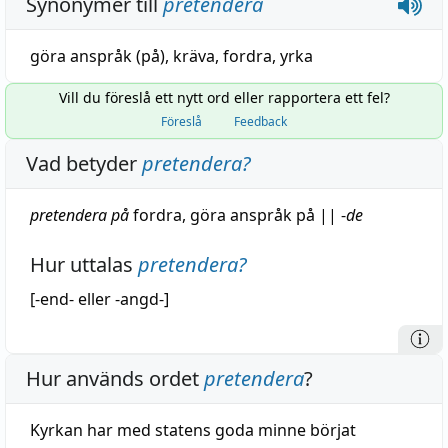
Synonymer till
pretendera
göra anspråk
(
på
),
kräva
,
fordra
,
yrka
Vill du föreslå ett nytt ord eller rapportera ett fel?
Föreslå
Feedback
Vad betyder
pretendera
?
pretendera på
fordra
, göra
anspråk
på
||
-
de
Hur uttalas
pretendera
?
[-end- eller -angd-]
Hur används ordet
pretendera
?
Kyrkan har med statens goda minne börjat