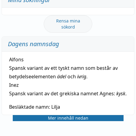
Rensa mina
sökord
Dagens namnsdag
Alfons
Spansk variant av ett tyskt namn som består av
betydelseelementen
ädel
och
ivrig
.
Inez
Spansk variant av det grekiska namnet Agnes:
kysk
.
Besläktade namn:
Lilja
Mer innehåll nedan