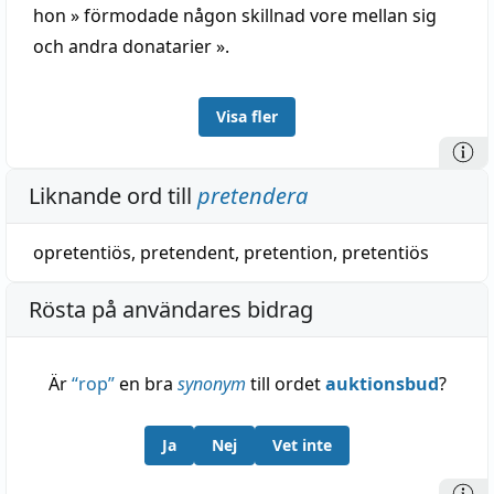
hon » förmodade någon skillnad vore mellan sig
och andra donatarier ».
Visa fler
Liknande ord till
pretendera
opretentiös
,
pretendent
,
pretention
,
pretentiös
Rösta på användares bidrag
Är
“
rop
”
en bra
synonym
till ordet
auktionsbud
?
Ja
Nej
Vet inte