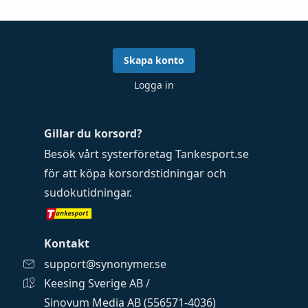
Skapa konto
Logga in
Gillar du korsord?
Besök vårt systerföretag
Tankesport.se
för att köpa
korsordstidningar
och
sudokutidningar
.
Kontakt
support@synonymer.se
Keesing Sverige AB /
Sinovum Media AB (556571-4036)