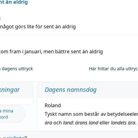
nt än aldrig
g
 något görs lite för sent än aldrig
kom fram i januari, men bättre sent än aldrig
 dagens uttryck
Här hittar du alla uttry
kningar
Dagens namnsdag
Roland
a mina
Tyskt namn som består av betydelseel
kord
ära
och
land
:
ärans land
eller
landets ära
.