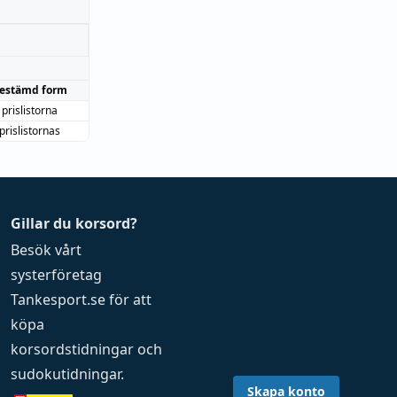
estämd form
prislistorna
prislistornas
Gillar du korsord?
Besök vårt
systerföretag
Tankesport.se
för att
köpa
korsordstidningar
och
sudokutidningar
.
Skapa konto