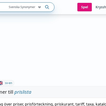
Spel
Kryssh
Svenska Synonymer
sv-en
er till
prislista
g över priser
,
prisförteckning
,
priskurant
,
tariff
,
taxa
,
katal