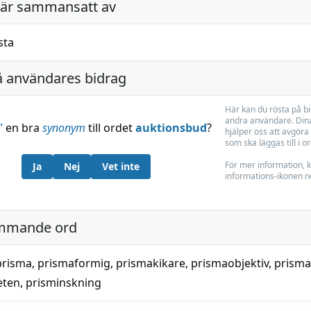
är sammansatt av
ista
å användares bidrag
Här kan du rösta på b
andra användare. Dina
”
en bra
synonym
till ordet
auktionsbud
?
hjälper oss att avgöra 
som ska läggas till i o
För mer information, k
Ja
Nej
Vet inte
informations-ikonen n
mmande ord
prisma
,
prismaformig
,
prismakikare
,
prismaobjektiv
,
prisma
eten
,
prisminskning