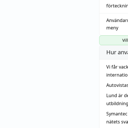
förteckni
Användar
meny
Vil
Hur anv
Vi får va
internatio
Autovista
Lund är d
utbildnin
Symantec
nätets sv