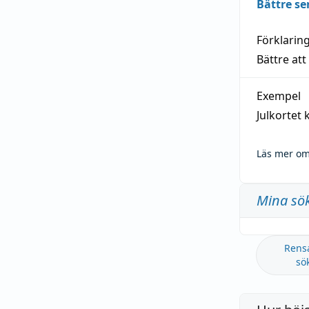
Bättre se
Förklarin
Bättre att
Exempel
Julkortet 
Läs mer om
Mina sö
Rens
sö