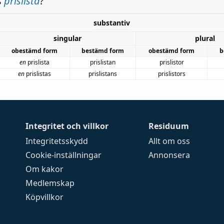
s
prislista
?
substantiv
singular
plural
obestämd form
bestämd form
obestämd form
b
en
prislista
prislistan
prislistor
en
prislistas
prislistans
prislistors
Integritet och villkor
Residuum
Integritetsskydd
Allt om oss
Cookie-inställningar
Annonsera
Om kakor
Medlemskap
Köpvillkor