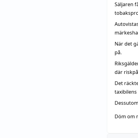
Säljaren 
tobaksprod
Autovista
märkeshan
När det g
på.
Riksgälde
där riskpå
Det räckte
taxibilens
Dessutom 
Döm om mi