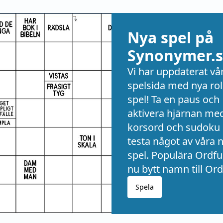
Nya spel på
Synonymer.s
Vi har uppdaterat vå
spelsida med nya rol
spel! Ta en paus och
aktivera hjärnan me
korsord och sudoku 
testa något av våra 
spel. Populära Ordful
nu bytt namn till Ord
Spela