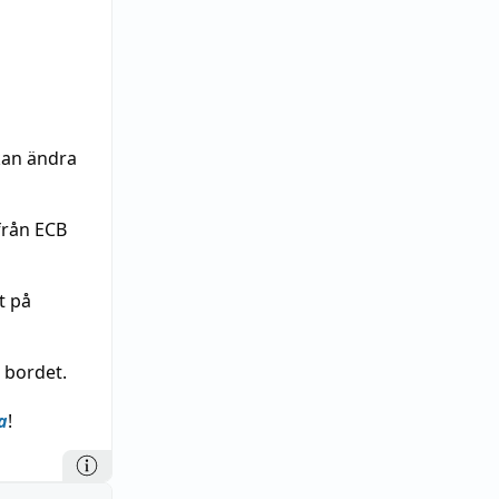
kan ändra
rån ECB
t på
 bordet.
a
!