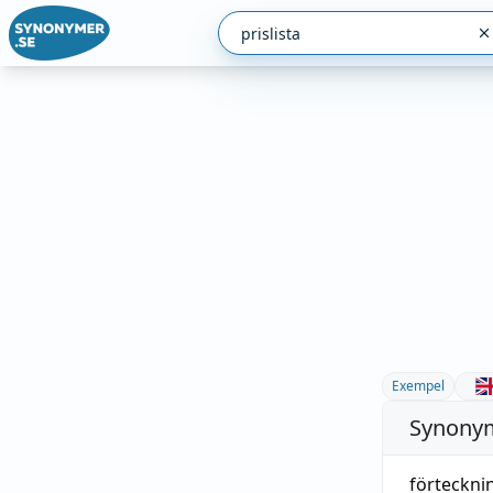
Exempel
Synonym
förtecknin