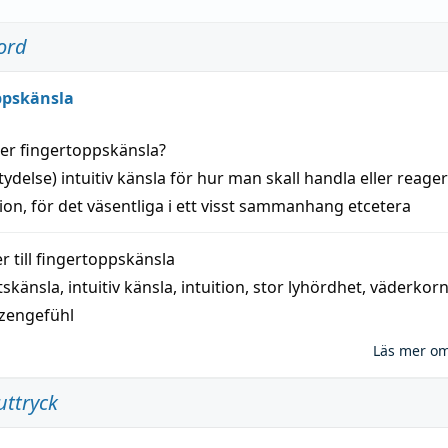
ord
ppskänsla
der
fingertoppskänsla
?
tydelse)
intuitiv
känsla
för hur man skall
handla
eller
reage
tion
, för det väsentliga i ett visst
sammanhang
etcetera
 till
fingertoppskänsla
tskänsla
,
intuitiv känsla
,
intuition
,
stor lyhördhet
,
väderkor
tzengefühl
Läs mer o
uttryck