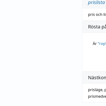
prislista
pris
och
l
Rösta p
Är
“
rop
Nästko
prisläge
,
prismedv