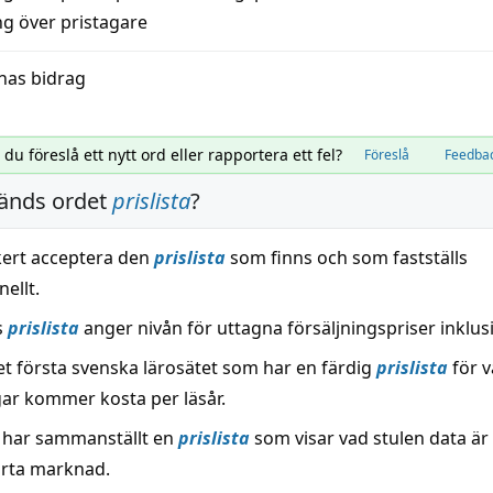
ng över pristagare
nas bidrag
l du föreslå ett nytt ord eller rapportera ett fel?
Föreslå
Feedba
änds ordet
prislista
?
ckert acceptera den
prislista
som finns och som fastställs
nellt.
s
prislista
anger nivån för uttagna försäljningspriser inklu
et första svenska lärosätet som har en färdig
prislista
för v
gar kommer kosta per läsår.
 har sammanställt en
prislista
som visar vad stulen data är
arta marknad.