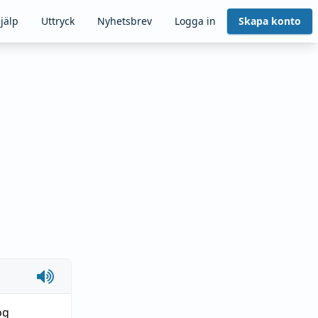
jälp
Uttryck
Nyhetsbrev
Logga in
Skapa konto
og