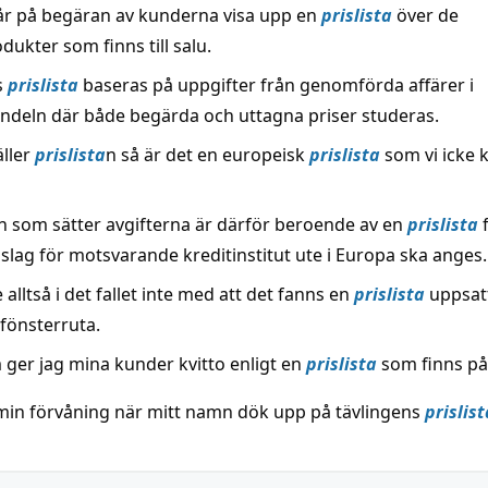
får på begäran av kunderna visa upp en
prislista
över de
ukter som finns till salu.
s
prislista
baseras på uppgifter från genomförda affärer i
deln där både begärda och uttagna priser studeras.
äller
prislista
n så är det en europeisk
prislista
som vi icke 
n som sätter avgifterna är därför beroende av en
prislista
f
slag för motsvarande kreditinstitut ute i Europa ska anges.
 alltså i det fallet inte med att det fanns en
prislista
uppsat
 fönsterruta.
ger jag mina kunder kvitto enligt en
prislista
som finns på
n förvåning när mitt namn dök upp på tävlingens
prislist