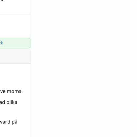
ck
sive moms.
ad olika
 värd på