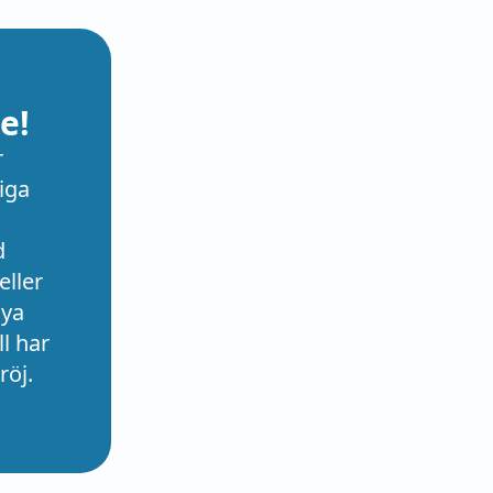
e!
r
iga
d
eller
nya
l har
röj.