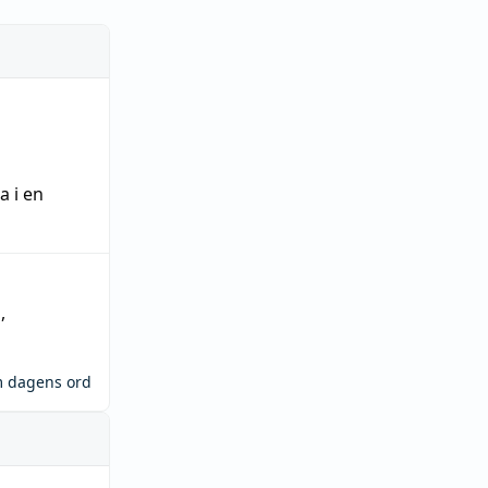
ra
i en
n
,
m dagens ord