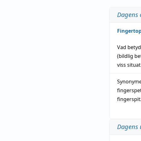
Dagens 
Fingerto
Vad bety
(
bildlig
be
viss
situa
Synonymer
fingerspe
fingerspi
Dagens 