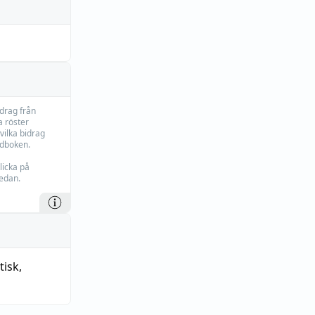
idrag från
 röster
vilka bidrag
rdboken.
licka på
edan.
tisk
,