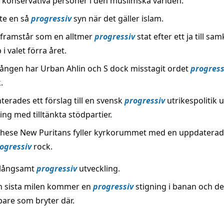
r konservativa personer i den muslimska världen.
nte en så
progressiv
syn när det gäller islam.
framstår som en alltmer
progressiv
stat efter ett ja till s
i valet förra året.
ången har Urban Ahlin och S dock misstagit ordet
progress
.
erades ett förslag till en svensk
progressiv
utrikespolitik 
ng med tilltänkta stödpartier.
 These New Puritans fyller kyrkorummet med en uppdaterad
ogressiv
rock.
 långsamt
progressiv
utveckling.
n sista milen kommer en
progressiv
stigning i banan och de
are som bryter där.