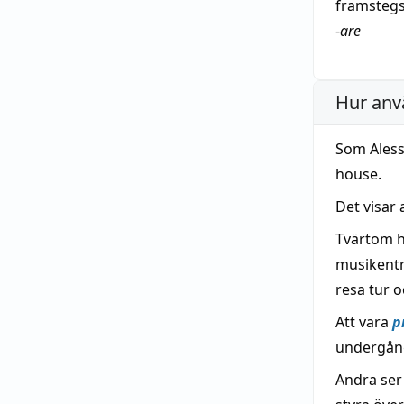
framstegs
-
are
Hur anv
Som Aless
house.
Det visar
Tvärtom 
musikentre
resa tur o
Att vara
p
undergån
Andra se