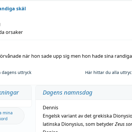
andiga skäl
g
lda orsaker
 förvånade när hon sade upp sig men hon hade sina randiga
 dagens uttryck
Här hittar du alla uttry
kningar
Dagens namnsdag
Dennis
a mina
Engelsk variant av det grekiska Dionysio
kord
latinska Dionysius, som betyder
Zeus so