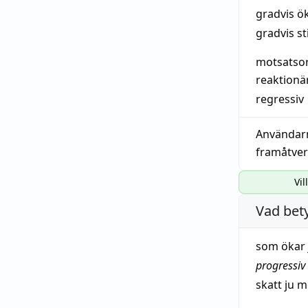
gradvis ö
gradvis s
motsatso
reaktionä
regressiv
Användar
framåtve
Vil
Vad bet
som ökar
progressiv
skatt
ju
me