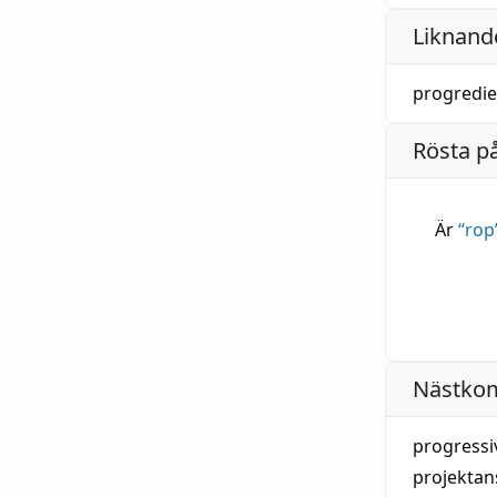
Liknande
progredie
Rösta p
Är
“
rop
Nästko
progressiv
projektans