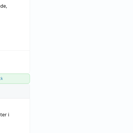
nde
,
ck
ter i