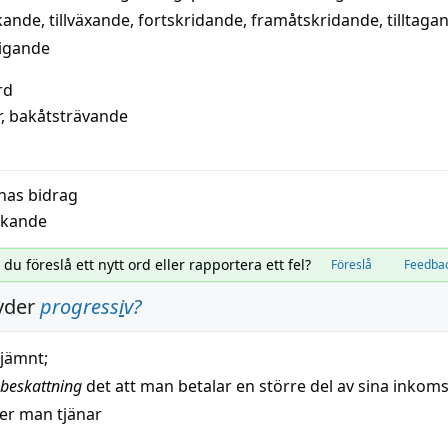
kande
,
tillväxande
,
fortskridande
,
framåtskridande
,
tilltaga
tigande
rd
r
,
bakåtsträvande
nas bidrag
rkande
l du föreslå ett nytt ord eller rapportera ett fel?
Föreslå
Feedba
yder
progress
i
v
?
jämnt
;
beskattning
det att man betalar en större del av sina inkoms
r man tjänar