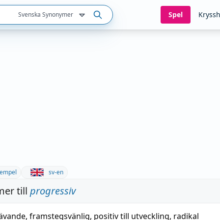
Spel
Kryssh
Svenska Synonymer
empel
sv-en
er till
progressiv
rävande
,
framstegsvänlig
,
positiv till utveckling
,
radikal