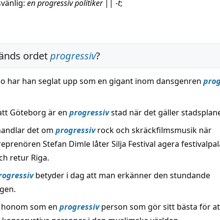
vänlig
:
en progressiv
politiker
||
-
t
;
änds ordet
progressiv
?
o har han seglat upp som en gigant inom dansgenren
prog
 att Göteborg är en
progressiv
stad när det gäller stadsplan
handlar det om
progressiv
rock och skräckfilmsmusik när
prenören Stefan Dimle låter Silja Festival agera festivalpal
ch retur Riga.
rogressiv
betyder i dag att man erkänner den stundande
gen.
r honom som en
progressiv
person som gör sitt bästa för at