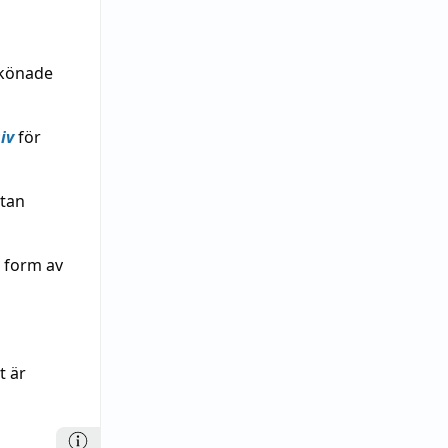
amkönade
iv
för
utan
 form av
t är