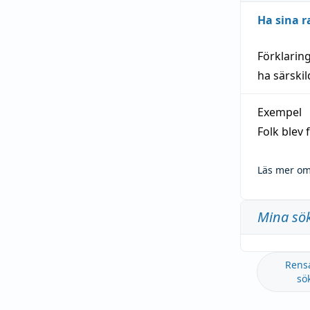
Ha sina r
Förklarin
ha särski
Exempel
Folk blev
Läs mer om
Mina sö
Rens
sö