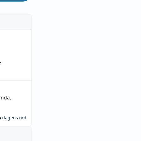
t
ända
,
m dagens ord