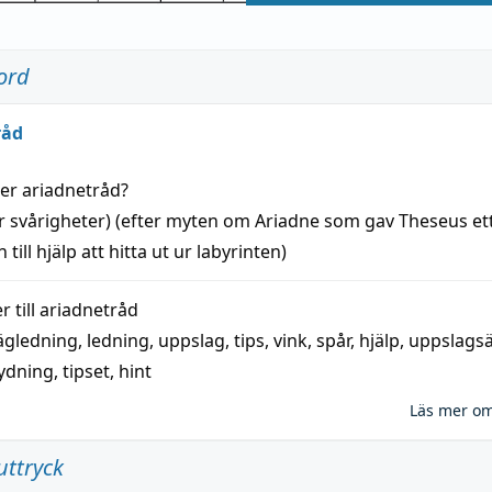
ord
råd
der
ariadnetråd
?
r svårigheter) (efter myten om Ariadne som gav Theseus et
 till
hjälp
att
hitta
ut ur labyrinten)
 till
ariadnetråd
ägledning
,
ledning
,
uppslag
,
tips
,
vink
,
spår
,
hjälp
,
uppslags
ydning,
tipset
,
hint
Läs mer o
uttryck