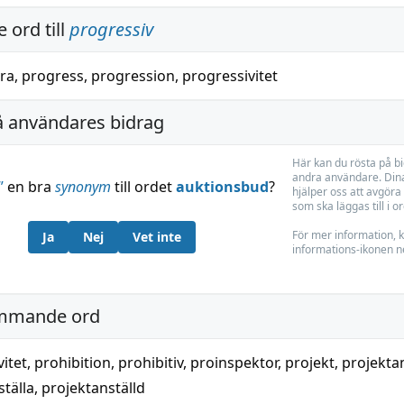
 ord till
progressiv
ra
,
progress
,
progression
,
progressivitet
å användares bidrag
Här kan du rösta på b
andra användare. Dina
”
en bra
synonym
till ordet
auktionsbud
?
hjälper oss att avgöra 
som ska läggas till i o
För mer information, k
Ja
Nej
Vet inte
informations-ikonen n
mmande ord
itet
,
prohibition
,
prohibitiv
,
proinspektor
,
projekt
,
projekta
tälla
,
projektanställd