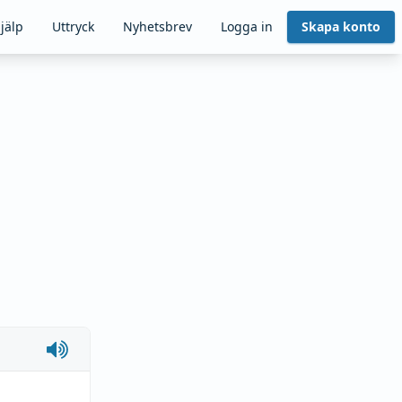
jälp
Uttryck
Nyhetsbrev
Logga in
Skapa konto