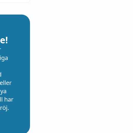
e!
r
iga
d
eller
nya
l har
röj.