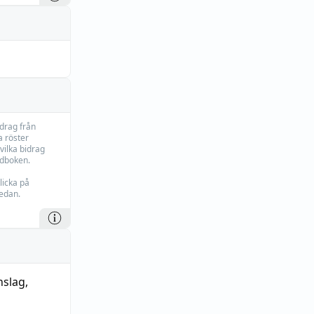
idrag från
 röster
vilka bidrag
rdboken.
licka på
edan.
nslag
,