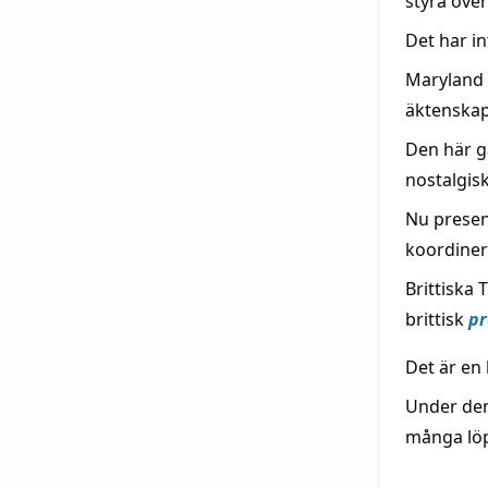
styra öve
Det har i
Maryland 
äktenskap 
Den här g
nostalgisk
Nu present
koordineri
Brittiska
brittisk
pr
Det är en
Under de
många löp