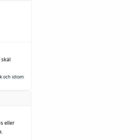
 skäl
ck och idiom
s eller
n
.