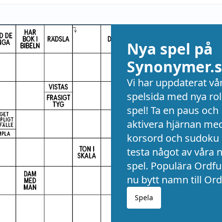
Nya spel på
Synonymer.s
Vi har uppdaterat vå
spelsida med nya rol
spel! Ta en paus och
aktivera hjärnan me
korsord och sudoku 
testa något av våra 
spel. Populära Ordful
nu bytt namn till Ord
Spela