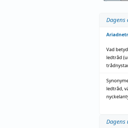
Dagens 
Ariadnet
Vad bety
ledtråd
(u
trådnystan
Synonymer
ledtråd
,
v
nyckelant
Dagens 