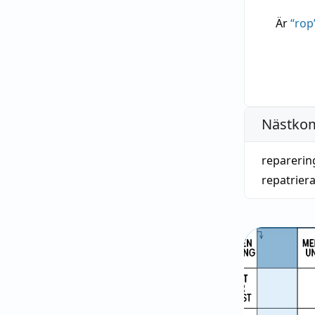
Är
“
rop
Nästko
reparerin
repatrier