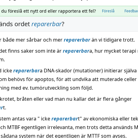
l du föreslå ett nytt ord eller rapportera ett fel?
Föreslå
Feedba
änds ordet
reparerbar
?
r både mer sårbar och mer
reparerbar
än vi tidigare trott.
 det finns saker som inte är
reparerbar
a, hur mycket terapi
m.
d icke
reparerbar
a DNA-skador (mutationer) initierar själva
som behövs för apoptos, för att undvika att muterade celler
lning med ev. tumörutveckling som följd.
krotet, bråten eller vad man nu kallar det är flera gånger
ar
t.
stem antas vara " icke
reparerbar
t" av ekonomiska eller tek
ch MTBF egentligen irrelevanta, men trots detta används 
r sådana system när det egentligen är MTTF som avses.