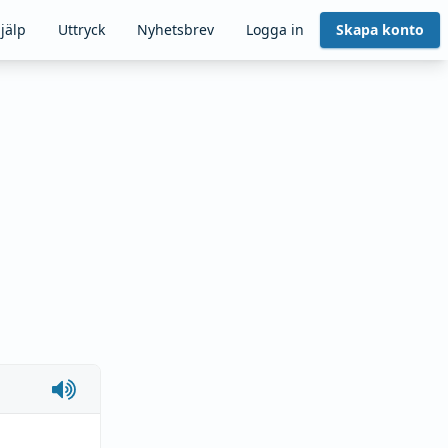
jälp
Uttryck
Nyhetsbrev
Logga in
Skapa konto