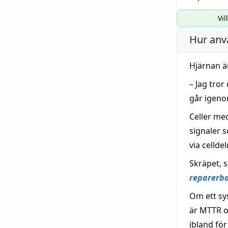
Vil
Hur anv
Hjärnan ä
– Jag tror
går igeno
Celler me
signaler 
via cellde
Skräpet, s
reparerb
Om ett sy
är MTTR o
ibland fö