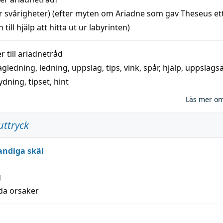
r svårigheter) (efter myten om Ariadne som gav Theseus et
 till
hjälp
att
hitta
ut ur labyrinten)
 till
ariadnetråd
ägledning
,
ledning
,
uppslag
,
tips
,
vink
,
spår
,
hjälp
,
uppslags
ydning,
tipset
,
hint
Läs mer o
uttryck
andiga skäl
g
lda orsaker