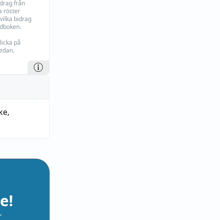
idrag från
 röster
vilka bidrag
rdboken.
licka på
edan.
ke
,
e!
r