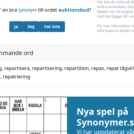
Här kan du rösta på b
andra användare. Dina
”
en bra
synonym
till ordet
auktionsbud
?
hjälper oss att avgöra 
som ska läggas till i o
För mer information, k
Ja
Nej
Vet inte
informations-ikonen n
mmande ord
g
,
repartisera
,
repartisering
,
repartition
,
repas
,
repat tågvir
a
,
repatriering
Nya spel på
Synonymer.s
Vi har uppdaterat vå