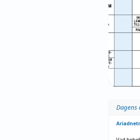
Dagens 
Ariadnet
Vad bety