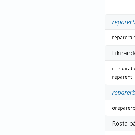
reparer
reparera
Liknande
irreparab
reparent
,
reparer
oreparer
Rösta p