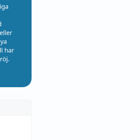
iga
d
eller
nya
l har
röj.