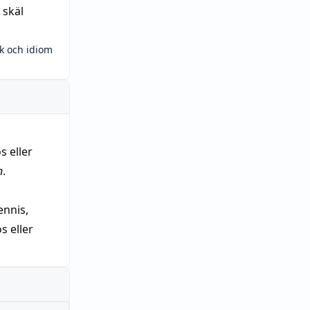
 skäl
ck och idiom
s eller
n
.
nnis,
 eller