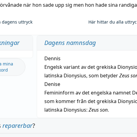
 förvånade när hon sade upp sig men hon hade sina randiga
 dagens uttryck
Här hittar du alla uttry
kningar
Dagens namnsdag
Dennis
a mina
Engelsk variant av det grekiska Dionysio
kord
latinska Dionysius, som betyder
Zeus so
Denise
Femininform av det engelska namnet De
som kommer från det grekiska Dionysios
latinska Dionysius:
Zeus son
.
s
reparerbar
?