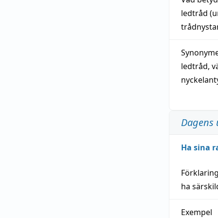
ledtråd
(u
trådnystan
Synonymer
ledtråd
,
v
nyckelant
Dagens 
Ha sina r
Förklarin
ha särski
Exempel