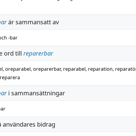
bar
är sammansatt av
och
-bar
 ord till
reparerbar
el
,
oreparabel
,
oreparerbar
,
reparabel
,
reparation
,
reparatö
reparera
bar
i sammansättningar
bar
å användares bidrag