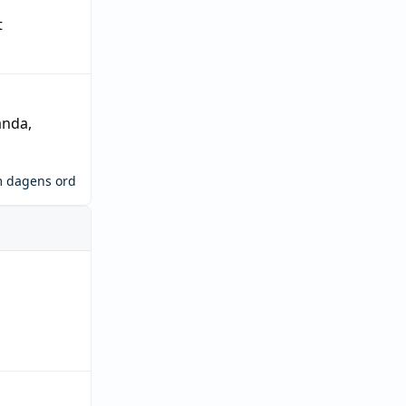
t
ända
,
m dagens ord