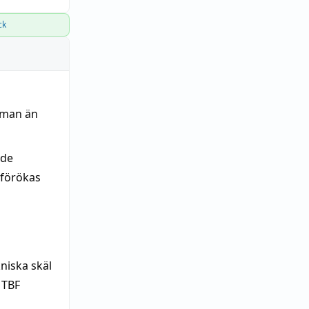
ck
 man än
 de
 förökas
niska skäl
MTBF