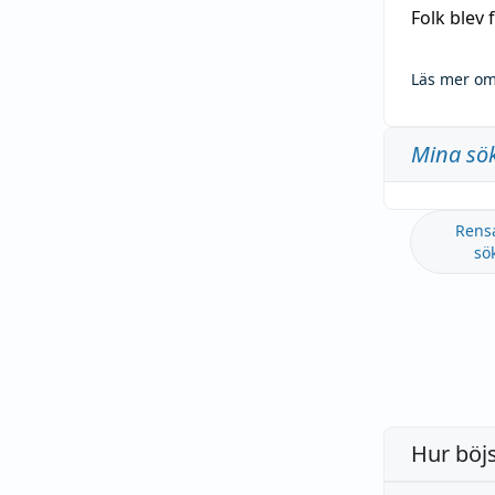
Folk blev
Läs mer om
Mina sö
Rens
sö
Hur böj