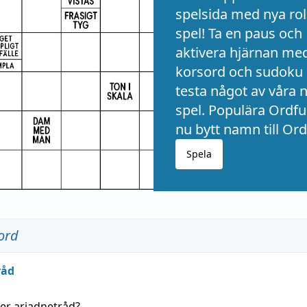
spelsida med nya rol
spel! Ta en paus och
aktivera hjärnan me
korsord och sudoku 
testa något av våra 
spel. Populära Ordful
nu bytt namn till Ord
Spela
ord
råd
der
ariadnetråd
?