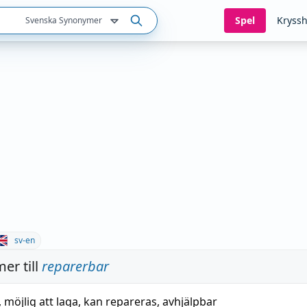
Spel
Kryssh
Svenska Synonymer
sv-en
er till
reparerbar
,
möjlig att laga
,
kan
repareras
,
avhjälpbar