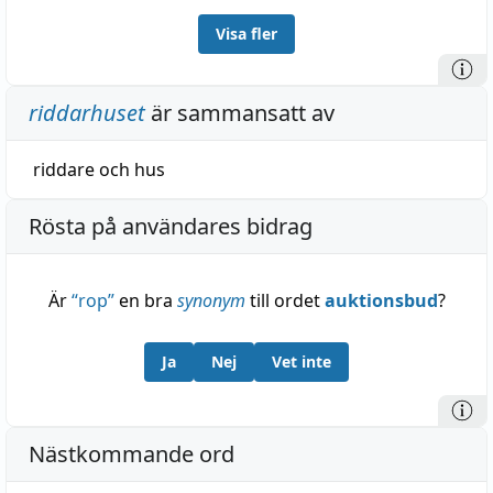
Visa fler
riddarhuset
är sammansatt av
riddare
och
hus
Rösta på användares bidrag
Är
“
rop
”
en bra
synonym
till ordet
auktionsbud
?
Ja
Nej
Vet inte
Nästkommande ord