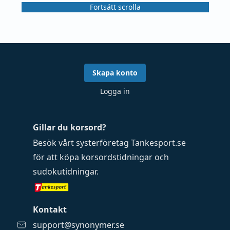
Fortsätt scrolla
Skapa konto
Logga in
Gillar du korsord?
Besök vårt systerföretag
Tankesport.se
för att köpa
korsordstidningar
och
sudokutidningar
.
Kontakt
support@synonymer.se