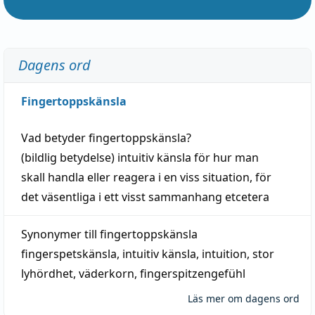
Dagens ord
Fingertoppskänsla
Vad betyder
fingertoppskänsla
?
(
bildlig
betydelse)
intuitiv
känsla
för hur man
skall
handla
eller
reagera
i en viss
situation
, för
det väsentliga i ett visst
sammanhang
etcetera
Synonymer till
fingertoppskänsla
fingerspetskänsla
,
intuitiv känsla
,
intuition
,
stor
lyhördhet
,
väderkorn
,
fingerspitzengefühl
Läs mer om dagens ord