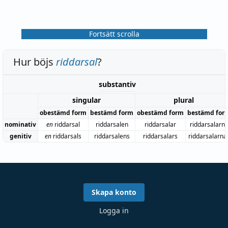
Fortsätt scrolla
Hur böjs
riddarsal
?
substantiv
singular
plural
obestämd form
bestämd form
obestämd form
bestämd for
nominativ
en
riddarsal
riddarsalen
riddarsalar
riddarsalarn
genitiv
en
riddarsals
riddarsalens
riddarsalars
riddarsalarna
Skapa konto
Logga in