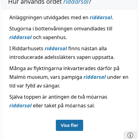
Hur används ordet
riddarsal
?
Anläggningen utvidgades med en
riddarsal
.
Stugorna i bottenvåningen omvandlades till
riddarsal
och vapenhus.
I Riddarhusets
riddarsal
finns nästan alla
introducerade adelssläkters vapen uppsatta.
Många av flyktingarna inkvarterades därför på
Malmö museum, vars pampiga
riddarsal
under en
tid var fylld av sängar.
Själva toppen är antingen de två möarnas
riddarsal
eller taket på möarnas sal.
Visa fler