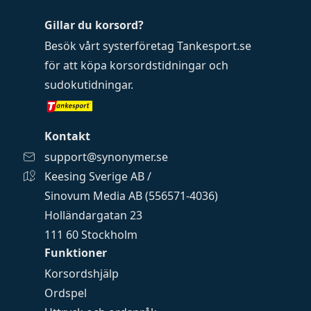
Gillar du korsord?
Besök vårt systerföretag
Tankesport.se
för att köpa
korsordstidningar
och
sudokutidningar
.
Kontakt
support@synonymer.se
Keesing Sverige AB /
Sinovum Media AB (556571-4036)
Holländargatan 23
111 60 Stockholm
Funktioner
Korsordshjälp
Ordspel