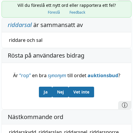
Vill du föreslå ett nytt ord eller rapportera ett fel?
Föreslå
Feedback
riddarsal
är sammansatt av
riddare
och
sal
Rösta på användares bidrag
Är
“
rop
”
en bra
synonym
till ordet
auktionsbud
?
Ja
Nej
Vet inte
Nästkommande ord
riddarskydd
,
riddarslag
,
riddarspel
,
riddarsporre
,