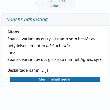
Rensa mina
sökord
Dagens namnsdag
Alfons
Spansk variant av ett tyskt namn som består av
betydelseelementen
ädel
och
ivrig
.
Inez
Spansk variant av det grekiska namnet Agnes:
kysk
.
Besläktade namn:
Lilja
Mer innehåll nedan