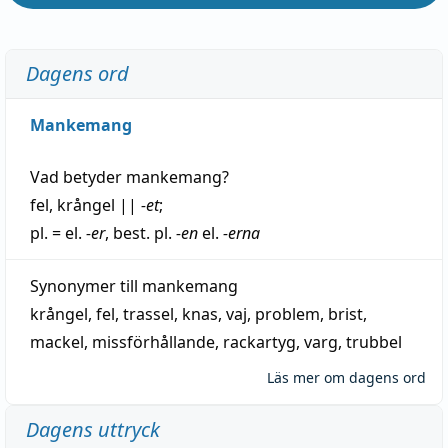
Dagens ord
Mankemang
Vad betyder
mankemang
?
fel
,
krångel
||
-et
;
pl. = el.
-er
, best. pl.
-en
el.
-erna
Synonymer till
mankemang
krångel
,
fel
,
trassel
,
knas
,
vaj
,
problem
,
brist
,
mackel
,
missförhållande
,
rackartyg
,
varg
,
trubbel
Läs mer om dagens ord
Dagens uttryck