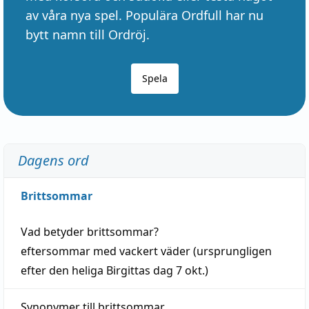
av våra nya spel. Populära Ordfull har nu
bytt namn till Ordröj.
Spela
Dagens ord
Brittsommar
Vad betyder
brittsommar
?
eftersommar
med
vackert
väder
(
ursprungligen
efter den heliga Birgittas
dag
7 okt.)
Synonymer till
brittsommar