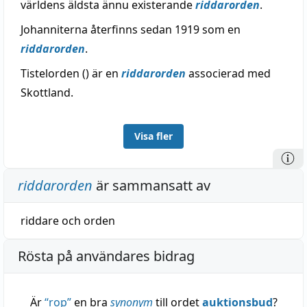
världens äldsta ännu existerande
riddarorden
.
Johanniterna återfinns sedan 1919 som en
riddarorden
.
Tistelorden () är en
riddarorden
associerad med
Skottland.
Visa fler
riddarorden
är sammansatt av
riddare
och
orden
Rösta på användares bidrag
Är
“
rop
”
en bra
synonym
till ordet
auktionsbud
?