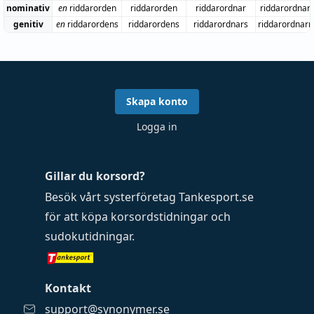
nominativ
en
riddarorden
riddarorden
riddarordnar
riddarordnar
genitiv
en
riddarordens
riddarordens
riddarordnars
riddarordnarn
Skapa konto
Logga in
Gillar du korsord?
Besök vårt systerföretag
Tankesport.se
för att köpa
korsordstidningar
och
sudokutidningar
.
Kontakt
support@synonymer.se