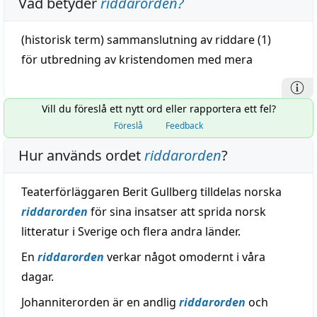
Vad betyder
riddarorden
?
(
historisk
term)
sammanslutning
av
riddare
(1)
för
utbredning
av kristendomen med mera
Vill du föreslå ett nytt ord eller rapportera ett fel?
Föreslå
Feedback
Hur används ordet
riddarorden
?
Teaterförläggaren Berit Gullberg tilldelas norska
riddarorden
för sina insatser att sprida norsk
litteratur i Sverige och flera andra länder.
En
riddarorden
verkar något omodernt i våra
dagar.
Johanniterorden är en andlig
riddarorden
och