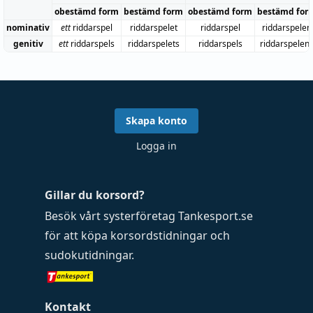
obestämd form
bestämd form
obestämd form
bestämd for
nominativ
ett
riddarspel
riddarspelet
riddarspel
riddarspelen
genitiv
ett
riddarspels
riddarspelets
riddarspels
riddarspelen
Skapa konto
Logga in
Gillar du korsord?
Besök vårt systerföretag
Tankesport.se
för att köpa
korsordstidningar
och
sudokutidningar
.
Kontakt