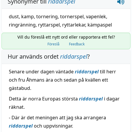
Synonymer till
riddarspel
dust
,
kamp
,
tornering
,
tornerspel
,
vapenlek
,
ringränning
, ryttarspel, ryttarlekar,
kämpaspel
Vill du föreslå ett nytt ord eller rapportera ett fel?
Föreslå
Feedback
Hur används ordet
riddarspel
?
Senare under dagen väntade
riddarspel
till herr
och fru Åhmans ära och sedan på kvällen ett
gästabud.
Detta är norra Europas största
riddarspel
i dagar
räknat.
- Där är det meningen att jag ska arrangera
riddarspel
och uppvisningar.