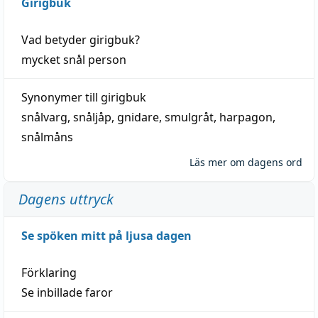
Girigbuk
Vad betyder
girigbuk
?
mycket
snål
person
Synonymer till
girigbuk
snålvarg
,
snåljåp
,
gnidare
,
smulgråt
,
harpagon
,
snålmåns
Läs mer om dagens ord
Dagens uttryck
Se spöken mitt på ljusa dagen
Förklaring
Se inbillade faror