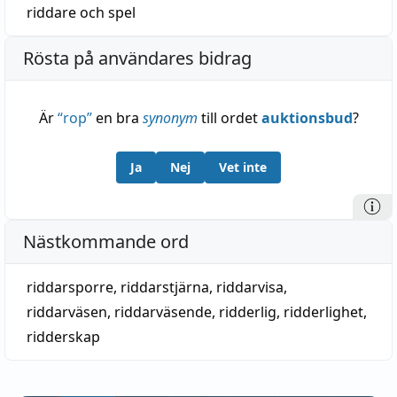
riddare
och
spel
Rösta på användares bidrag
Är
“
rop
”
en bra
synonym
till ordet
auktionsbud
?
Ja
Nej
Vet inte
Nästkommande ord
riddarsporre
,
riddarstjärna
,
riddarvisa
,
riddarväsen
,
riddarväsende
,
ridderlig
,
ridderlighet
,
ridderskap