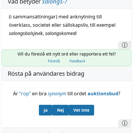
Vad betyder
salongs-
?
(i sammansättningar) med
anknytning
till
överklass
,
societet
eller sällskapsliv, till exempel
salongsbolsjevik
,
salongskomedi
Vill du föreslå ett nytt ord eller rapportera ett fel?
Föreslå
Feedback
Rösta på användares bidrag
Är
“
rop
”
en bra
synonym
till ordet
auktionsbud
?
Ja
Nej
Vet inte