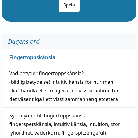
Spela
Dagens ord
Fingertoppskänsla
Vad betyder
fingertoppskänsla
?
(
bildlig
betydelse)
intuitiv
känsla
för hur man
skall
handla
eller
reagera
i en viss
situation
, för
det väsentliga i ett visst
sammanhang
etcetera
Synonymer till
fingertoppskänsla
fingerspetskänsla
,
intuitiv känsla
,
intuition
,
stor
lyhördhet
,
väderkorn
,
fingerspitzengefühl