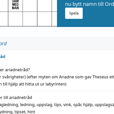
nu bytt namn till Ord
Spela
ord
råd
der
ariadnetråd
?
r svårigheter) (efter myten om Ariadne som gav Theseus et
 till
hjälp
att
hitta
ut ur labyrinten)
 till
ariadnetråd
ägledning
,
ledning
,
uppslag
,
tips
,
vink
,
spår
,
hjälp
,
uppslags
ydning,
tipset
,
hint