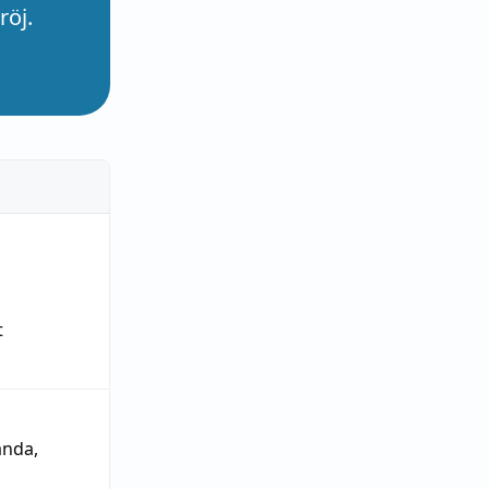
röj.
t
ända
,