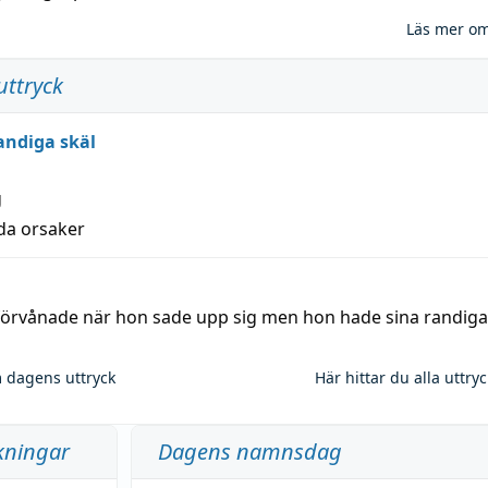
Läs mer o
uttryck
andiga skäl
g
lda orsaker
 förvånade när hon sade upp sig men hon hade sina randiga
 dagens uttryck
Här hittar du alla uttry
kningar
Dagens namnsdag