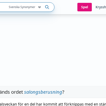
Spel
Kryssh
Svenska Synonymer
änds ordet
salongsberusning
?
alsveckan för en del har kommit att förknippas med en stän