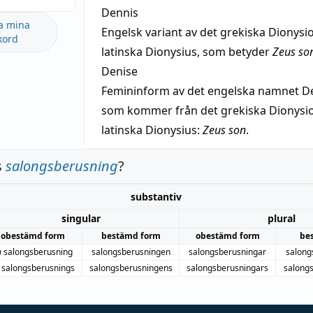
Dennis
a mina
Engelsk variant av det grekiska Dionysio
kord
latinska Dionysius, som betyder
Zeus so
Denise
Femininform av det engelska namnet De
som kommer från det grekiska Dionysios
latinska Dionysius:
Zeus son
.
s
salongsberusning
?
substantiv
singular
plural
obestämd form
bestämd form
obestämd form
be
n
salongsberusning
salongsberusningen
salongsberusningar
salong
salongsberusnings
salongsberusningens
salongsberusningars
salong