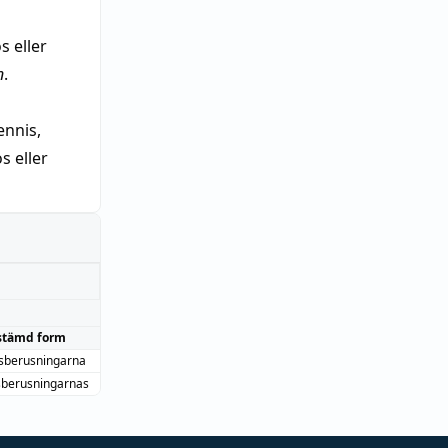
s eller
n
.
nnis,
 eller
stämd form
sberusningarna
sberusningarnas