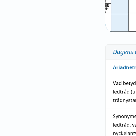
Dagens 
Ariadnet
Vad bety
ledtråd
(u
trådnystan
Synonymer
ledtråd
,
v
nyckelant