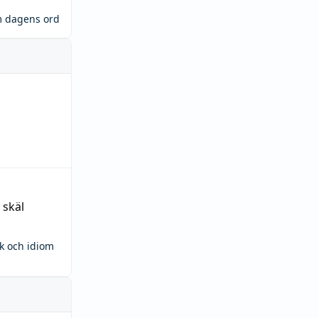
m dagens ord
 skäl
ck och idiom