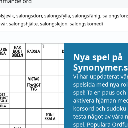
mmande ord
lsjevik
,
salongsdörr
,
salongsfylla
,
salongsfähig
,
salongsföns
vär
,
salongshjälte, salongslejon
,
salongskomedi
Nya spel på
Synonymer.s
Vi har uppdaterat vå
spelsida med nya rol
spel! Ta en paus och
aktivera hjärnan me
korsord och sudoku 
testa något av våra 
spel. Populära Ordful