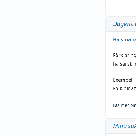
Dagens 
Ha sina r
Förklarin
ha särski
Exempel
Folk blev
Läs mer om
Mina sö