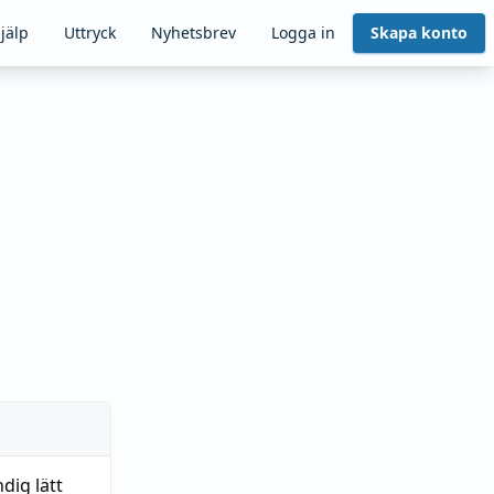
jälp
Uttryck
Nyhetsbrev
Logga in
Skapa konto
dig lätt