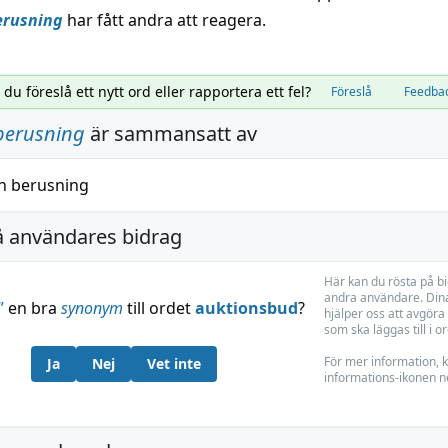
erusning
har fått andra att reagera.
l du föreslå ett nytt ord eller rapportera ett fel?
Föreslå
Feedba
berusning
är sammansatt av
h
berusning
å användares bidrag
Här kan du rösta på b
andra användare. Dina
”
en bra
synonym
till ordet
auktionsbud
?
hjälper oss att avgöra 
som ska läggas till i o
För mer information, k
Ja
Nej
Vet inte
informations-ikonen n