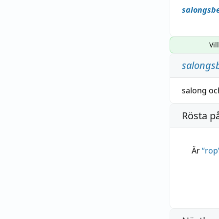
salongsb
Vil
salongs
salong
oc
Rösta p
Är
“
rop