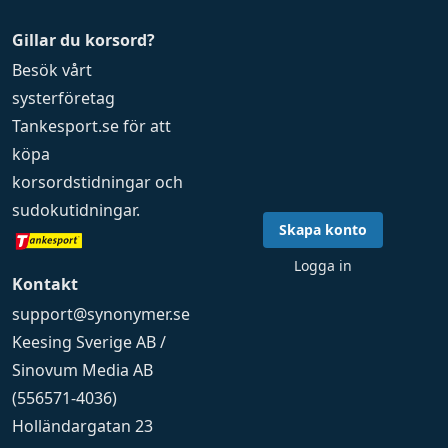
Gillar du korsord?
Besök vårt
systerföretag
Tankesport.se
för att
köpa
korsordstidningar
och
sudokutidningar
.
Skapa konto
Logga in
Kontakt
support@synonymer.se
Keesing Sverige AB /
Sinovum Media AB
(556571-4036)
Holländargatan 23