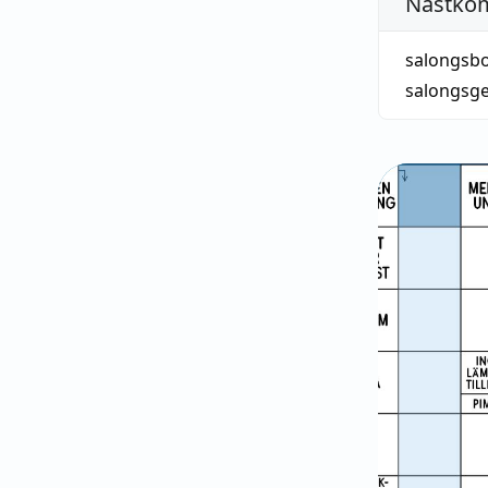
Nästko
salongsbo
salongsge