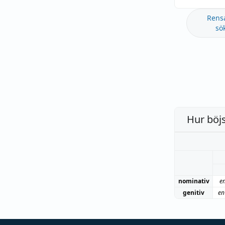
Rens
sö
Hur böj
nominativ
e
genitiv
en