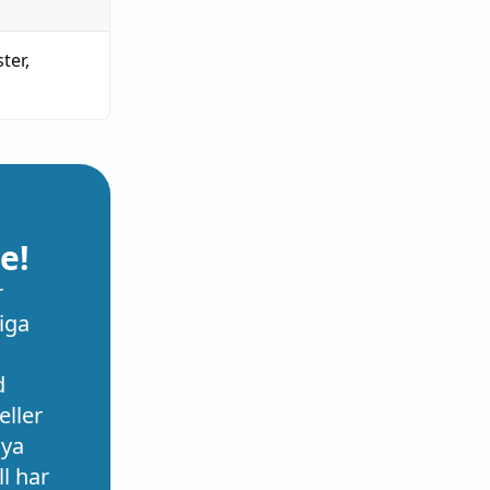
ter
,
e!
r
iga
d
eller
nya
l har