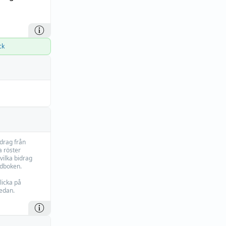
ck
idrag från
 röster
vilka bidrag
rdboken.
licka på
edan.