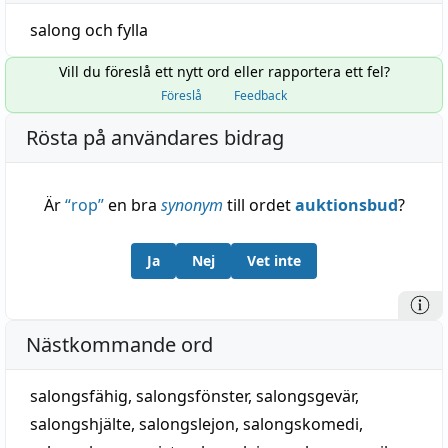
salong
och
fylla
Vill du föreslå ett nytt ord eller rapportera ett fel?
Föreslå
Feedback
Rösta på användares bidrag
Är
“
rop
”
en bra
synonym
till ordet
auktionsbud
?
Ja
Nej
Vet inte
Nästkommande ord
salongsfähig
,
salongsfönster
,
salongsgevär
,
salongshjälte, salongslejon
,
salongskomedi
,