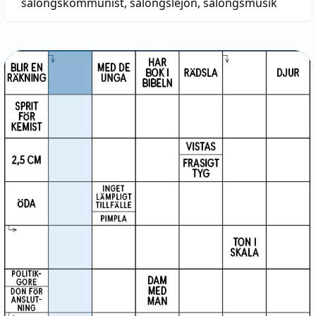
salongskommunist
,
salongslejon
,
salongsmusik