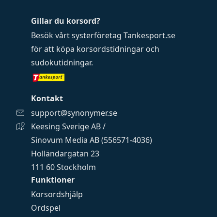
Gillar du korsord?
Besök vårt systerföretag
Tankesport.se
för att köpa
korsordstidningar
och
sudokutidningar
.
Kontakt
support@synonymer.se
Keesing Sverige AB /
Sinovum Media AB (556571-4036)
Holländargatan 23
111 60 Stockholm
Funktioner
Korsordshjälp
Ordspel