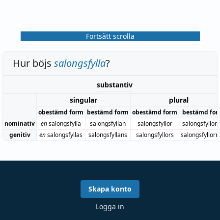
Fortsätt scrolla
Hur böjs
salongsfylla
?
substantiv
singular
plural
obestämd form
bestämd form
obestämd form
bestämd fo
nominativ
en
salongsfylla
salongsfyllan
salongsfyllor
salongsfyllor
genitiv
en
salongsfyllas
salongsfyllans
salongsfyllors
salongsfyllorn
Skapa konto
Logga in