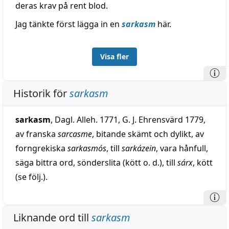
deras krav på rent blod.
Jag tänkte först lägga in en
sarkasm
här.
Visa fler
Historik för
sarkasm
sarkasm
, Dagl. Alleh. 1771, G. J. Ehrensvärd 1779,
av franska
sarcasme
, bitande skämt och dylikt, av
forngrekiska
sarkasmós
, till
sarkázein
, vara hånfull,
säga bittra ord, sönderslita (kött o. d.), till
sárx
, kött
(se följ.).
Liknande ord till
sarkasm