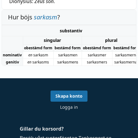
Dionysius:
Zeus son
.
Hur böjs
sarkasm
?
substantiv
singular
plural
obestämd form
bestämd form
obestämd form
bestämd for
nominativ
en
sarkasm
sarkasmen
sarkasmer
sarkasmerna
genitiv
en
sarkasms
sarkasmens
sarkasmers
sarkasmerna
Skapa konto
Logga in
Gillar du korsord?