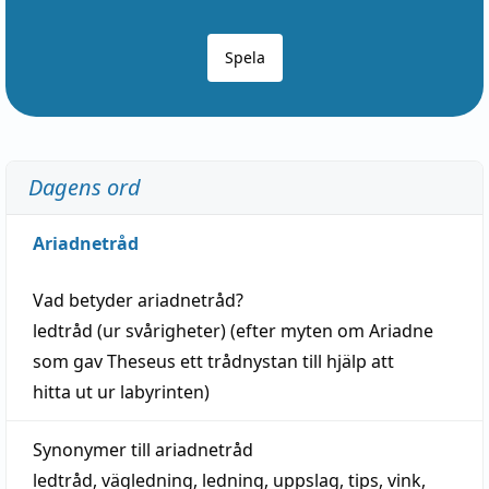
Spela
Dagens ord
Ariadnetråd
Vad betyder
ariadnetråd
?
ledtråd
(ur svårigheter) (efter myten om Ariadne
som gav Theseus ett trådnystan till
hjälp
att
hitta
ut ur labyrinten)
Synonymer till
ariadnetråd
ledtråd
,
vägledning
,
ledning
,
uppslag
,
tips
,
vink
,