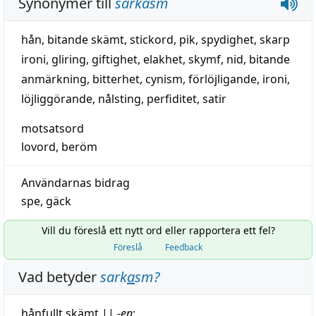
Synonymer till
sarkasm
hån
,
bitande skämt
,
stickord
,
pik
,
spydighet
,
skarp
ironi
,
gliring
,
giftighet
,
elakhet
,
skymf
,
nid
,
bitande
anmärkning
,
bitterhet
,
cynism
,
förlöjligande
,
ironi
,
löjliggörande
,
nålsting
,
perfiditet
,
satir
motsatsord
lovord
,
beröm
Användarnas bidrag
spe
,
gäck
Vill du föreslå ett nytt ord eller rapportera ett fel?
Föreslå
Feedback
Vad betyder
sark
a
sm
?
hånfullt
skämt
||
-
en
;