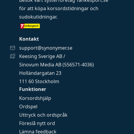
Besök vårt systerföretag
Tankesport.se
för att köpa
korsordstidningar
och
sudokutidningar
.
Kontakt
support@synonymer.se
Keesing Sverige AB /
Sinovum Media AB (556571-4036)
Holländargatan 23
111 60 Stockholm
Funktioner
Korsordshjälp
Ordspel
Uttryck och ordspråk
Föreslå nytt ord
Lämna feedback