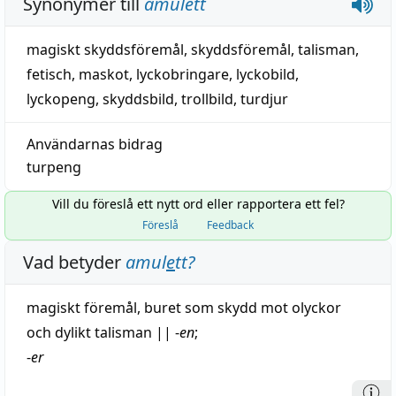
Synonymer till
amulett
magiskt skyddsföremål
,
skyddsföremål
,
talisman
,
fetisch
,
maskot
,
lyckobringare
,
lyckobild
,
lyckopeng
,
skyddsbild
,
trollbild
,
turdjur
Användarnas bidrag
turpeng
Vill du föreslå ett nytt ord eller rapportera ett fel?
Föreslå
Feedback
Vad betyder
amul
e
tt
?
magiskt
föremål
, buret som
skydd
mot olyckor
och dylikt
talisman
||
-
en
;
-
er