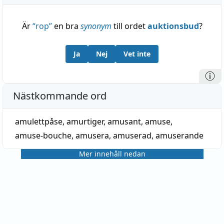
Är
“
rop
”
en bra
synonym
till ordet
auktionsbud
?
Ja
Nej
Vet inte
Nästkommande ord
amulettpåse
,
amurtiger
,
amusant
,
amuse
,
amuse-bouche
,
amusera
,
amuserad
,
amuserande
Mer innehåll nedan