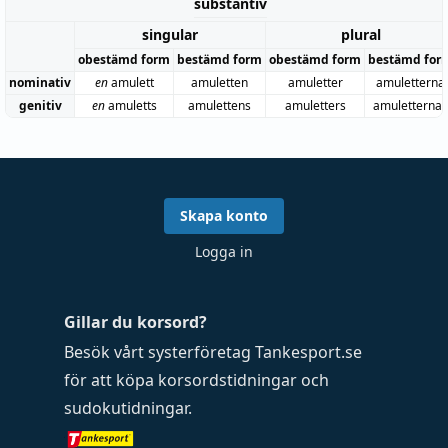
substantiv
singular
plural
obestämd form
bestämd form
obestämd form
bestämd for
nominativ
en
amulett
amuletten
amuletter
amuletterna
genitiv
en
amuletts
amulettens
amuletters
amuletternas
Skapa konto
Logga in
Gillar du korsord?
Besök vårt systerföretag
Tankesport.se
för att köpa
korsordstidningar
och
sudokutidningar
.