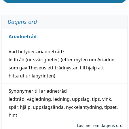
Dagens ord
Ariadnetråd
Vad betyder
ariadnetråd
?
ledtråd
(ur svårigheter) (efter myten om Ariadne
som gav Theseus ett trådnystan till
hjälp
att
hitta
ut ur labyrinten)
Synonymer till
ariadnetråd
ledtråd
,
vägledning
,
ledning
,
uppslag
,
tips
,
vink
,
spår
,
hjälp
,
uppslagsända
, nyckelantydning,
tipset
,
hint
Läs mer om dagens ord