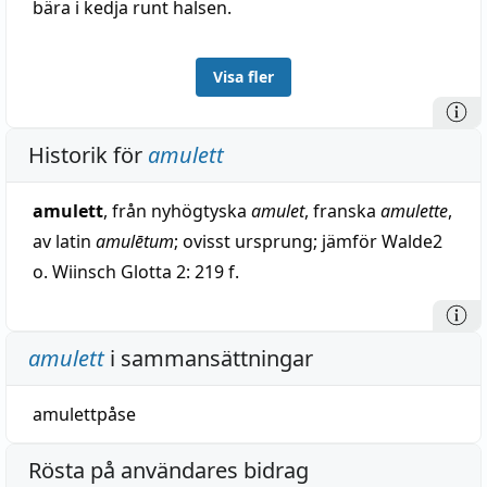
bära i kedja runt halsen.
Visa fler
Historik för
amulett
amulett
, från nyhögtyska
amulet
, franska
amulette
,
av latin
amulētum
; ovisst ursprung; jämför Walde2
o. Wiinsch Glotta 2: 219 f.
amulett
i sammansättningar
amulettpåse
Rösta på användares bidrag