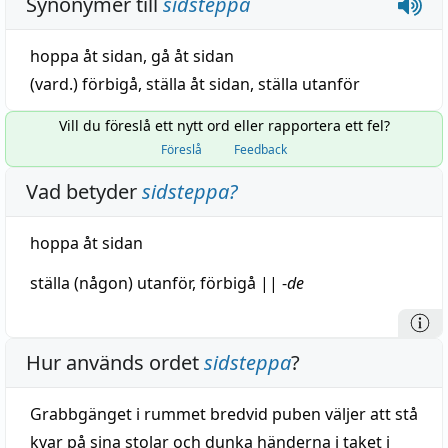
Synonymer till
sidsteppa
hoppa åt sidan
,
gå åt sidan
(vard.)
förbigå
,
ställa åt sidan
,
ställa utanför
Vill du föreslå ett nytt ord eller rapportera ett fel?
Föreslå
Feedback
Vad betyder
sidsteppa
?
hoppa
åt sidan
ställa
(någon)
utanför
,
förbigå
||
-
de
Hur används ordet
sidsteppa
?
Grabbgänget i rummet bredvid puben väljer att stå
kvar på sina stolar och dunka händerna i taket i