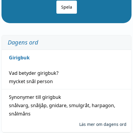
Spela
Dagens ord
Girigbuk
Vad betyder
girigbuk
?
mycket
snål
person
Synonymer till
girigbuk
snålvarg
,
snåljåp
,
gnidare
,
smulgråt
,
harpagon
,
snålmåns
Läs mer om dagens ord