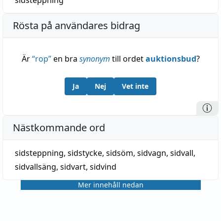
sidsteppning
Rösta på användares bidrag
Är
“
rop
”
en bra
synonym
till ordet
auktionsbud
?
Ja
Nej
Vet inte
Nästkommande ord
sidsteppning
,
sidstycke
,
sidsöm
,
sidvagn
,
sidvall
,
sidvallsäng
,
sidvart
,
sidvind
Mer innehåll nedan