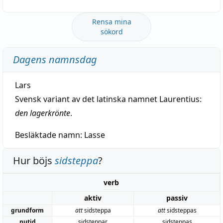
Rensa mina
sökord
Dagens namnsdag
Lars
Svensk variant av det latinska namnet Laurentius:
den lagerkrönte
.
Besläktade namn:
Lasse
Hur böjs
sidsteppa
?
verb
aktiv
passiv
grundform
att
sidsteppa
att
sidsteppas
nutid
sidsteppar
sidsteppas