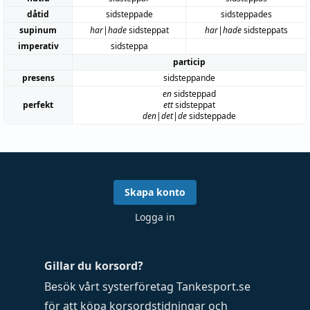
dåtid
sidsteppade
sidsteppades
supinum
har|hade
sidsteppat
har|hade
sidsteppats
imperativ
sidsteppa
particip
presens
sidsteppande
en
sidsteppad
perfekt
ett
sidsteppat
den|det|de
sidsteppade
Skapa konto
Logga in
Gillar du korsord?
Besök vårt systerföretag
Tankesport.se
för att köpa
korsordstidningar
och