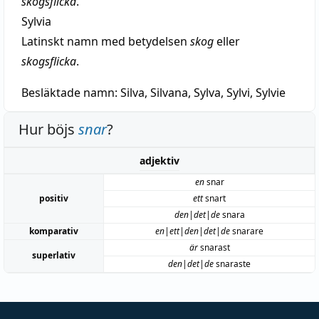
skogsflicka
.
Sylvia
Latinskt namn med betydelsen
skog
eller
skogsflicka
.
Besläktade namn:
Silva, Silvana, Sylva, Sylvi, Sylvie
Hur böjs
snar
?
adjektiv
en
snar
positiv
ett
snart
den|det|de
snara
komparativ
en|ett|den|det|de
snarare
är
snarast
superlativ
den|det|de
snaraste