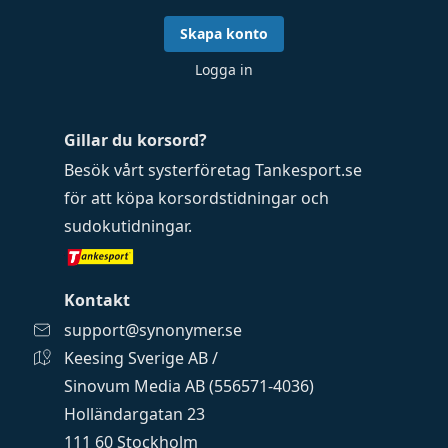
Skapa konto
Logga in
Gillar du korsord?
Besök vårt systerföretag
Tankesport.se
för att köpa
korsordstidningar
och
sudokutidningar
.
Kontakt
support@synonymer.se
Keesing Sverige AB /
Sinovum Media AB (556571-4036)
Holländargatan 23
111 60 Stockholm