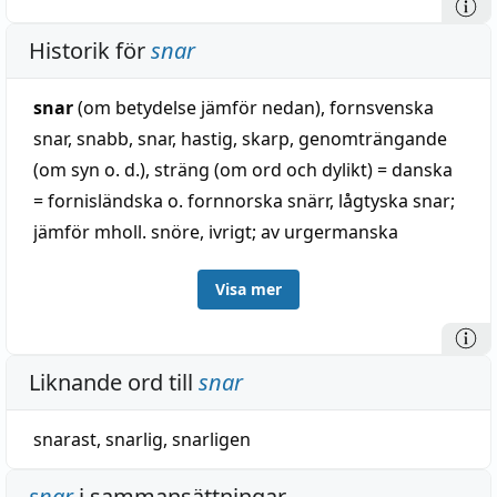
Historik för
snar
snar
(om betydelse jämför nedan), fornsvenska
snar, snabb, snar, hastig, skarp, genomträngande
(om syn o. d.), sträng (om ord och dylikt) = danska
= fornisländska o. fornnorska snärr, lågtyska snar;
jämför mholl. snöre, ivrigt; av urgermanska
*snarha-, till fornhögtyska snerhan, draga
Visa mer
tillsammans, till urindoeuropeiska snerk, vrida eller
slingra sig, i substantiv snara o. snår; med samma
betyd.-utveckling som i fornisländska o.
Liknande ord till
snar
fornnorska sniidr, snudigr, rask, till snua (= sno),
hverfr detsamma till hverfa, vända, jämför för
snarast
,
snarlig
,
snarligen
övrigt svenska sno i väg o. gotiska sniuman, ila
(besläktat med sno). - Som adjektiv i betydelse
snar
i sammansättningar