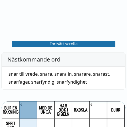
Fortsätt scrolla
Nästkommande ord
snar till vrede
,
snara
,
snara in
,
snarare
,
snarast
,
snarfager
,
snarfyndig
,
snarfyndighet