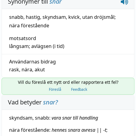
Synonymer till
snar
snabb
,
hastig
,
skyndsam
,
kvick
,
utan dröjsmål
;
nära förestående
motsatsord
långsam
;
avlägsen
(
i tid
)
Användarnas bidrag
rask
,
nära
,
akut
Vill du föreslå ett nytt ord eller rapportera ett fel?
Föreslå
Feedback
Vad betyder
snar
?
skyndsam
,
snabb
:
vara snar till
handling
nära
förestående
:
hennes
snara
avresa
||
-
t
;