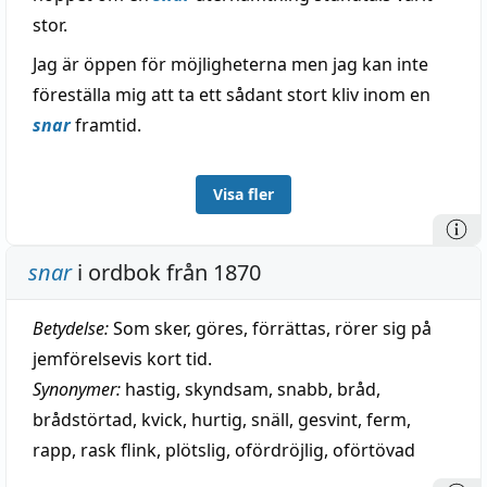
stor.
Jag är öppen för möjligheterna men jag kan inte
föreställa mig att ta ett sådant stort kliv inom en
snar
framtid.
Visa fler
snar
i ordbok från 1870
Betydelse:
Som sker, göres, förrättas, rörer sig på
jemförelsevis kort tid.
Synonymer:
hastig
,
skyndsam
,
snabb
,
bråd
,
brådstörtad
,
kvick
,
hurtig
,
snäll
,
gesvint
,
ferm
,
rapp
,
rask flink
,
plötslig
,
ofördröjlig
,
oförtövad