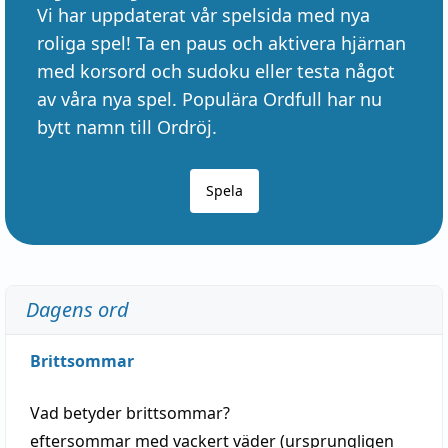
Vi har uppdaterat vår spelsida med nya
roliga spel! Ta en paus och aktivera hjärnan
med korsord och sudoku eller testa något
av våra nya spel. Populära Ordfull har nu
bytt namn till Ordröj.
Spela
Dagens ord
Brittsommar
Vad betyder
brittsommar
?
eftersommar
med
vackert
väder
(
ursprungligen