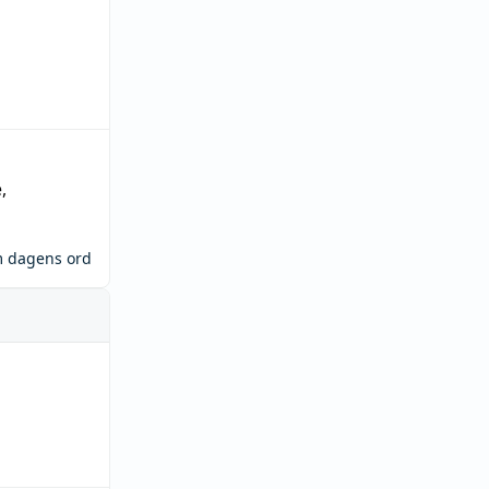
e
,
m dagens ord