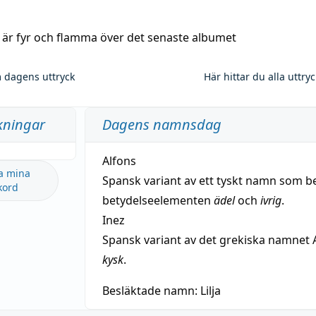
a är fyr och flamma över det senaste albumet
 dagens uttryck
Här hittar du alla uttry
kningar
Dagens namnsdag
Alfons
a mina
Spansk variant av ett tyskt namn som b
kord
betydelseelementen
ädel
och
ivrig
.
Inez
Spansk variant av det grekiska namnet 
kysk
.
Besläktade namn:
Lilja