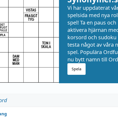
Vi har uppdaterat vå
spelsida med nya rol
spel! Ta en paus och
aktivera hjärnan me
korsord och sudoku 
testa något av våra 
spel. Populära Ordful
nu bytt namn till Ord
Spela
ord
ang