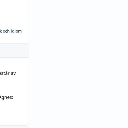
ck och idiom
estår av
Agnes: