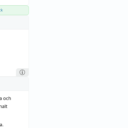
ck
a och
malt
a.