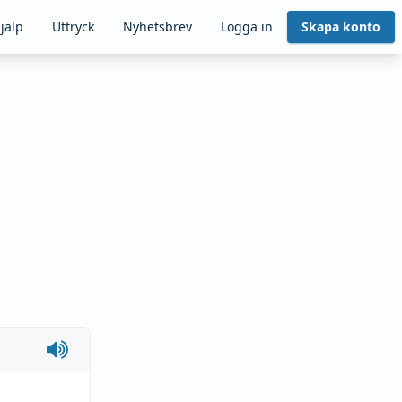
jälp
Uttryck
Nyhetsbrev
Logga in
Skapa konto