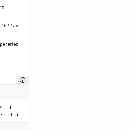
id
 1672 av
pecerier,
sering
,
,
spirituös