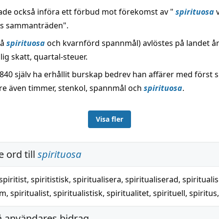
de också införa ett förbud mot förekomst av "
spirituosa
v
ts sammanträden".
på
spirituosa
och kvarnförd spannmål) avlöstes på landet år
ig skatt, quartal-steuer.
1840 själv ha erhållit burskap bedrev han affärer med först s
e även timmer, stenkol, spannmål och
spirituosa
.
Visa fler
 ord till
spirituosa
spiritist
,
spiritistisk
,
spiritualisera
,
spiritualiserad
,
spirituali
sm
,
spiritualist
,
spiritualistisk
,
spiritualitet
,
spirituell
,
spiritus
å användares bidrag