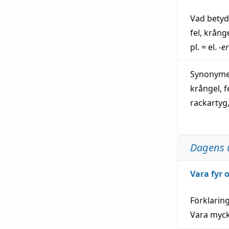
Vad bety
fel
,
krång
pl. = el.
-er
Synonymer
krångel
,
f
rackartyg
Dagens 
Vara fyr
Förklarin
Vara myck