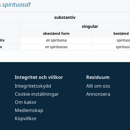
s
spirituosa
?
substantiv
singular
obestämd form
bestämd 
tiv
en
spirituosa
spirituo
iv
en
spirituosas
spirituo
Integritet och villkor
Residuum
Integritetsskydd
Allt om oss
Cookie-inställningar
Annonsera
Om kakor
Medlemskap
Köpvillkor