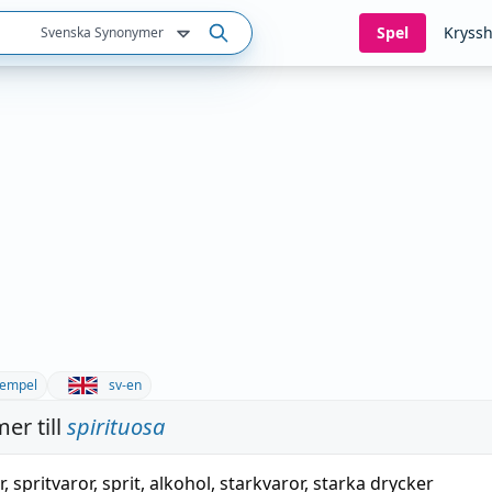
Spel
Kryssh
Svenska Synonymer
empel
sv-en
er till
spirituosa
r
,
spritvaror
,
sprit
,
alkohol
,
starkvaror
,
starka drycker