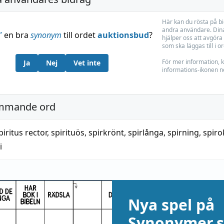
Här kan du rösta på b
andra användare. Dina
”
en bra
synonym
till ordet
auktionsbud
?
hjälper oss att avgöra 
som ska läggas till i o
För mer information, k
Ja
Nej
Vet inte
informations-ikonen n
mmande ord
piritus rector
,
spirituös
,
spirkrönt
,
spirlånga
,
spirning
,
spiro
i
Nya spel på
Synonymer.s