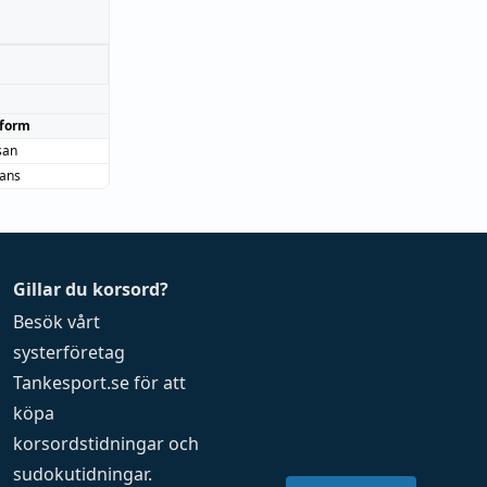
form
san
sans
Gillar du korsord?
Besök vårt
systerföretag
Tankesport.se
för att
köpa
korsordstidningar
och
sudokutidningar
.