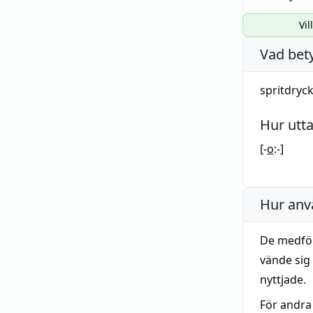
Vil
Vad bet
spritdryc
Hur utt
[-
o
:-]
Hur anv
De medför
vände sig 
nyttjade.
För andra