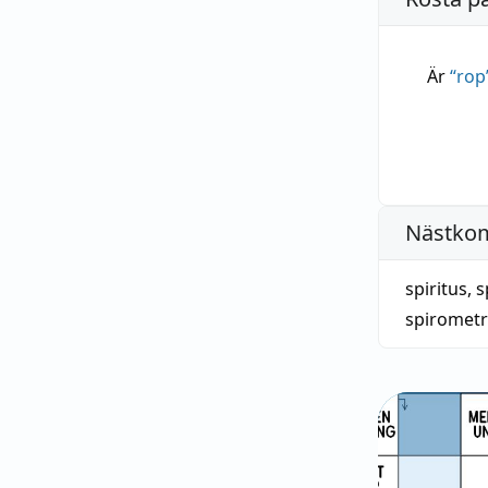
Är
“
rop
Nästko
spiritus
,
s
spirometr