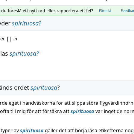
l du föreslå ett nytt ord eller rapportera ett fel?
Föreslå
Feedba
yder
spirituosa
?
ker
||
-
n
alas
spirituosa
?
änds ordet
spirituosa
?
de eget i handväskorna för att slippa störa flygvärdinnorn
ofta till mig för att försäkra att
spirituosa
var inget de nor
 typer av
spirituosa
gäller det att börja läsa etiketterna nog