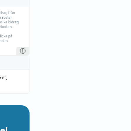
idrag från
 röster
vilka bidrag
rdboken.
licka på
edan.
ket
,
e!