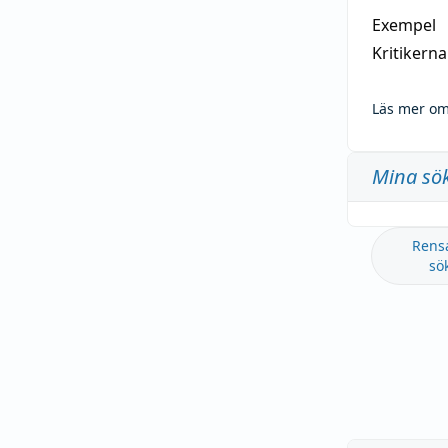
Exempel
Kritikern
Läs mer om
Mina sö
Rens
sö