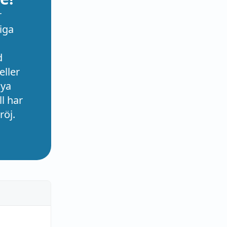
r
iga
d
eller
nya
l har
röj.