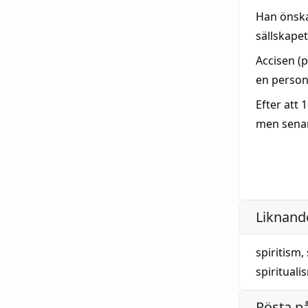
Han önska
sällskape
Accisen (
en personl
Efter att 
men senar
Liknande
spiritism
,
spirituali
Rösta p