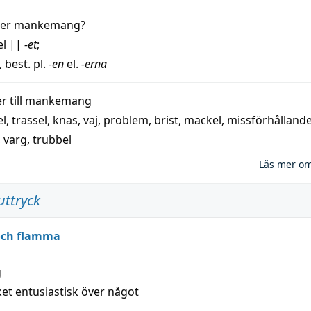
der
mankemang
?
el
||
-et
;
, best. pl.
-en
el.
-erna
 till
mankemang
el
,
trassel
,
knas
,
vaj
,
problem
,
brist
,
mackel
,
missförhålland
,
varg
,
trubbel
Läs mer o
uttryck
 och flamma
g
et entusiastisk över något