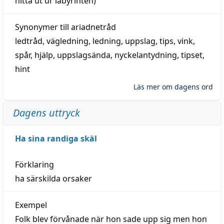
hitta
ut ur labyrinten)
Synonymer till
ariadnetråd
ledtråd
,
vägledning
,
ledning
,
uppslag
,
tips
,
vink
,
spår
,
hjälp
,
uppslagsända
, nyckelantydning,
tipset
,
hint
Läs mer om dagens ord
Dagens uttryck
Ha sina randiga skäl
Förklaring
ha särskilda orsaker
Exempel
Folk blev förvånade när hon sade upp sig men hon