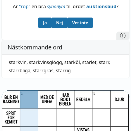
Är
“
rop
”
en bra
synonym
till ordet
auktionsbud
?
Ja
Nej
Vet inte
Nästkommande ord
starkvin
,
starkvinsglögg
,
starköl
,
starlet
,
starr
,
starrbliga
,
starrgräs
,
starrig