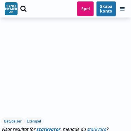
Skapa
Spel
konto
Betydelser
Exempel
Visar resultat för
starkvaror
, menade du
starkvara
?