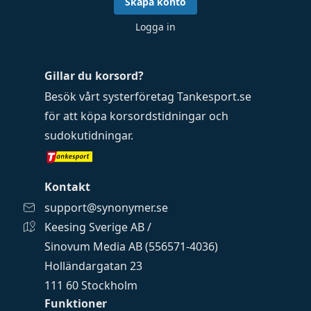
Skapa konto
Logga in
Gillar du korsord?
Besök vårt systerföretag
Tankesport.se
för att köpa
korsordstidningar
och
sudokutidningar
.
Kontakt
support@synonymer.se
Keesing Sverige AB /
Sinovum Media AB (556571-4036)
Holländargatan 23
111 60 Stockholm
Funktioner