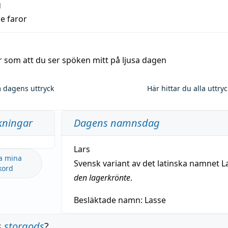
g
de faror
r som att du ser spöken mitt på ljusa dagen
 dagens uttryck
Här hittar du alla uttry
kningar
Dagens namnsdag
Lars
a mina
Svensk variant av det latinska namnet L
kord
den lagerkrönte
.
Besläktade namn:
Lasse
s
storgods
?