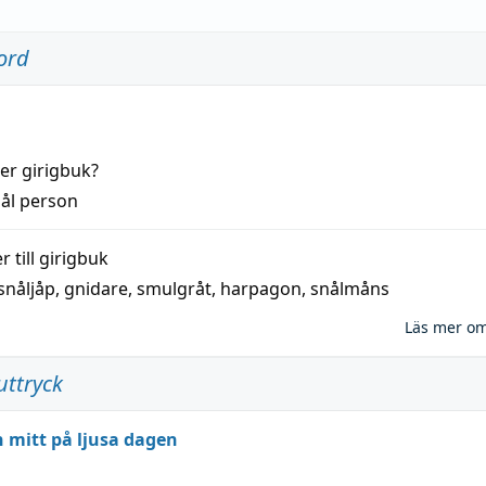
ord
der
girigbuk
?
ål
person
 till
girigbuk
snåljåp
,
gnidare
,
smulgråt
,
harpagon
,
snålmåns
Läs mer o
uttryck
 mitt på ljusa dagen