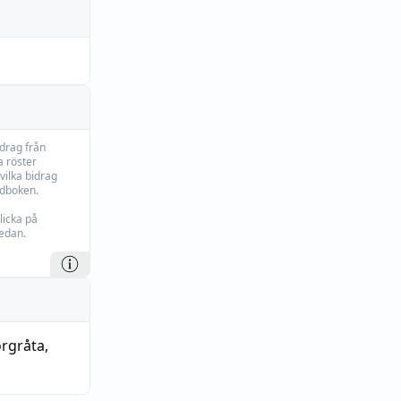
idrag från
 röster
vilka bidrag
rdboken.
licka på
edan.
orgråta
,