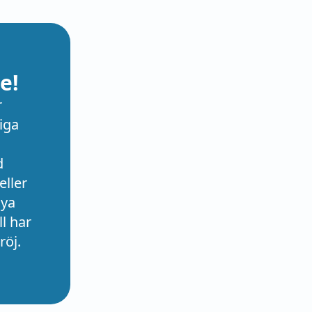
e!
r
iga
d
eller
nya
l har
röj.