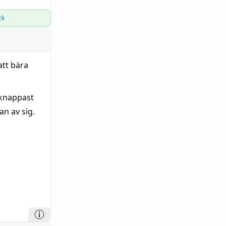
ck
tt bära
t knappast
n av sig.