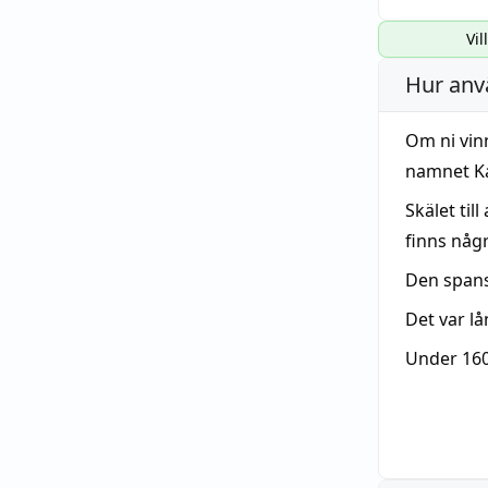
Vil
Hur anv
Om ni vinn
namnet Ka
Skälet til
finns någ
Den spans
Det var l
Under 160