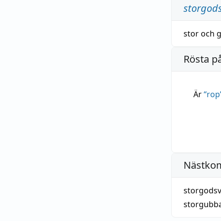
storgod
stor
och
Rösta p
Är
“
rop
Nästko
storgodsv
storgubba