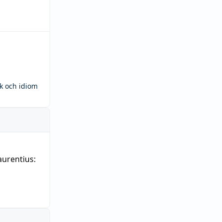
ck och idiom
aurentius: