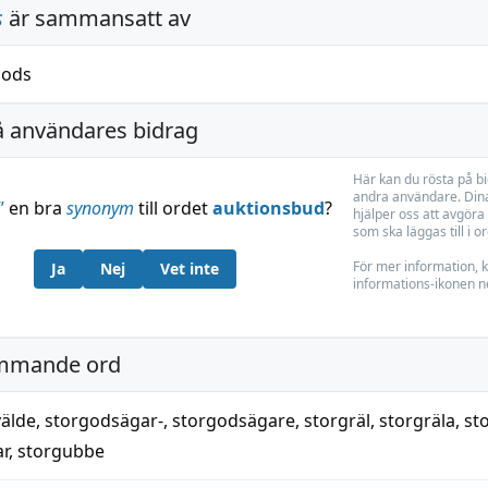
s
är sammansatt av
gods
å användares bidrag
Här kan du rösta på b
andra användare. Dina
”
en bra
synonym
till ordet
auktionsbud
?
hjälper oss att avgöra 
som ska läggas till i o
För mer information, k
Ja
Nej
Vet inte
informations-ikonen n
mmande ord
älde
,
storgodsägar-
,
storgodsägare
,
storgräl
,
storgräla
,
st
r
,
storgubbe