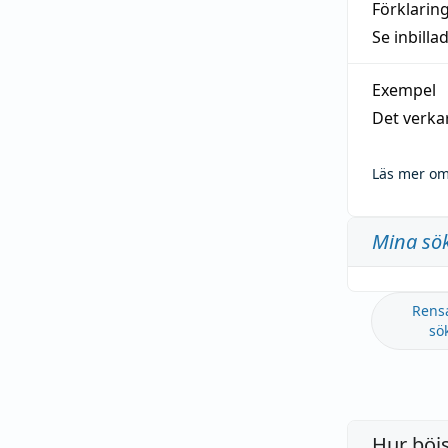
Förklarin
Se inbilla
Exempel
Det verka
Läs mer om
Mina sö
Rens
sö
Hur böj