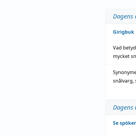
Dagens 
Girigbuk
Vad bety
mycket
sn
Synonymer
snålvarg
,
Dagens 
Se spöken