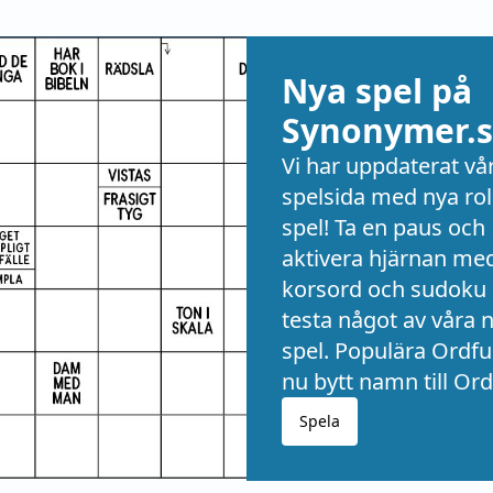
Nya spel på
Synonymer.s
Vi har uppdaterat vå
spelsida med nya rol
spel! Ta en paus och
aktivera hjärnan me
korsord och sudoku 
testa något av våra 
spel. Populära Ordful
nu bytt namn till Ord
Spela