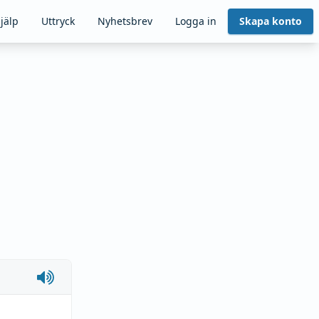
jälp
Uttryck
Nyhetsbrev
Logga in
Skapa konto