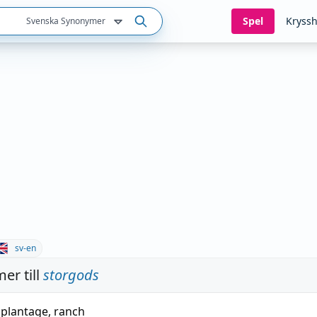
Spel
Kryssh
Svenska Synonymer
sv-en
er till
storgods
,
plantage
,
ranch