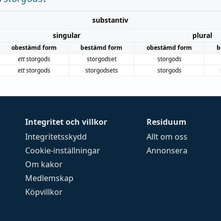
substantiv
singular
plural
obestämd form
bestämd form
obestämd form
b
ett
storgods
storgodset
storgods
ett
storgods
storgodsets
storgods
Integritet och villkor
Residuum
Integritetsskydd
Allt om oss
Cookie-inställningar
Annonsera
Om kakor
Medlemskap
Köpvillkor