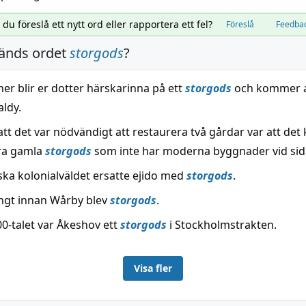
l du föreslå ett nytt ord eller rapportera ett fel?
Föreslå
Feedba
änds ordet
storgods
?
er blir er dotter härskarinna på ett
storgods
och kommer a
ldy.
l att det var nödvändigt att restaurera två gårdar var att de
ra gamla
storgods
som inte har moderna byggnader vid sida
ka kolonialväldet ersatte ejido med
storgods
.
ångt innan Wårby blev
storgods
.
0-talet var Åkeshov ett
storgods
i Stockholmstrakten.
Visa fler