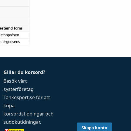
estämd form
storgodsen
storgodsens
Gillar du korsord?
Besök vårt
systerföretag
Tankesport.se
för att
köpa
korsordstidningar
och
sudokutidningar
.
Skapa konto