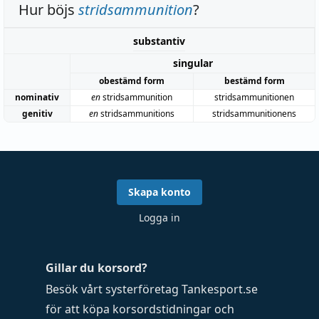
Hur böjs
stridsammunition
?
substantiv
singular
obestämd form
bestämd form
nominativ
en
stridsammunition
stridsammunitionen
genitiv
en
stridsammunitions
stridsammunitionens
Skapa konto
Logga in
Gillar du korsord?
Besök vårt systerföretag
Tankesport.se
för att köpa
korsordstidningar
och