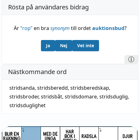
Rösta på användares bidrag
Är
“
rop
”
en bra
synonym
till ordet
auktionsbud
?
Ja
Nej
Vet inte
Nästkommande ord
stridsanda
,
stridsberedd
,
stridsberedskap
,
stridsbroder
,
stridsbåt
,
stridsdomare
,
stridsduglig
,
stridsduglighet