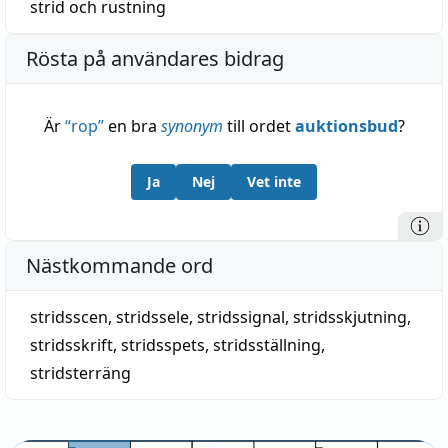
strid
och
rustning
Rösta på användares bidrag
Är
“
rop
”
en bra
synonym
till ordet
auktionsbud
?
Ja
Nej
Vet inte
Nästkommande ord
stridsscen
,
stridssele
,
stridssignal
,
stridsskjutning
,
stridsskrift
,
stridsspets
,
stridsställning
,
stridsterräng