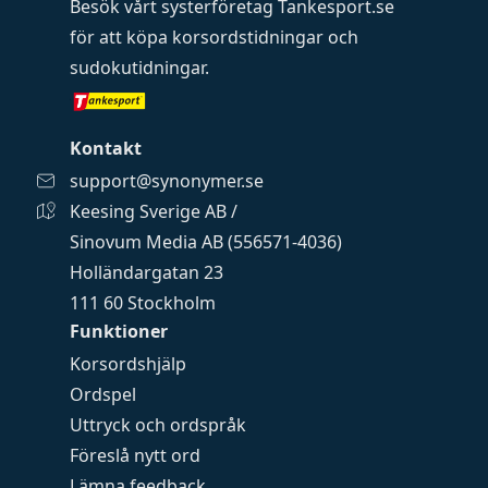
Besök vårt systerföretag
Tankesport.se
för att köpa
korsordstidningar
och
sudokutidningar
.
Kontakt
support@synonymer.se
Keesing Sverige AB /
Sinovum Media AB (556571-4036)
Holländargatan 23
111 60 Stockholm
Funktioner
Korsordshjälp
Ordspel
Uttryck och ordspråk
Föreslå nytt ord
Lämna feedback