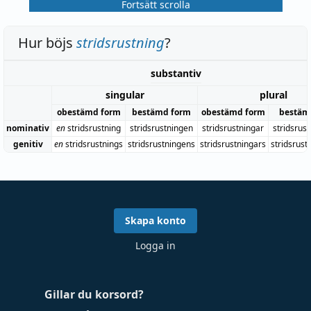
Fortsätt scrolla
Hur böjs
stridsrustning
?
substantiv
singular
plural
obestämd form
bestämd form
obestämd form
bestäm
nominativ
en
stridsrustning
stridsrustningen
stridsrustningar
stridsrus
genitiv
en
stridsrustnings
stridsrustningens
stridsrustningars
stridsrust
Skapa konto
Logga in
Gillar du korsord?