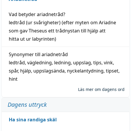
Vad betyder
ariadnetråd
?
ledtråd
(ur svårigheter) (efter myten om Ariadne
som gav Theseus ett trådnystan till
hjälp
att
hitta
ut ur labyrinten)
Synonymer till
ariadnetråd
ledtråd
,
vägledning
,
ledning
,
uppslag
,
tips
,
vink
,
spår
,
hjälp
,
uppslagsända
, nyckelantydning,
tipset
,
hint
Läs mer om dagens ord
Dagens uttryck
Ha sina randiga skäl