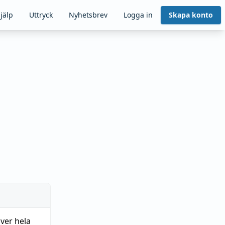
jälp
Uttryck
Nyhetsbrev
Logga in
Skapa konto
över hela