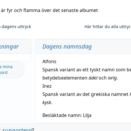
a är fyr och flamma över det senaste albumet
 dagens uttryck
Här hittar du alla uttry
kningar
Dagens namnsdag
Alfons
a mina
Spansk variant av ett tyskt namn som b
kord
betydelseelementen
ädel
och
ivrig
.
Inez
Spansk variant av det grekiska namnet 
kysk
.
Besläktade namn:
Lilja
s
supportera
?