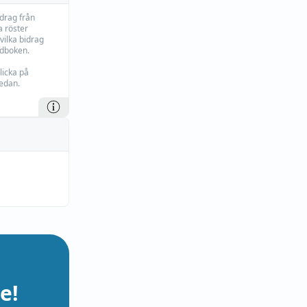
idrag från
 röster
vilka bidrag
rdboken.
licka på
edan.
e!