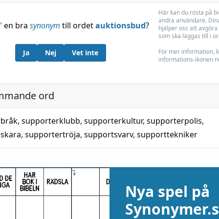
Här kan du rösta på b
andra användare. Dina
”
en bra
synonym
till ordet
auktionsbud
?
hjälper oss att avgöra 
som ska läggas till i o
För mer information, k
Ja
Nej
Vet inte
informations-ikonen n
mmande ord
rbråk
,
supporterklubb
,
supporterkultur
,
supporterpolis
,
rskara
,
supportertröja
,
supportsvarv
,
supporttekniker
Nya spel på
Synonymer.s