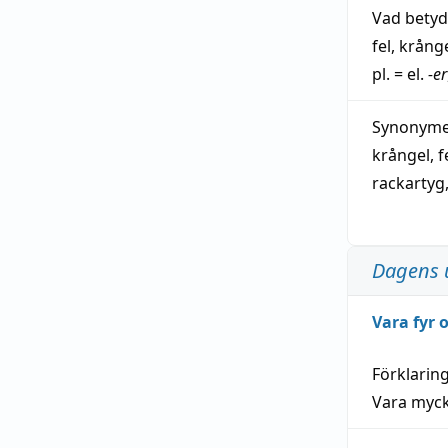
Vad bety
fel
,
krång
pl. = el.
-er
Synonymer
krångel
,
f
rackartyg
Dagens 
Vara fyr
Förklarin
Vara myck