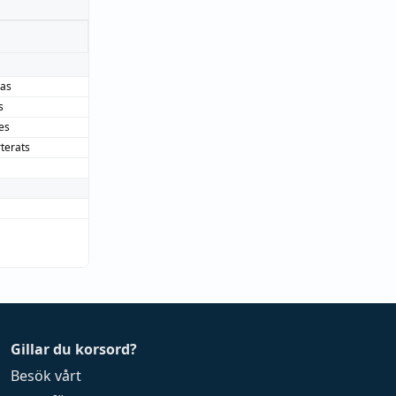
ras
s
es
terats
Gillar du korsord?
Besök vårt