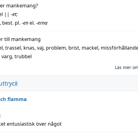
der
mankemang
?
el
||
-et
;
, best. pl.
-en
el.
-erna
 till
mankemang
el
,
trassel
,
knas
,
vaj
,
problem
,
brist
,
mackel
,
missförhålland
,
varg
,
trubbel
Läs mer o
uttryck
 och flamma
g
et entusiastisk över något