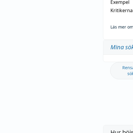
Exempel
Kritikern
Läs mer om
Mina sö
Rens
sö
Hur böj