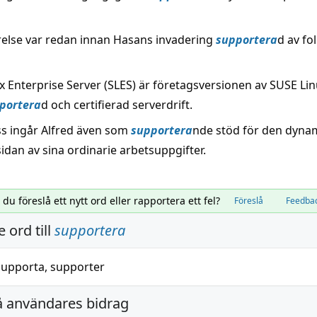
else var redan innan Hasans invadering
supportera
d av fol
x Enterprise Server (SLES) är företagsversionen av SUSE Lin
portera
d och certifierad serverdrift.
s ingår Alfred även som
supportera
nde stöd för den dyna
idan av sina ordinarie arbetsuppgifter.
l du föreslå ett nytt ord eller rapportera ett fel?
Föreslå
Feedba
 ord till
supportera
supporta
,
supporter
å användares bidrag