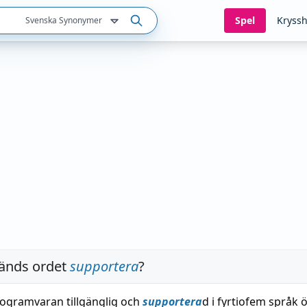
Spel
Kryssh
Svenska Synonymer
änds ordet
supportera
?
rogramvaran tillgänglig och
supportera
d i fyrtiofem språk 