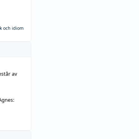
ck och idiom
estår av
Agnes: