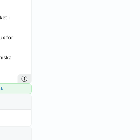
ket i
ux för
miska
ck