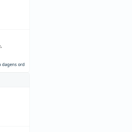
e
,
m dagens ord