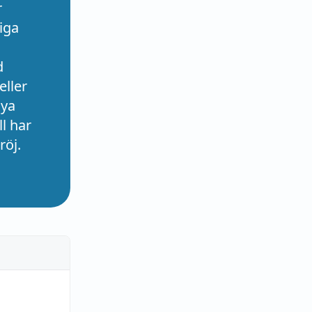
r
iga
d
eller
nya
l har
röj.