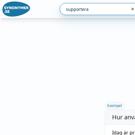
Exempel
Hur anv
Idag är p