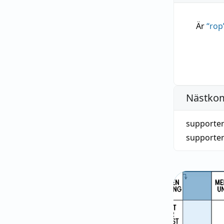
Är
“
rop
Nästko
supporte
supporte