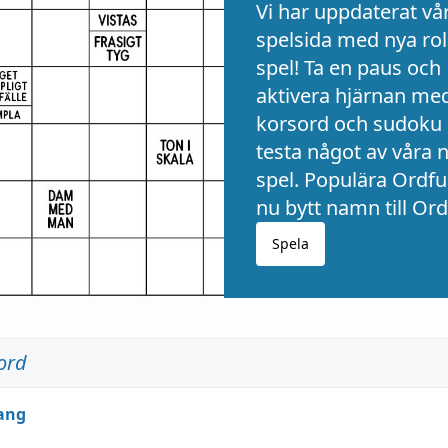
Vi har uppdaterat vå
spelsida med nya rol
spel! Ta en paus och
aktivera hjärnan me
korsord och sudoku 
testa något av våra 
spel. Populära Ordful
nu bytt namn till Ord
Spela
ord
ang