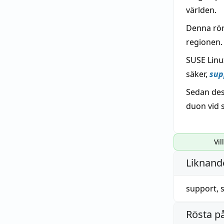
världen.
Denna rör
regionen.
SUSE Linu
säker,
sup
Sedan des
duon vid s
Vil
Liknande
support
,
Rösta p