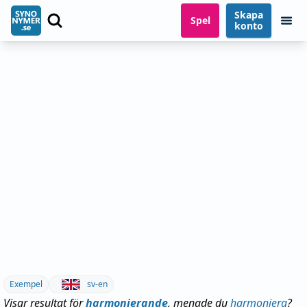
Skapa
Spel
konto
Exempel
sv-en
Visar resultat för
harmonierande
, menade du
harmoniera
?