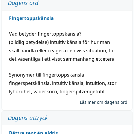
Dagens ord
Fingertoppskänsla
Vad betyder
fingertoppskänsla
?
(
bildlig
betydelse)
intuitiv
känsla
för hur man
skall
handla
eller
reagera
i en viss
situation
, för
det väsentliga i ett visst
sammanhang
etcetera
Synonymer till
fingertoppskänsla
fingerspetskänsla
,
intuitiv känsla
,
intuition
,
stor
lyhördhet
,
väderkorn
,
fingerspitzengefühl
Läs mer om dagens ord
Dagens uttryck
Bättre sent än aldrig