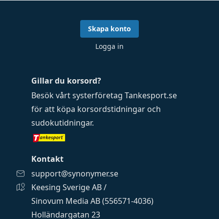
Skapa konto
Logga in
Gillar du korsord?
Besök vårt systerföretag
Tankesport.se
för att köpa
korsordstidningar
och
sudokutidningar
.
Kontakt
support@synonymer.se
Keesing Sverige AB /
Sinovum Media AB (556571-4036)
Holländargatan 23